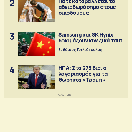
2
Πότε καταβάλλεται το
αδειοδωρόσημο στους
οικοδόμους
3
Samsung και SK Hynix
δοκιμάζουν κινεζικά τσιπ
Ευθύμιος Τσιλιόπουλος
4
ΗΠΑ: Στα 275 δισ. ο
λογαριασμός για τα
θωρηκτά «Τραμπ»