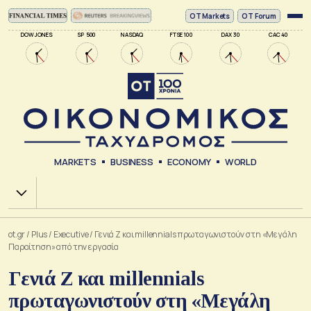
ΟΤ Markets
OT Forum
DOW JONES
SP 500
NASDAQ
FTSE 100
DAX 30
CAC 40
MARKETS
BUSINESS
ECONOMY
WORLD
Χ.Α.
ot.gr
/
Plus
/
Executive
/
Γενιά Z και millennials πρωταγωνιστούν στη «Μεγάλη
Παραίτηση» από την εργασία
Γενιά Z και millennials
πρωταγωνιστούν στη «Μεγάλη