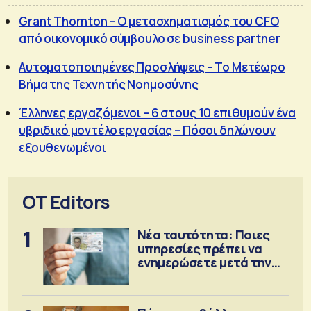
Grant Thornton – Ο μετασχηματισμός του CFO
από οικονομικό σύμβουλο σε business partner
Αυτοματοποιημένες Προσλήψεις – Το Μετέωρο
Βήμα της Τεχνητής Νοημοσύνης
Έλληνες εργαζόμενοι – 6 στους 10 επιθυμούν ένα
υβριδικό μοντέλο εργασίας – Πόσοι δηλώνουν
εξουθενωμένοι
OT Editors
1
Νέα ταυτότητα: Ποιες
υπηρεσίες πρέπει να
ενημερώσετε μετά την
έκδοση