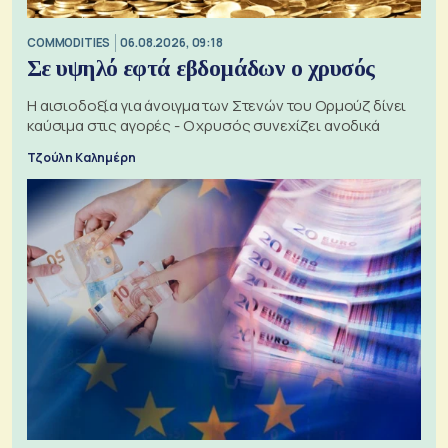
COMMODITIES
06.08.2026, 09:18
Σε υψηλό εφτά εβδομάδων ο χρυσός
Η αισιοδοξία για άνοιγμα των Στενών του Ορμούζ δίνει
καύσιμα στις αγορές - Ο χρυσός συνεχίζει ανοδικά
Τζούλη Καλημέρη