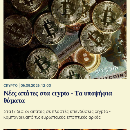
CRYPTO
06.08.2026, 12:00
Νέες απάτες στα crypto - Τα υποψήφια
θύματα
Στα 17 δισ. οι απάτες σε πλαστές επενδύσεις crypto -
Καμπανάκι από τις ευρωπαϊκές εποπτικές αρχές