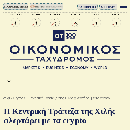
ΟΤ Markets
OT Forum
DOW JONES
SP 500
NASDAQ
FTSE 100
DAX 30
CAC 40
MARKETS
BUSINESS
ECONOMY
WORLD
Χ.Α.
ot.gr
/
Crypto
/
Η Κεντρική Τράπεζα της Χιλής φλερτάρει με τα crypto
Η Κεντρική Τράπεζα της Χιλής
φλερτάρει με τα crypto