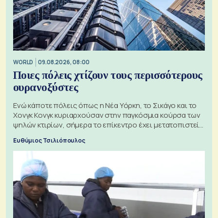
WORLD
09.08.2026, 08:00
Ποιες πόλεις χτίζουν τους περισσότερους
ουρανοξύστες
Ενώ κάποτε πόλεις όπως η Νέα Υόρκη, το Σικάγο και το
Χονγκ Κονγκ κυριαρχούσαν στην παγκόσμια κούρσα των
ψηλών κτιρίων, σήμερα το επίκεντρο έχει μετατοπιστεί
προς την Ασία
Ευθύμιος Τσιλιόπουλος