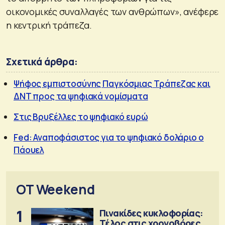
οικονομικές συναλλαγές των ανθρώπων», ανέφερε
η κεντρική τράπεζα.
Σχετικά άρθρα:
Ψήφος εμπιστοσύνης Παγκόσμιας Τράπεζας και
ΔΝΤ προς τα ψηφιακά νομίσματα
Στις Βρυξέλλες το ψηφιακό ευρώ
Fed: Αναποφάσιστος για το ψηφιακό δολάριο ο
Πάουελ
OT Weekend
1
Πινακίδες κυκλοφορίας:
Τέλος στις χρονοβόρες