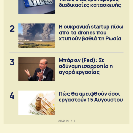
διαδικασίες κατασκευής
2
Η ουκρανική startup πίσω
από τα drones που
χτυπούν βαθιά τη Ρωσία
3
Μπάρκιν (Fed): Σε
αδύναμη ισορροπία η
αγορά εργασίας
4
Πώς θα αμειφθούν όσοι
εργαστούν 15 Αυγούστου