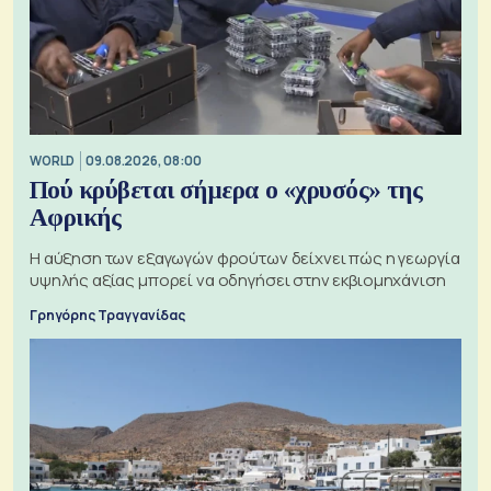
WORLD
09.08.2026, 08:00
Πού κρύβεται σήμερα ο «χρυσός» της
Αφρικής
Η αύξηση των εξαγωγών φρούτων δείχνει πώς η γεωργία
υψηλής αξίας μπορεί να οδηγήσει στην εκβιομηχάνιση
Γρηγόρης Τραγγανίδας