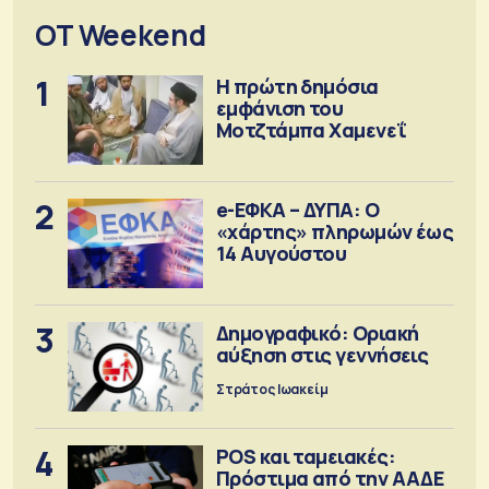
OT Weekend
1
Η πρώτη δημόσια
εμφάνιση του
Μοτζτάμπα Χαμενεΐ
2
e-ΕΦΚΑ – ΔΥΠΑ: Ο
«χάρτης» πληρωμών έως
14 Αυγούστου
3
Δημογραφικό: Οριακή
αύξηση στις γεννήσεις
Στράτος Ιωακείμ
4
POS και ταμειακές:
Πρόστιμα από την ΑΑΔΕ