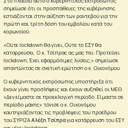
Στο πλαίσιο αυτό ο κυβερνητικός εκπρόσωπος
σημείωσε ότι οι προσπάθειες της κυβέρνησης
εστιάζονται στην αύξηση των ραντεβού για την
πρώτη και τρίτη δόση του εμβολίου κατά του
κορωνοϊού.
«Ούτε lockdown θα γίνει, Ούτε το ΕΣΥ θα
καταρρεύσει. Ο κ. Τσίπρας ας μας πει: Προτείνει
lockdown; Έχει εφαρμόσιμες λύσεις;» σημείωσε
απαντώντας σε σχετική ερώτηση ο κ. Οικονόμου.
Ο κυβερνητικός εκπρόσωπος υποστήριξε ότι
έχουν γίνει προσλήψεις και έχουν αυξηθεί οι ΜΕΘ.
«Δεν είμαστε σε προεκλογική περίοδο. Είμαστε σε
περίοδο μάχης» τόνισε ο κ. Οικονόμου
καυτηριάζοντας τις προβλέψεις του προέδρου
του ΣΥΡΙΖΑ
Αλέξη Τσίπρα
για κατάρρευση του ΕΣΥ
και νέου lockdown.