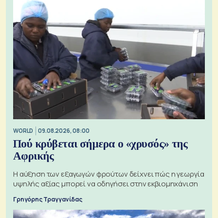
WORLD
09.08.2026, 08:00
Πού κρύβεται σήμερα ο «χρυσός» της
Αφρικής
Η αύξηση των εξαγωγών φρούτων δείχνει πώς η γεωργία
υψηλής αξίας μπορεί να οδηγήσει στην εκβιομηχάνιση
Γρηγόρης Τραγγανίδας