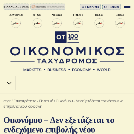
ΟΤ Markets
OT Forum
DOW JONES
SP 500
NASDAQ
FTSE 100
DAX 30
CAC 40
MARKETS
BUSINESS
ECONOMY
WORLD
Χ.Α.
ot.gr
/
Επικαιρότητα
/
Πολιτική
/
Οικονόμου – Δεν εξετάζεται το ενδεχόμενο
επιβολής νέου lockdown
Οικονόμου – Δεν εξετάζεται το
ενδεχόμενο επιβολής νέου