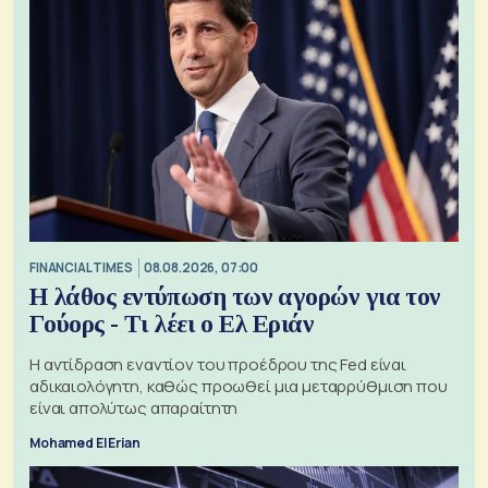
FINANCIAL TIMES
08.08.2026, 07:00
Η λάθος εντύπωση των αγορών για τον
Γούορς - Τι λέει ο Ελ Εριάν
Η αντίδραση εναντίον του προέδρου της Fed είναι
αδικαιολόγητη, καθώς προωθεί μια μεταρρύθμιση που
είναι απολύτως απαραίτητη
Mohamed El Erian