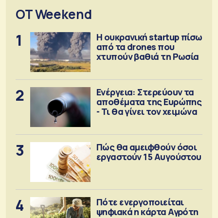
OT Weekend
1
Η ουκρανική startup πίσω
από τα drones που
χτυπούν βαθιά τη Ρωσία
2
Ενέργεια: Στερεύουν τα
αποθέματα της Ευρώπης
- Τι θα γίνει τον χειμώνα
3
Πώς θα αμειφθούν όσοι
εργαστούν 15 Αυγούστου
4
Πότε ενεργοποιείται
ψηφιακά η κάρτα Αγρότη