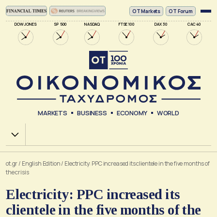
ΟΤ Markets
OT Forum
DOW JONES
SP 500
NASDAQ
FTSE 100
DAX 30
CAC 40
MARKETS
BUSINESS
ECONOMY
WORLD
Χ.Α.
ot.gr
/
English Edition
/
Electricity: PPC increased its clientele in the five months of
the crisis
Electricity: PPC increased its
clientele in the five months of the