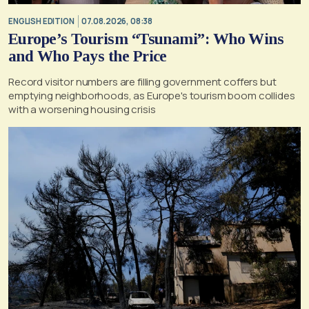
ENGLISH EDITION
07.08.2026, 08:38
Europe’s Tourism “Tsunami”: Who Wins
and Who Pays the Price
Record visitor numbers are filling government coffers but
emptying neighborhoods, as Europe's tourism boom collides
with a worsening housing crisis