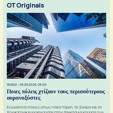
OT Originals
WORLD
09.08.2026, 08:00
Ποιες πόλεις χτίζουν τους περισσότερους
ουρανοξύστες
Ενώ κάποτε πόλεις όπως η Νέα Υόρκη, το Σικάγο και το
Χονγκ Κονγκ κυριαρχούσαν στην παγκόσμια κούρσα των