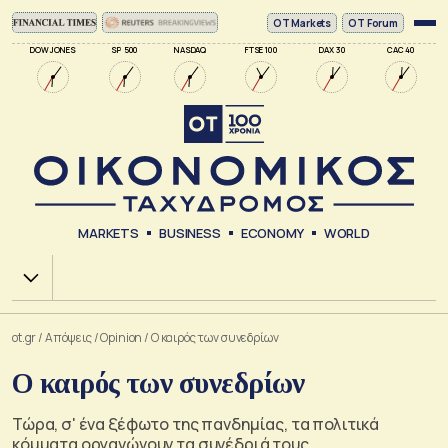
ΟΤ Markets
OT Forum
DOW JONES
SP 500
NASDAQ
FTSE 100
DAX 30
CAC 40
MARKETS
BUSINESS
ECONOMY
WORLD
Χ.Α.
ot.gr
/
Απόψεις
/
Opinion
/
Ο καιρός των συνεδρίων
Ο καιρός των συνεδρίων
Τώρα, σ' ένα ξέφωτο της πανδημίας, τα πολιτικά
κόμματα οργανώνουν τα συνέδριά τους