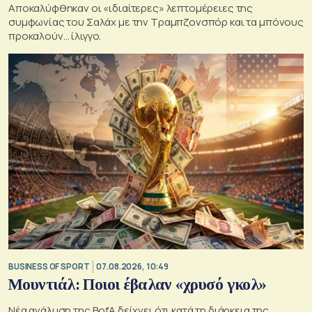
Αποκαλύφθηκαν οι «ιδιαίτερες» λεπτομέρειες της
συμφωνίας του Σαλάχ με την Τραμπζονσπόρ και τα μπόνους
προκαλούν… ίλιγγο.
BUSINESS OF SPORT
07.08.2026, 10:49
Μουντιάλ: Ποιοι έβαλαν «χρυσό γκολ»
Νέα ανάλυση της BofA δείχνει ότι κατά τη διάρκεια της