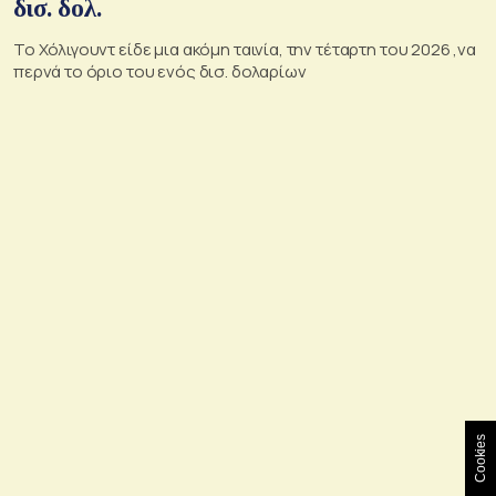
δισ. δολ.
Το Χόλιγουντ είδε μια ακόμη ταινία, την τέταρτη του 2026 ,να
περνά το όριο του ενός δισ. δολαρίων
Cookies