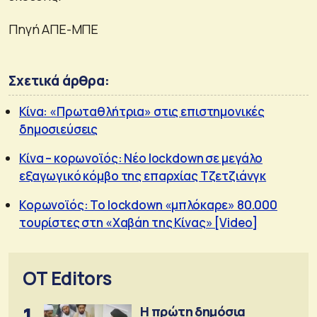
Πηγή ΑΠΕ-ΜΠΕ
Σχετικά άρθρα:
Κίνα: «Πρωταθλήτρια» στις επιστημονικές
δημοσιεύσεις
Κίνα – κορωνοϊός: Νέο lockdown σε μεγάλο
εξαγωγικό κόμβο της επαρχίας Tζετζιάνγκ
Κορωνοϊός: Το lockdown «μπλόκαρε» 80.000
τουρίστες στη «Χαβάη της Κίνας» [Video]
OT Editors
1
Η πρώτη δημόσια