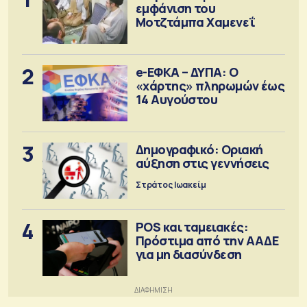
εμφάνιση του
Μοτζτάμπα Χαμενεΐ
2
e-ΕΦΚΑ – ΔΥΠΑ: Ο
«χάρτης» πληρωμών έως
14 Αυγούστου
3
Δημογραφικό: Οριακή
αύξηση στις γεννήσεις
Στράτος Ιωακείμ
4
POS και ταμειακές:
Πρόστιμα από την ΑΑΔΕ
για μη διασύνδεση