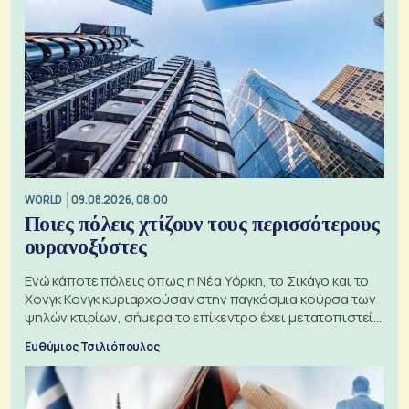
WORLD
09.08.2026, 08:00
Ποιες πόλεις χτίζουν τους περισσότερους
ουρανοξύστες
Ενώ κάποτε πόλεις όπως η Νέα Υόρκη, το Σικάγο και το
Χονγκ Κονγκ κυριαρχούσαν στην παγκόσμια κούρσα των
ψηλών κτιρίων, σήμερα το επίκεντρο έχει μετατοπιστεί
προς την Ασία
Ευθύμιος Τσιλιόπουλος