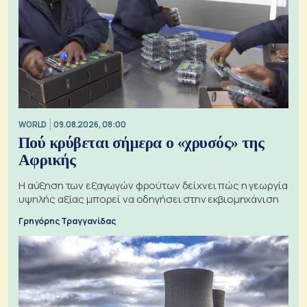
WORLD
09.08.2026, 08:00
Πού κρύβεται σήμερα ο «χρυσός» της
Αφρικής
Η αύξηση των εξαγωγών φρούτων δείχνει πώς η γεωργία
υψηλής αξίας μπορεί να οδηγήσει στην εκβιομηχάνιση
Γρηγόρης Τραγγανίδας