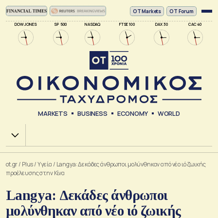
ΟΤ Markets
OT Forum
DOW JONES
SP 500
NASDAQ
FTSE 100
DAX 30
CAC 40
MARKETS
BUSINESS
ECONOMY
WORLD
Χ.Α.
ot.gr
/
Plus
/
Υγεία
/
Langya: Δεκάδες άνθρωποι μολύνθηκαν από νέο ιό ζωικής
προέλευσης στην Κίνα
Langya: Δεκάδες άνθρωποι
μολύνθηκαν από νέο ιό ζωικής