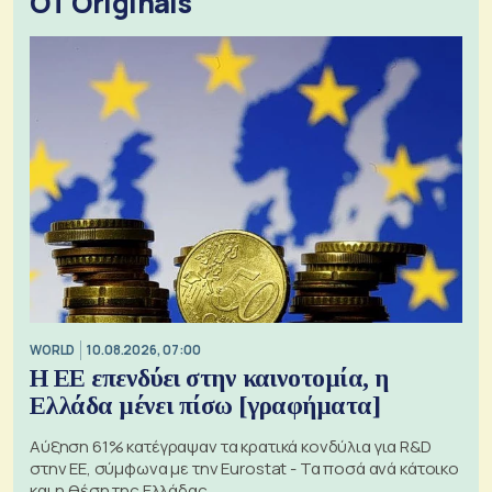
OT Originals
WORLD
10.08.2026, 07:00
Η ΕΕ επενδύει στην καινοτομία, η
Ελλάδα μένει πίσω [γραφήματα]
Αύξηση 61% κατέγραψαν τα κρατικά κονδύλια για R&D
στην ΕΕ, σύμφωνα με την Eurostat - Τα ποσά ανά κάτοικο
και η θέση της Ελλάδας