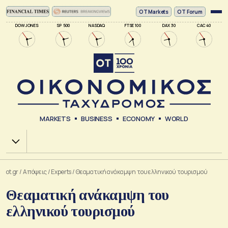
ΟΤ Markets
OT Forum
DOW JONES
SP 500
NASDAQ
FTSE 100
DAX 30
CAC 40
MARKETS
BUSINESS
ECONOMY
WORLD
Χ.Α.
ot.gr
/
Απόψεις
/
Experts
/
Θεαματική ανάκαμψη του ελληνικού τουρισμού
Θεαματική ανάκαμψη του
ελληνικού τουρισμού