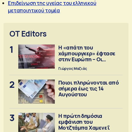
Επιδείνωση της υγείας του ελληνικού
μεταποιητικού τομέα
OT Editors
1
Η «απάτη του
χάμπουργκερ» έφτασε
στην Ευρώπη – Οι
προειδοποιήσεις
Γιώργος Μαζιάς
2
Ποιοι πληρώνονται από
σήμερα έως τις 14
Αυγούστου
3
Η πρώτη δημόσια
εμφάνιση του
Μοτζτάμπα Χαμενεΐ