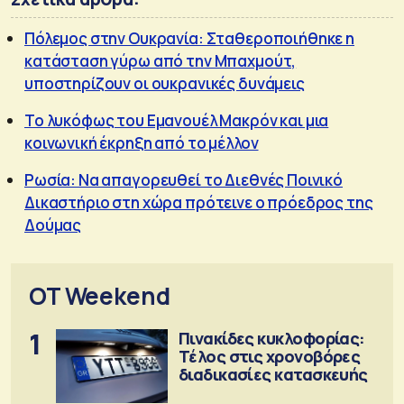
Πόλεμος στην Ουκρανία: Σταθεροποιήθηκε η
κατάσταση γύρω από την Μπαχμούτ,
υποστηρίζουν οι ουκρανικές δυνάμεις
To λυκόφως του Εμανουέλ Μακρόν και μια
κοινωνική έκρηξη από το μέλλον
Ρωσία: Να απαγορευθεί το Διεθνές Ποινικό
Δικαστήριο στη χώρα πρότεινε ο πρόεδρος της
Δούμας
OT Weekend
1
Πινακίδες κυκλοφορίας:
Τέλος στις χρονοβόρες
διαδικασίες κατασκευής