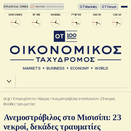
ΟΤ Markets
OT Forum
DOW JONES
SP 500
NASDAQ
FTSE 100
DAX 30
CAC 40
MARKETS
BUSINESS
ECONOMY
WORLD
Χ.Α.
ot.gr
/
Επικαιρότητα
/
Κόσμος
/
Ανεμοστρόβιλος στο Μισισίπι: 23 νεκροί,
δεκάδες τραυματίες
Ανεμοστρόβιλος στο Μισισίπι: 23
νεκροί, δεκάδες τραυματίες