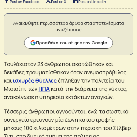
Post on Facebook
Post on X
Post on LinkedIn
Ανακαλύψτε περισσότερα άρθρα στα αποτελέσματα
αναζήτησης
Προσθήκη του ot.gr στην Google
Τουλάχιστον 23 άνθρωποι σκοτώθηκαν και
δεκάδες τραυματίσθηκαν όταν ανεμοστρόβιλος
και
ισχυρές θύελλες
έπληξαν την πολιτεία του
Μισισίπι των
ΗΠΑ
κατά την διάρκεια της νύκτας,
ανακοίνωσε η υπηρεσία εκτάκτων αναγκών.
Τέσσερις άνθρωποι αγνοούνται, ενώ τα σωστικά
συνεργεία ερευνούν μία ζώνη καταστροφής
μήκους 100 χιλιομέτρων στην περιοχή του Σίλβερ
Σίτι, στο δυτικό τμήμα της πολιτείας.