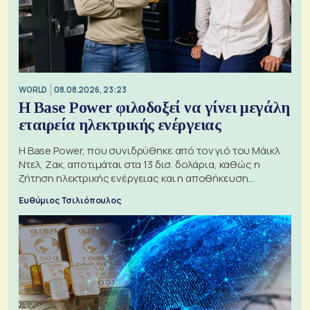
WORLD
08.08.2026, 23:23
Η Base Power φιλοδοξεί να γίνει μεγάλη
εταιρεία ηλεκτρικής ενέργειας
Η Base Power, που συνιδρύθηκε από τον γιό του Μάικλ
Ντελ, Ζακ, αποτιμάται στα 13 δισ. δολάρια, καθώς η
ζήτηση ηλεκτρικής ενέργειας και η αποθήκευση
μπαταριών αυξάνονται
Ευθύμιος Τσιλιόπουλος