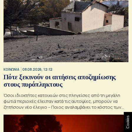
ΚΟΙΝΩΝΙΑ
08.08.2026, 12:12
Πότε ξεκινούν οι αιτήσεις αποζημίωσης
στους πυρόπληκτους
Όσοι ιδιοκτήτες κατοικιών στις πληγείσες από τη μεγάλη
φωτιά περιοχές έλειπαν κατά τις αυτοψίες, μπορούν να
ζητήσουν νέο έλεγχο – Ποιος αναλαμβάνει το κόστος των
ανακατασκευών και κατεδαφίσεων
Cookies