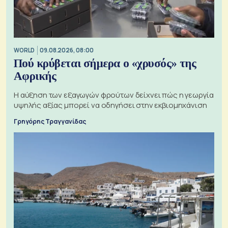
WORLD
09.08.2026, 08:00
Πού κρύβεται σήμερα ο «χρυσός» της
Αφρικής
Η αύξηση των εξαγωγών φρούτων δείχνει πώς η γεωργία
υψηλής αξίας μπορεί να οδηγήσει στην εκβιομηχάνιση
Γρηγόρης Τραγγανίδας