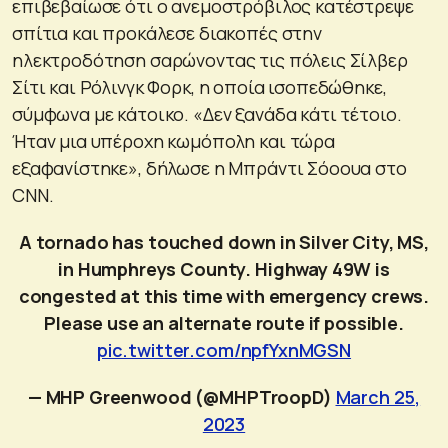
επιβεβαίωσε ότι ο ανεμοστρόβιλος κατέστρεψε
σπίτια και προκάλεσε διακοπές στην
ηλεκτροδότηση σαρώνοντας τις πόλεις Σίλβερ
Σίτι και Ρόλινγκ Φορκ, η οποία ισοπεδώθηκε,
σύμφωνα με κάτοικο. «Δεν ξανάδα κάτι τέτοιο.
Ήταν μια υπέροχη κωμόπολη και τώρα
εξαφανίστηκε», δήλωσε η Μπράντι Σόοουα στο
CNN.
A tornado has touched down in Silver City, MS,
in Humphreys County. Highway 49W is
congested at this time with emergency crews.
Please use an alternate route if possible.
pic.twitter.com/npfYxnMGSN
— MHP Greenwood (@MHPTroopD)
March 25,
2023