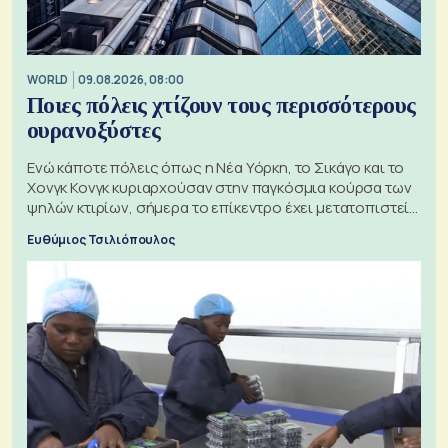
WORLD
09.08.2026, 08:00
Ποιες πόλεις χτίζουν τους περισσότερους
ουρανοξύστες
Ενώ κάποτε πόλεις όπως η Νέα Υόρκη, το Σικάγο και το
Χονγκ Κονγκ κυριαρχούσαν στην παγκόσμια κούρσα των
ψηλών κτιρίων, σήμερα το επίκεντρο έχει μετατοπιστεί
προς την Ασία
Ευθύμιος Τσιλιόπουλος