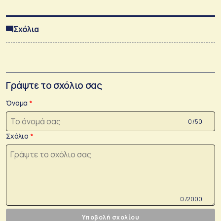
Σχόλια
Γράψτε το σχόλιο σας
Όνομα
0 /50
Σχόλιο
0 /2000
Υποβολή σχολίου