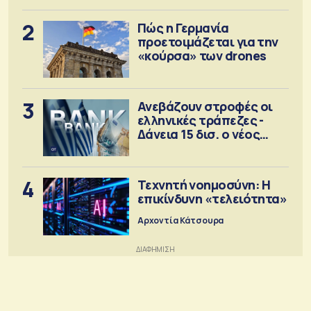
2
Πώς η Γερμανία
προετοιμάζεται για την
«κούρσα» των drones
3
Ανεβάζουν στροφές οι
ελληνικές τράπεζες -
Δάνεια 15 δισ. ο νέος
στόχος
4
Τεχνητή νοημοσύνη: Η
επικίνδυνη «τελειότητα»
Αρχοντία Κάτσουρα