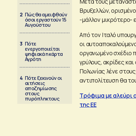
Μετά τους μετανάστε
Βρυξελλών, ορισμένο
2
Πώς θα αμειφθούν
-μάλλον μικρότερο- 
όσοι εργαστούν 15
Αυγούστου
Από τον Ιταλό υπουρ
οι αυτοαποκαλούμενο
3
Πότε
ενεργοποιείται
οργανωμένο σχέδιο πο
ψηφιακά η κάρτα
Αγρότη
γρύλους, ακρίδες και
Πολωνίας λένε στους
4
Πότε ξεκινούν οι
αντιπολίτευση θα το
αιτήσεις
αποζημίωσης
στους
Τρόφιμα με αλεύρι α
πυρόπληκτους
της ΕΕ