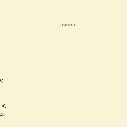
ης
 ως
νας