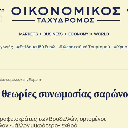
AQ
MARKETS
BUSINESS
ECONOMY
WORLD
γωγές
#Επίδομα 150 Ευρώ
#Χωροταξικό Τουρισμού
#Χρυσή
οσίας σαρώνουν την Ευρώπη
ς θεωρίες συνωμοσίας σαρώνο
γραφειοκράτες των Βρυξελλών, ορισμένοι
λον -μάλλον μικρότερο- εχθρό