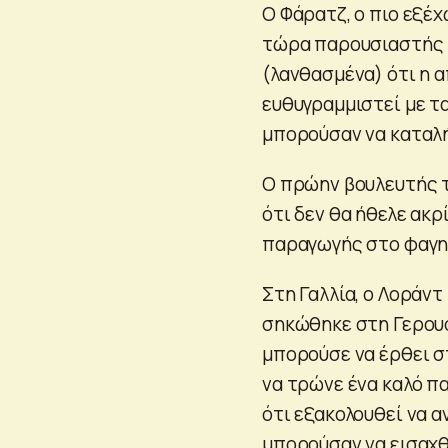
Ο Φάρατζ, ο πιο εξέ
τώρα παρουσιαστής τ
(λανθασμένα) ότι η 
ευθυγραμμιστεί με τ
μπορούσαν να καταλή
Ο πρώην βουλευτής τ
ότι δεν θα ήθελε ακρ
παραγωγής στο φαγητ
Στη Γαλλία, ο Λοράν
σηκώθηκε στη Γερουσί
μπορούσε να έρθει σ
να τρώνε ένα καλό πα
ότι εξακολουθεί να α
μπορούσαν να εισαχθ