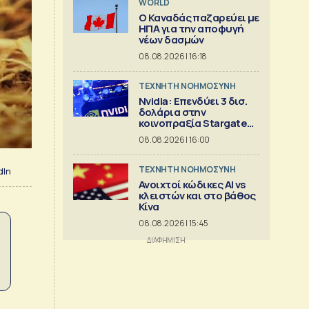
WORLD
Ο Καναδάς παζαρεύει με
ΗΠΑ για την αποφυγή
νέων δασμών
08.08.2026 | 16:18
TΕΧΝΗΤΗ ΝΟΗΜΟΣΥΝΗ
Nvidia: Επενδύει 3 δισ.
δολάρια στην
κοινοπραξία Stargate
για κέντρα δεδομένων
08.08.2026 | 16:00
TΕΧΝΗΤΗ ΝΟΗΜΟΣΥΝΗ
dIn
Ανοιχτοί κώδικες AI vs
κλειστών και στο βάθος
Κίνα
08.08.2026 | 15:45