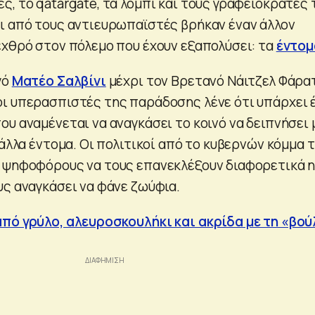
ς, το qatargate, τα λόμπι και τους γραφειοκράτες
ι από τους αντιευρωπαϊστές βρήκαν έναν άλλον
εχθρό στον πόλεμο που έχουν εξαπολύσει: τα
έντομ
γό
Ματέο Σαλβίνι
μέχρι τον Βρετανό Νάιτζελ Φάρατ
ι υπερασπιστές της παράδοσης λένε ότι υπάρχει 
υ αναμένεται να αναγκάσει το κοινό να δειπνήσει 
 άλλα έντομα. Οι πολιτικοί από το κυβερνών κόμμα 
 ψηφοφόρους να τους επανεκλέξουν διαφορετικά 
υς αναγκάσει να φάνε ζωύφια.
πό γρύλο, αλευροσκουλήκι και ακρίδα με τη «βού