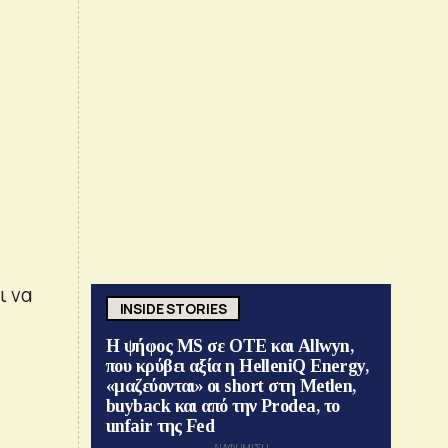
ι να
INSIDE STORIES
Η ψήφος MS σε ΟΤΕ και Allwyn,
που κρύβει αξία η HelleniQ Energy,
«μαζεύονται» οι short στη Metlen,
buyback και από την Prodea, το
unfair της Fed