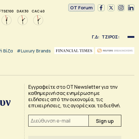
OT Forum
FTSE 100
DAX 30
CAC 40
Γ.Δ:
ΤΖΙΡΟΣ:
 Βίζα
#luxury Brands
Εγγραφείτε στο OT Newsletter για την
καθημερινή σας ενημέρωση με
υν
ειδήσεις από την οικονομία, τις
επιχειρήσεις, τις αγορές και τα διεθνή.