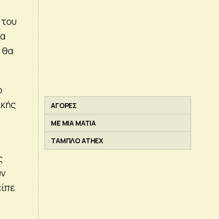
 του
να
 θα
ο
ικής
ΑΓΟΡΕΣ
ΜΕ ΜΙΑ ΜΑΤΙΑ
ΤΑΜΠΛΟ ATHEX
ς
υν
είπε