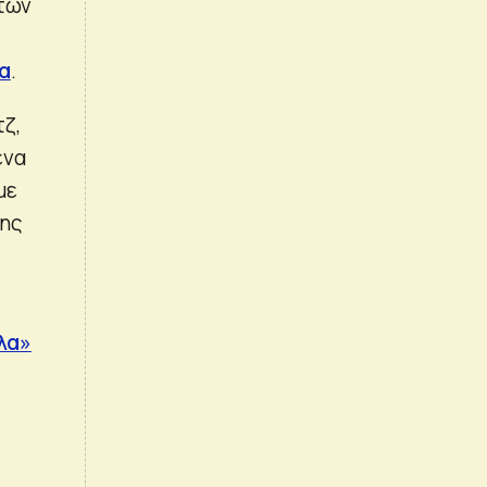
 των
α
.
ζ,
ένα
με
της
η
λα»