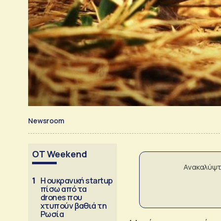
Newsroom
OT Weekend
Ανακαλύψτ
1
Η ουκρανική startup
πίσω από τα
drones που
χτυπούν βαθιά τη
Ρωσία