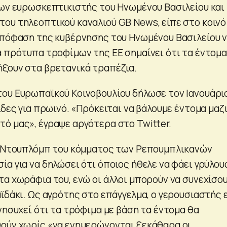
χων ευρωσκεπτικιστής του Ηνωμένου Βασιλείου και
ου τηλεοπτικού καναλιού GB News, είπε στο κοινό
απόφαση της κυβέρνησης του Ηνωμένου Βασιλείου 
α πρότυπα τροφίμων της ΕΕ σημαίνει ότι τα έντομα
ξουν στα βρετανικά τραπέζια.
ου Ευρωπαϊκού Κοινοβουλίου δήλωσε τον Ιανουάρι
ίδες για πρωινό. «Πρόκειται να βάλουμε έντομα μαζ
ό μας», έγραψε αργότερα στο Twitter.
τ Ντουπλόμπ του κόμματος των Ρεπουμπλικανών
α για να δηλώσει ότι όποιος ήθελε να φάει γρύλου
τα χωράφια του, ενώ οι άλλοι μπορούν να συνεχίσο
ϊδάκι. Ως αγρότης στο επάγγελμα, ο γερουσιαστής 
νησυχεί ότι τα τρόφιμα με βάση τα έντομα θα
ούν χωρίς «να ενημερώνονται ξεκάθαρα οι