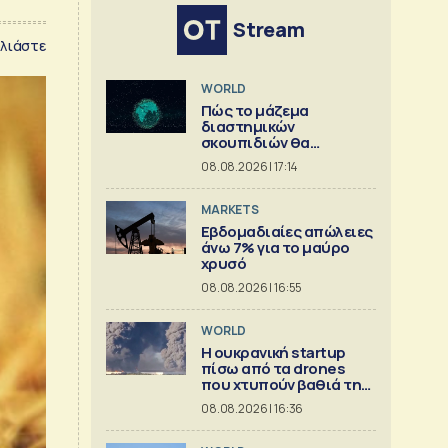
Stream
λιάστε
WORLD
Πώς το μάζεμα
διαστημικών
σκουπιδιών θα
μπορούσε να εξελιχθεί
08.08.2026 | 17:14
σε μια μεγάλη
επιχείρηση
MARKETS
Εβδομαδιαίες απώλειες
άνω 7% για το μαύρο
χρυσό
08.08.2026 | 16:55
WORLD
Η ουκρανική startup
πίσω από τα drones
που χτυπούν βαθιά τη
Ρωσία
08.08.2026 | 16:36