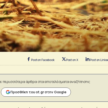
Post on Facebook
Post on X
Post on Linke
ε περισσότερα άρθρα στα αποτελέσματα αναζήτησης
Προσθήκη του ot.gr στην Google