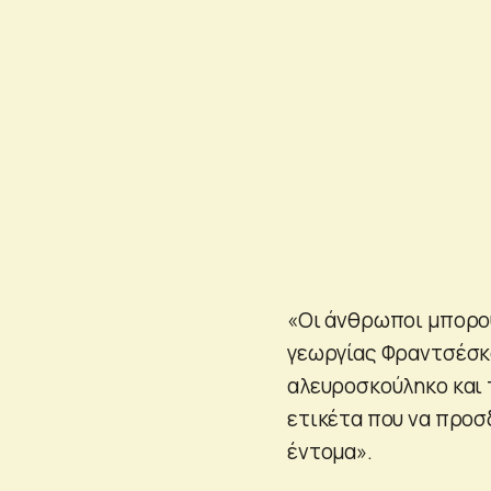
«Οι άνθρωποι μπορού
γεωργίας Φραντσέσκο 
αλευροσκούληκο και 
ετικέτα που να προσ
έντομα».