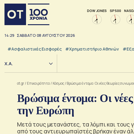
DOW JONES
SP 500
NASD
14:29
ΣΑΒΒΑΤΟ
08
ΑΥΓΟΥΣΤΟΥ
2026
#Ασφαλιστικές Εισφορές
#Χρηματιστήριο Αθηνών
#εξα
Χ.Α.
ot.gr
/
Επικαιρότητα
/
Κόσμος
/
Βρώσιμα έντομα: Οι νέες θεωρίες συνωμ
Βρώσιμα έντομα: Οι νέε
την Ευρώπη
Μετά τους μετανάστες, τα λόμπι και τους 
από τους αντιευρωπαϊστές βρήκαν έναν άλ