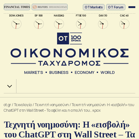
ΟΤ Markets
OT Forum
DOW JONES
SP 500
NASDAQ
FTSE 100
DAX 30
CAC 40
MARKETS
BUSINESS
ECONOMY
WORLD
Χ.Α.
ot.gr
/
Τεχνολογία
/
Tεχνητή νοημοσύνη
/
Τεχνητή νοημοσύνη: Η «εισβολή» του
ChatGPT στη Wall Street – Τα οφέλη και η απειλή του… κραχ
Τεχνητή νοημοσύνη: Η «εισβολή»
του ChatGPT στη Wall Street – Τα