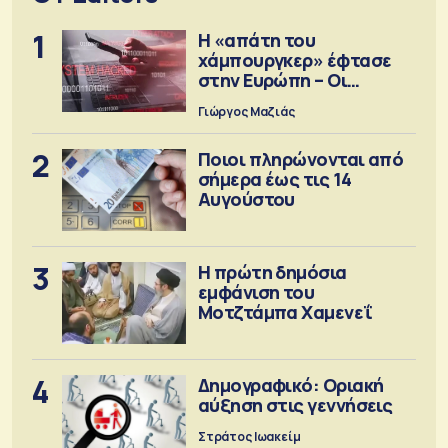
1
Η «απάτη του
χάμπουργκερ» έφτασε
στην Ευρώπη – Οι
προειδοποιήσεις
Γιώργος Μαζιάς
2
Ποιοι πληρώνονται από
σήμερα έως τις 14
Αυγούστου
3
Η πρώτη δημόσια
εμφάνιση του
Μοτζτάμπα Χαμενεΐ
4
Δημογραφικό: Οριακή
αύξηση στις γεννήσεις
Στράτος Ιωακείμ