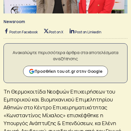
Newsroom
Post on Facebook
Post on X
Post on LinkedIn
Ανακαλύψτε περισσότερα άρθρα στα αποτελέσματα
αναζήτησης
Προσθήκη του ot.gr στην Google
Τη Θερμοκοιτίδα Νεοφυών Επιχειρήσεων του
Εμπορικού και Βιομηχανικού Επιμελητηρίου
Αθηνών στο Κέντρο Επιχειρηματικότητας
«Κωνσταντίνος Μίχαλος» επισκέφθηκε η
Υπουργός Ανάπτυξης & Επενδύσεων, κα Ελένη
Λουρή-Δενδρινού, συνοδευόμενη από τον Γενικό