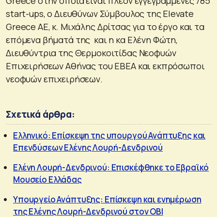
Greece στην οποία είναι πλέον εγγεγραμμένες 785
start-ups, o Διευθύνων Σύμβουλος της Elevate
Greece ΑΕ, κ. Μιχάλης Δρίτσας για το έργο και τα
επόμενα βήματά της και η κα Ελένη Φώτη,
Διευθύντρια της Θερμοκοιτίδας Νεοφυών
Επιχειρήσεων Αθήνας του ΕΒΕΑ και εκπρόσωποι
νεοφυών επιχειρήσεων.
Σχετικά άρθρα:
Ελληνικό: Επίσκεψη της υπουργού Ανάπτυξης και
Επενδύσεων Ελένης Λουρή-Δενδρινού
Ελένη Λουρή-Δενδρινού: Eπισκέφθηκε το Εβραϊκό
Μουσείο Ελλάδας
Υπουργείο Ανάπτυξης: Επίσκεψη και ενημέρωση
της Ελένης Λουρή-Δενδρινού στον ΟΒΙ