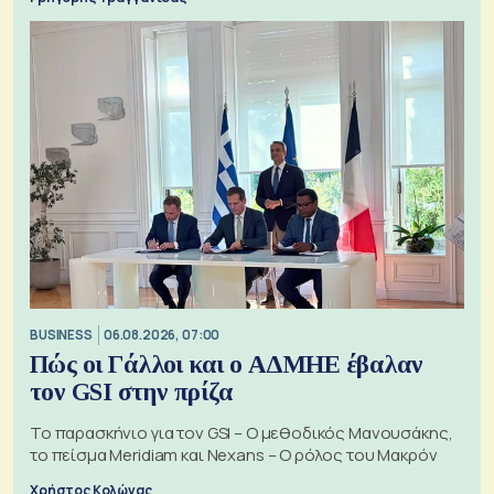
BUSINESS
06.08.2026, 07:00
Πώς οι Γάλλοι και ο ΑΔΜΗΕ έβαλαν
τον GSI στην πρίζα
Το παρασκήνιο για τον GSI – Ο μεθοδικός Μανουσάκης,
το πείσμα Meridiam και Nexans – Ο ρόλος του Μακρόν
Χρήστος Κολώνας