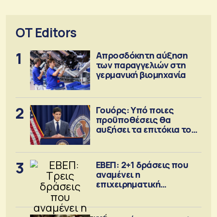
OT Editors
1
Απροσδόκητη αύξηση
των παραγγελιών στη
γερμανική βιομηχανία
2
Γουόρς: Υπό ποιες
προϋποθέσεις θα
αυξήσει τα επιτόκια τον
Σεπτέμβριο
3
ΕΒΕΠ: 2+1 δράσεις που
αναμένει η
επιχειρηματική
κοινότητα