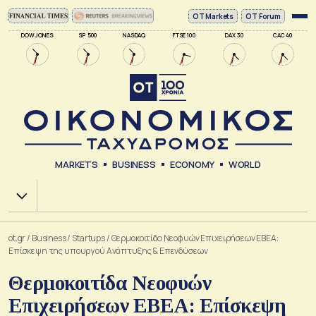
ΟΤ Markets
OT Forum
DOW JONES
SP 500
NASDAQ
FTSE 100
DAX 30
CAC 40
MARKETS
BUSINESS
ECONOMY
WORLD
Χ.Α.
ot.gr
/
Business
/
Startups
/
Θερμοκοιτίδα Νεοφυών Επιχειρήσεων ΕΒΕΑ:
Επίσκεψη της υπουργού Ανάπτυξης & Επενδύσεων
Θερμοκοιτίδα Νεοφυών
Επιχειρήσεων ΕΒΕΑ: Επίσκεψη