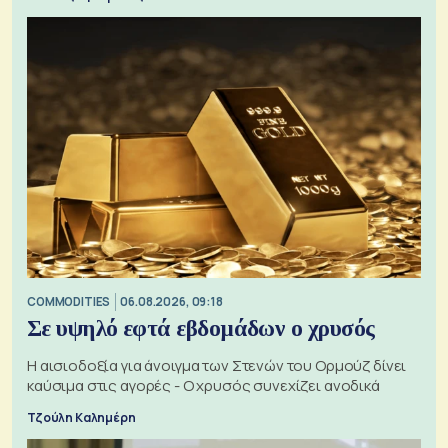
COMMODITIES
06.08.2026, 09:18
Σε υψηλό εφτά εβδομάδων ο χρυσός
Η αισιοδοξία για άνοιγμα των Στενών του Ορμούζ δίνει
καύσιμα στις αγορές - Ο χρυσός συνεχίζει ανοδικά
Τζούλη Καλημέρη