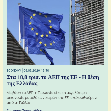
ECONOMY
06.08.2026, 16:30
Στα 18,8 τρισ. το ΑΕΠ της ΕΕ - Η θέση
της Ελλάδας
Με βάση το ΑΕΠ, η Γερμανία είχε τη μεγαλύτερη
οικονομία μεταξύ των χωρών της ΕΕ, ακολουθούμενη
από τη Γαλλία
Γρηγόρης Τραγγανίδας