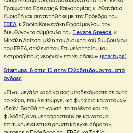
Γραμματέα Έρευνας & Καινοτομίας, κ. Αθανάσιο
Κυριαζή και συναντήθηκε με την Πρόεδρο του
ΕΒΕΑ
, κ Σοφία Κουνενάκη Εφραίμογλου, τον
διευθύνοντα σύμβουλο του
Elevate Greece
, κ.
Μιχάλη Δρίτσα, μέλη του Διοικητικού Συμβουλίου
του ΕΒΕΑ, στελέχη του Επιμελητηρίου και
εκπροσώπους νεοφυών επιχειρήσεων (
startups
).
Startups: 8 στις 10 στην Ελλάδα ιδρύονται από
άνδρες
«Είναι μεγάλη χαρά να σας υποδεχόμαστε σε αυτό
το χώρο, που λειτουργεί ως φυτώριο καινοτόμων
ιδεών. Βοηθά τη γνώση, το ταλέντο και τη
φιλοδοξία να μεταφραστούν σε καινοτόμα,
επιτυχημένα επιχειρηματικά εγχειρήματα»,
ανέφερε η Πρόεδρος του ΕΒΕΑ, κα Σοφία