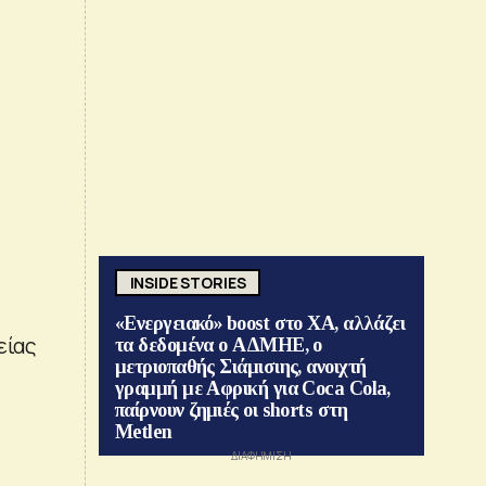
INSIDE STORIES
«Ενεργειακό» boost στο ΧΑ, αλλάζει
είας
τα δεδομένα ο ΑΔΜΗΕ, ο
μετριοπαθής Σιάμισιης, ανοιχτή
γραμμή με Αφρική για Coca Cola,
παίρνουν ζημιές οι shorts στη
Metlen