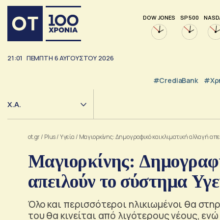
DOW JONES
SP 500
NASD
21:01
ΠΈΜΠΤΗ
6
ΑΥΓΟΎΣΤΟΥ
2026
#CrediaBank
#Χρ
Χ.Α.
ot.gr
/
Plus
/
Υγεία
/
Μαγιορκίνης: Δημογραφικό και κλιματική αλλαγή απε
Μαγιορκίνης: Δημογραφι
απειλούν το σύστημα Υγε
Όλο και περισσότεροι ηλικιωμένοι θα στηρ
του θα κινείται από λιγότερους νέους, εν