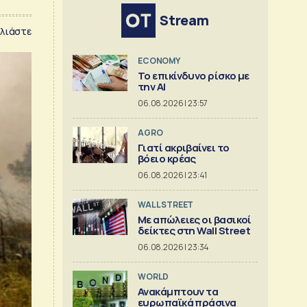
Stream
λιάστε
ECONOMY
Το επικίνδυνο ρίσκο με
την ΑΙ
06.08.2026 | 23:57
AGRO
Γιατί ακριβαίνει το
βόειο κρέας
06.08.2026 | 23:41
WALL STREET
Με απώλειες οι βασικοί
δείκτες στη Wall Street
06.08.2026 | 23:34
WORLD
Ανακάμπτουν τα
ευρωπαϊκά πράσινα