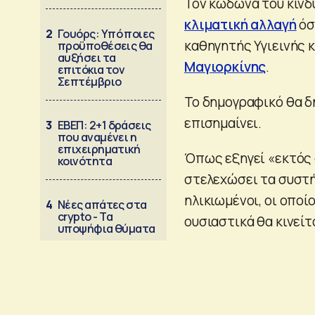
Τον κώδωνα του κινδ
κλιματική αλλαγή
όσ
2
Γουόρς: Υπό ποιες
καθηγητής Υγιεινής κ
προϋποθέσεις θα
αυξήσει τα
Μαγιορκίνης
.
επιτόκια τον
Σεπτέμβριο
Το δημογραφικό θα δ
επισημαίνει.
3
ΕΒΕΠ: 2+1 δράσεις
που αναμένει η
επιχειρηματική
Όπως εξηγεί «εκτός 
κοινότητα
στελεχώσει τα συστή
ηλικιωμένοι, οι οποί
4
Νέες απάτες στα
crypto - Τα
ουσιαστικά θα κινείτ
υποψήφια θύματα