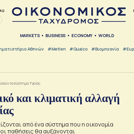
AQ
MARKETS
BUSINESS
ECONOMY
WORLD
ηματιστήριο Αθηνών
#metlen
#Qualco
#Βιομηχανία
#Ευ
ιλούν το σύστημα Υγείας
κό και κλιματική αλλαγή
ίας
ίζονται από ένα σύστημα που η οικονομία
ώ οι παθήσεις θα αυξάνονται