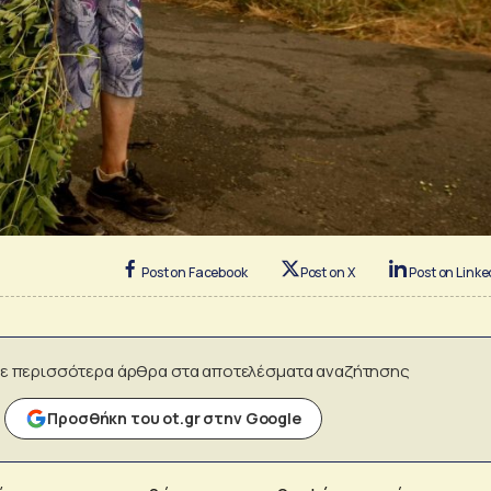
Post on Facebook
Post on X
Post on Linke
ε περισσότερα άρθρα στα αποτελέσματα αναζήτησης
Προσθήκη του ot.gr στην Google