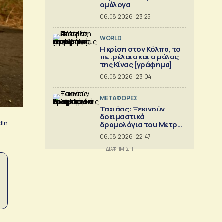
ομόλογα
06.08.2026 | 23:25
WORLD
Η κρίση στoν Κόλπο, το
πετρέλαιο και ο ρόλος
της Κίνας [γράφημα]
06.08.2026 | 23:04
ΜΕΤΑΦΟΡΕΣ
Ταχιάος: Ξεκινούν
δοκιμαστικά
dIn
δρομολόγια του Μετρό
Θεσσαλονίκης προς
06.08.2026 | 22:47
Καλαμαριά