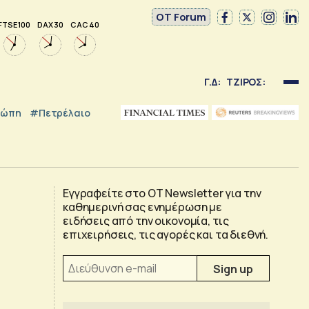
OT Forum
FTSE 100
DAX 30
CAC 40
Γ.Δ:
ΤΖΙΡΟΣ:
ρώπη
#Πετρέλαιο
Εγγραφείτε στο OT Newsletter για την
καθημερινή σας ενημέρωση με
ειδήσεις από την οικονομία, τις
επιχειρήσεις, τις αγορές και τα διεθνή.