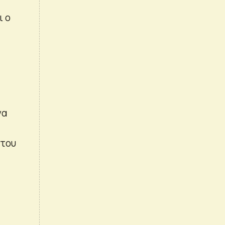
ι ο
να
 του