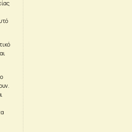
είας
αυτό
τικό
αι
ρο
ουν.
ι
τα