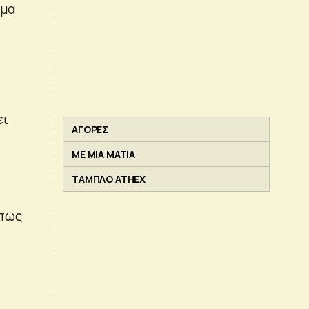
ημα
ει
ΑΓΟΡΕΣ
ΜΕ ΜΙΑ ΜΑΤΙΑ
ΤΑΜΠΛΟ ATHEX
όπως