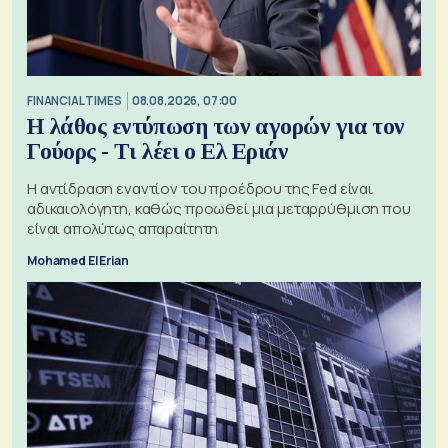
FINANCIAL TIMES
08.08.2026, 07:00
Η λάθος εντύπωση των αγορών για τον
Γούορς - Τι λέει ο Ελ Εριάν
Η αντίδραση εναντίον του προέδρου της Fed είναι
αδικαιολόγητη, καθώς προωθεί μια μεταρρύθμιση που
είναι απολύτως απαραίτητη
Mohamed El Erian