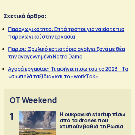
Σχετικά άρθρα:
Παραγωγικότητα: Επτά τρόποι για να είστε πιο
παραγωγικοί στην εργασία
Παρίσι: Θρυλικό εστιατόριο ανοίγει ξανά με θέα
την αναγεννημένη Notre Dame
Aγορά εργασίας: Tι αφήνει πίσω του το 2023 – Τα
«σιωπηλά ταξίδια» και το «workΤok»
OT Weekend
1
Η ουκρανική startup πίσω
από τα drones που
χτυπούν βαθιά τη Ρωσία