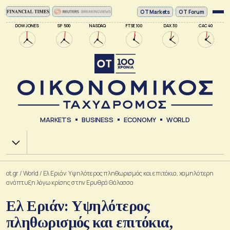
ΟΤ Markets
OT Forum
DOW JONES
SP 500
NASDAQ
FTSE 100
DAX 30
CAC 40
MARKETS
BUSINESS
ECONOMY
WORLD
Χ.Α.
ot.gr
/
World
/
Ελ Εριάν: Υψηλότερος πληθωρισμός και επιτόκια, χαμηλότερη
ανάπτυξη λόγω κρίσης στην Ερυθρά Θάλασσα
Ελ Εριάν: Υψηλότερος
πληθωρισμός και επιτόκια,