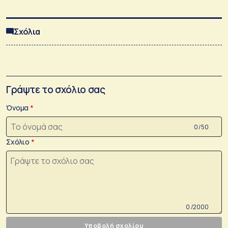
Σχόλια
Γράψτε το σχόλιο σας
Όνομα
0 /50
Σχόλιο
0 /2000
Υποβολή σχολίου