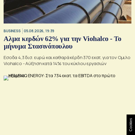
BUSINESS
05.08.2026, 19:39
Αλμα κερδών 62% για την Viohalco - Το
μήνυμα Στασινόπουλου
Εσοδα 4,3 δισ. ευρώ και καθαρά κέρδη 370 εκατ. για τον Ομιλο
Viohalco - Αύξηση κατά 14% του κύκλου εργασιών
Cookies