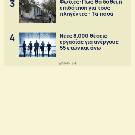
3
Φωτιές: Πώς θα δοθεί η
επιδότηση για τους
πληγέντες - Τα ποσά
4
Νέες 8.000 θέσεις
εργασίας για ανέργους
55 ετών και άνω