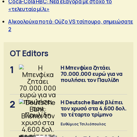
Coca-Cola HBC: Νέα εξαγορά με στόχο το
«τελευταίο μίλι»
Αλκοολούχα ποτά: Ούζο VS τσίπουρο, σημειώσατε
2
OT Editors
1
Η Μπενφίκα ζητάει
70.000.000 ευρώ για να
πουλήσει τον Παυλίδη
2
Η Deutsche Bank βλέπει
τον χρυσό στα 4.600 δολ.
το τέταρτο τρίμηνο
Ευθύμιος Τσιλιόπουλος