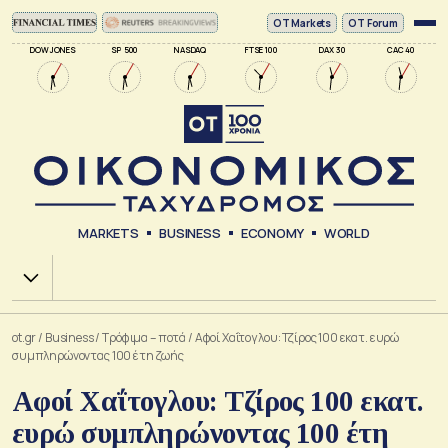
ΟΤ Markets
OT Forum
DOW JONES
SP 500
NASDAQ
FTSE 100
DAX 30
CAC 40
MARKETS
BUSINESS
ECONOMY
WORLD
Χ.Α.
ot.gr
/
Business
/
Τρόφιμα – ποτά
/
Αφοί Χαΐτογλου: Τζίρος 100 εκατ. ευρώ
συμπληρώνοντας 100 έτη ζωής
Αφοί Χαΐτογλου: Τζίρος 100 εκατ.
ευρώ συμπληρώνοντας 100 έτη