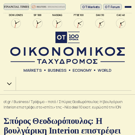
ΟΤ Markets
OT Forum
DOW JONES
SP 500
NASDAQ
FTSE 100
DAX 30
CAC 40
MARKETS
BUSINESS
ECONOMY
WORLD
Χ.Α.
ot.gr
/
Business
/
Τρόφιμα – ποτά
/
Σπύρος Θεοδωρόπουλος: Η βουλγάρικη
Interion επιστρέφει στο «σπίτι» της – Νέα deal 10 εκατ. ευρώ από την ΙΟΝ
Σπύρος Θεοδωρόπουλος: Η
βουλγάρικη Interion επιστρέφει