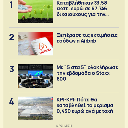
1
Καταβλήθηκαν 33,58
εκατ. ευρώ σε 67.746
δικαιούχους για την
αγορά λιπασμάτων
2
Ξεπέρασε τις εκτιμήσεις
εσόδων η Airbnb
3
Με "5 στα 5" ολοκλήρωσε
την εβδομάδα ο Stoxx
600
4
ΚΡΙ-ΚΡΙ: Πότε θα
καταβληθεί το μέρισμα
0,450 ευρώ ανά μετοχή