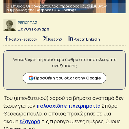
O Σπύρος Θεοδωρόπουλος, πρόεδρος και διευθύνων
σύμβουλος της Bespoke SGA Holdings
ΡΕΠΟΡΤΑΖ
Ξανθή Γούναρη
Post on Facebook
Post on X
Post on LinkedIn
Ανακαλύψτε περισσότερα άρθρα στα αποτελέσματα
αναζήτησης
Προσθήκη του ot.gr στην Google
Του (επενδυτικού) χορού τα βήματα αναπαμό δεν
έχουν για τον
πολυσχιδή επιχειρηματία
Σπύρο
Θεοδωρόπουλο, ο οποίος προχώρησε σε μια
ακόμη
εξαγορά
τις προηγούμενες ημέρες, ύψους
10 εκατ. ευρώ.