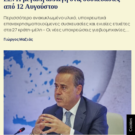
από 12 Αυγούστου
Περισσότερο ανακυκλωμένο υλικό, υποχρεωτικά
επαναχρησιμοποιούμενες συσκευασίες και ενιαίες ετικέτες
στα 27 κράτη-μέλη – Οι νέες υποχρεώσεις για βιομηχανίες,
σούπερ μάρκετ, εστιατόρια και καταναλωτές
Γιώργος Μαζιάς
Cookies