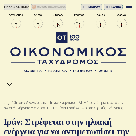
ΟΤ Markets
OT Forum
DOW JONES
SP 500
NASDAQ
FTSE 100
DAX 30
CAC 40
MARKETS
BUSINESS
ECONOMY
WORLD
Χ.Α.
ot.gr
/
Green
/
Ανανεώσιμες Πηγές Ενέργειας - ΑΠΕ
/
Ιράν: Στρέφεται στην
ηλιακή ενέργεια για να αντιμετωπίσει την έλλειψη ηλεκτρικής ενέργειας
Ιράν: Στρέφεται στην ηλιακή
ενέργεια για να αντιμετωπίσει την