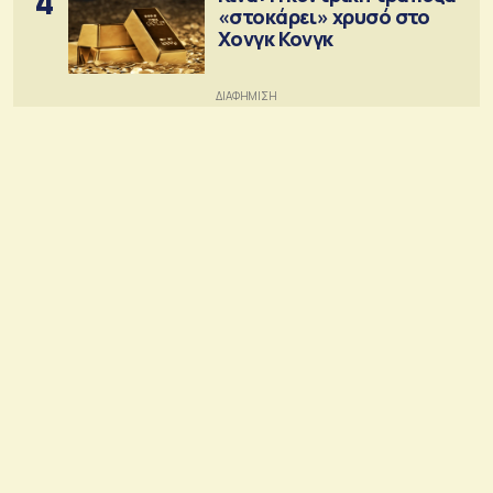
4
«στοκάρει» χρυσό στο
Χονγκ Κονγκ