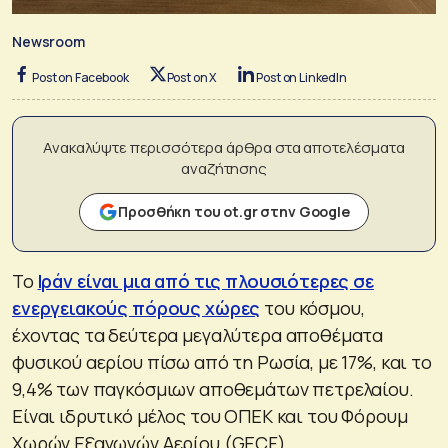
Newsroom
Post on Facebook
Post on X
Post on LinkedIn
Ανακαλύψτε περισσότερα άρθρα στα αποτελέσματα
αναζήτησης
Προσθήκη του ot.gr στην Google
Το
Ιράν είναι μια από τις πλουσιότερες σε
ενεργειακούς πόρους χώρες
του κόσμου,
έχοντας τα δεύτερα μεγαλύτερα αποθέματα
φυσικού αερίου πίσω από τη Ρωσία, με 17%, και το
9,4% των παγκόσμιων αποθεμάτων πετρελαίου.
Είναι ιδρυτικό μέλος του ΟΠΕΚ και του Φόρουμ
Χωρών Εξαγωγών Αερίου (GECF).