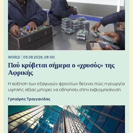
WORLD
09.08.2026, 08:00
Πού κρύβεται σήμερα ο «χρυσός» της
Αφρικής
Η αύξηση των εξαγωγών φρούτων δείχνει πώς η γεωργία
υψηλής αξίας μπορεί να οδηγήσει στην εκβιομηχάνιση
Γρηγόρης Τραγγανίδας