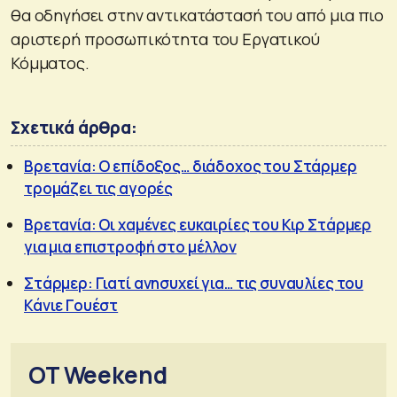
θα οδηγήσει στην αντικατάστασή του από μια πιο
αριστερή προσωπικότητα του Εργατικού
Κόμματος.
Σχετικά άρθρα:
Βρετανία: Ο επίδοξος… διάδοχος του Στάρμερ
τρομάζει τις αγορές
Βρετανία: Οι χαμένες ευκαιρίες του Κιρ Στάρμερ
για μια επιστροφή στο μέλλον
Στάρμερ: Γιατί ανησυχεί για… τις συναυλίες του
Κάνιε Γουέστ
OT Weekend