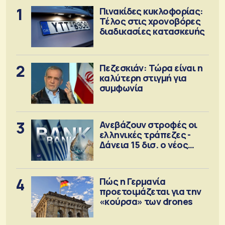
1
Πινακίδες κυκλοφορίας:
Τέλος στις χρονοβόρες
διαδικασίες κατασκευής
2
Πεζεσκιάν: Τώρα είναι η
καλύτερη στιγμή για
συμφωνία
3
Ανεβάζουν στροφές οι
ελληνικές τράπεζες -
Δάνεια 15 δισ. ο νέος
στόχος
4
Πώς η Γερμανία
προετοιμάζεται για την
«κούρσα» των drones