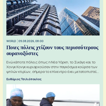
WORLD
09.08.2026, 08:00
Ποιες πόλεις χτίζουν τους περισσότερους
ουρανοξύστες
Ενώ κάποτε πόλεις όπως η Νέα Υόρκη, το Σικάγο και το
Χονγκ Κονγκ κυριαρχούσαν στην παγκόσμια κούρσα των
ψηλών κτιρίων, σήμερα το επίκεντρο έχει μετατοπιστεί
προς την Ασία
Ευθύμιος Τσιλιόπουλος