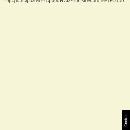
Πυρομετεωρολογική Ομάδα FLAME της Μονάδας ΜΕΤΕΟ του
Εθνικού Αστεροσκοπείου Αθηνών.
Cookies