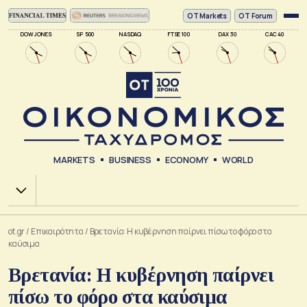
ΟΤ Markets
OT Forum
DOW JONES
SP 500
NASDAQ
FTSE 100
DAX 30
CAC 40
MARKETS
BUSINESS
ECONOMY
WORLD
Χ.Α.
ot.gr
/
Επικαιρότητα
/
Βρετανία: Η κυβέρνηση παίρνει πίσω το φόρο στα
καύσιμα
Βρετανία: Η κυβέρνηση παίρνει
πίσω το φόρο στα καύσιμα