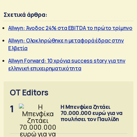
Σχετικά άρθρα:
Allwyn: Άνοδος 24% στα EBITDA το πρώτο τρίμηνο
Allwyn: Ολοκληρώθηκε η μεταφορά έδρας στην
Ελβετία
Allwyn Forward: 10 χρόνια success story για την
ελληνική επιχειρηματικότητα
OT Editors
1
Η Μπενφίκα ζητάει
70.000.000 ευρώ για να
πουλήσει τον Παυλίδη