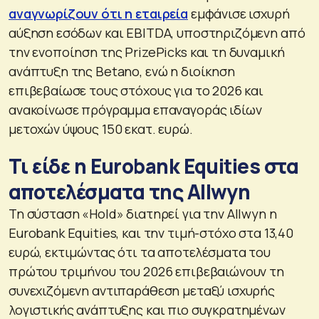
αναγνωρίζουν ότι η εταιρεία
εμφάνισε ισχυρή
αύξηση εσόδων και EBITDA, υποστηριζόμενη από
την ενοποίηση της PrizePicks και τη δυναμική
ανάπτυξη της Betano, ενώ η διοίκηση
επιβεβαίωσε τους στόχους για το 2026 και
ανακοίνωσε πρόγραμμα επαναγοράς ιδίων
μετοχών ύψους 150 εκατ. ευρώ.
Τι είδε η Eurobank Equities στα
αποτελέσματα της Allwyn
Τη σύσταση «Hold» διατηρεί για την Allwyn η
Eurobank Equities, και την τιμή-στόχο στα 13,40
ευρώ, εκτιμώντας ότι τα αποτελέσματα του
πρώτου τριμήνου του 2026 επιβεβαιώνουν τη
συνεχιζόμενη αντιπαράθεση μεταξύ ισχυρής
λογιστικής ανάπτυξης και πιο συγκρατημένων