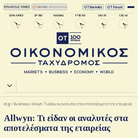
ΟΤ Markets
OT Forum
DOW JONES
SP 500
NASDAQ
FTSE 100
DAX 30
CAC 40
MARKETS
BUSINESS
ECONOMY
WORLD
Χ.Α.
ot.gr
/
Business
/
Allwyn: Τι είδαν οι αναλυτές στα αποτελέσματα της εταιρείας
Allwyn: Τι είδαν οι αναλυτές στα
αποτελέσματα της εταιρείας