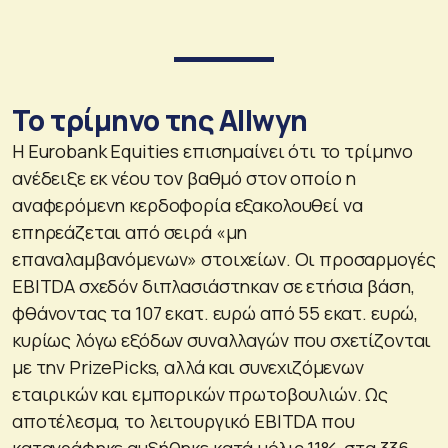
Το τρίμηνο της Allwyn
Η Eurobank Equities επισημαίνει ότι το τρίμηνο
ανέδειξε εκ νέου τον βαθμό στον οποίο η
αναφερόμενη κερδοφορία εξακολουθεί να
επηρεάζεται από σειρά «μη
επαναλαμβανόμενων» στοιχείων. Οι προσαρμογές
EBITDA σχεδόν διπλασιάστηκαν σε ετήσια βάση,
φθάνοντας τα 107 εκατ. ευρώ από 55 εκατ. ευρώ,
κυρίως λόγω εξόδων συναλλαγών που σχετίζονται
με την PrizePicks, αλλά και συνεχιζόμενων
εταιρικών και εμπορικών πρωτοβουλιών. Ως
αποτέλεσμα, το λειτουργικό EBITDA που
καταγράφηκε αυξήθηκε κατά μόλις 11%, στα 336