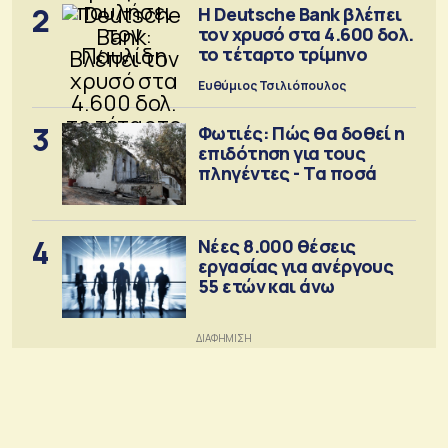
2
Η Deutsche Bank βλέπει
τον χρυσό στα 4.600 δολ.
το τέταρτο τρίμηνο
Ευθύμιος Τσιλιόπουλος
3
Φωτιές: Πώς θα δοθεί η
επιδότηση για τους
πληγέντες - Τα ποσά
4
Νέες 8.000 θέσεις
εργασίας για ανέργους
55 ετών και άνω