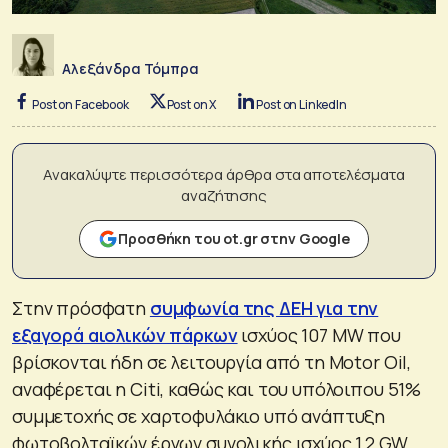
Αλεξάνδρα Τόμπρα
Post on Facebook
Post on X
Post on LinkedIn
Ανακαλύψτε περισσότερα άρθρα στα αποτελέσματα
αναζήτησης
Προσθήκη του ot.gr στην Google
Στην πρόσφατη
συμφωνία της ΔΕΗ για την
εξαγορά αιολικών πάρκων
ισχύος 107 MW που
βρίσκονται ήδη σε λειτουργία από τη Motor Oil,
αναφέρεται η Citi, καθώς και του υπόλοιπου 51%
συμμετοχής σε χαρτοφυλάκιο υπό ανάπτυξη
φωτοβολταϊκών έργων συνολικής ισχύος 1,2 GW