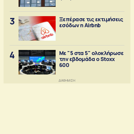
3
Ξεπέρασε τις εκτιμήσεις
εσόδων η Airbnb
4
Με "5 στα 5" ολοκλήρωσε
την εβδομάδα ο Stoxx
600