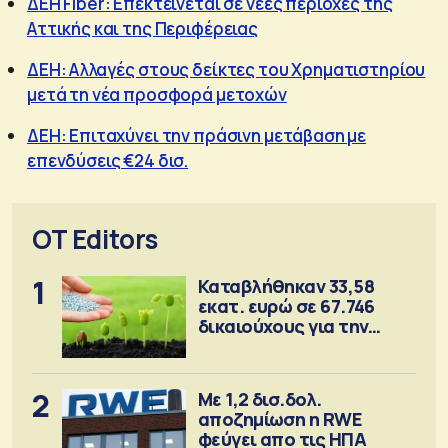
ΔΕΗ Fiber: Επεκτείνεται σε νέες περιοχές της
Αττικής και της Περιφέρειας
ΔΕΗ: Αλλαγές στους δείκτες του Χρηματιστηρίου
μετά τη νέα προσφορά μετοχών
ΔΕΗ: Επιταχύνει την πράσινη μετάβαση με
επενδύσεις €24 δισ.
OT Editors
1
Καταβλήθηκαν 33,58
εκατ. ευρώ σε 67.746
δικαιούχους για την
αγορά λιπασμάτων
2
Με 1,2 δισ.δολ.
αποζημίωση η RWE
φεύγει απο τις ΗΠΑ