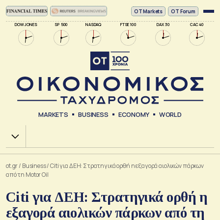
ΟΤ Markets
OT Forum
DOW JONES
SP 500
NASDAQ
FTSE 100
DAX 30
CAC 40
MARKETS
BUSINESS
ECONOMY
WORLD
Χ.Α.
ot.gr
/
Business
/
Citi για ΔΕΗ: Στρατηγικά ορθή η εξαγορά αιολικών πάρκων
από τη Motor Oil
Citi για ΔΕΗ: Στρατηγικά ορθή η
εξαγορά αιολικών πάρκων από τη