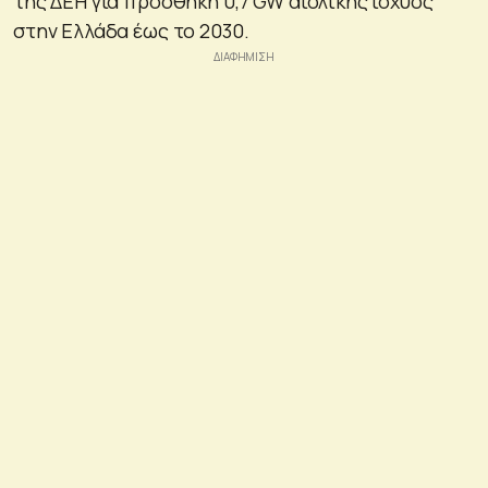
της ΔΕΗ για προσθήκη 0,7 GW αιολικής ισχύος
στην Ελλάδα έως το 2030.