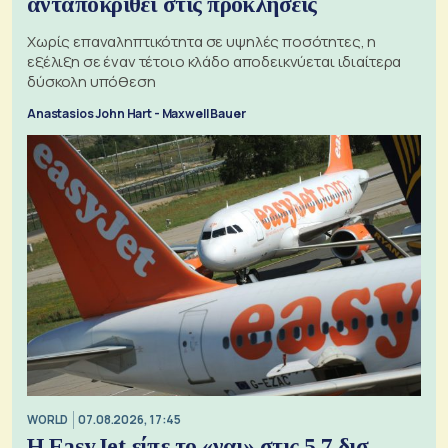
ανταποκριθεί στις προκλήσεις
Χωρίς επαναληπτικότητα σε υψηλές ποσότητες, η
εξέλιξη σε έναν τέτοιο κλάδο αποδεικνύεται ιδιαίτερα
δύσκολη υπόθεση
Anastasios John Hart - Maxwell Bauer
WORLD
07.08.2026, 17:45
Η EasyJet είπε το «ναι» στις 5,7 δισ.