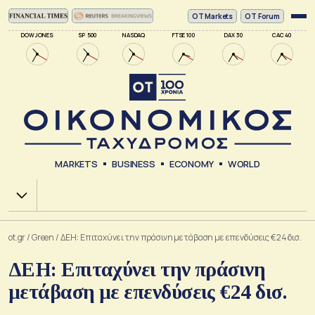
ΟΤ Markets
OT Forum
DOW JONES
SP 500
NASDAQ
FTSE 100
DAX 30
CAC 40
MARKETS
BUSINESS
ECONOMY
WORLD
Χ.Α.
ot.gr
/
Green
/
ΔΕΗ: Επιταχύνει την πράσινη μετάβαση με επενδύσεις €24 δισ.
ΔΕΗ: Επιταχύνει την πράσινη
μετάβαση με επενδύσεις €24 δισ.