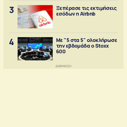
3
Ξεπέρασε τις εκτιμήσεις
εσόδων η Airbnb
4
Με "5 στα 5" ολοκλήρωσε
την εβδομάδα ο Stoxx
600