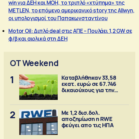
win για ΔΕΗ και MOH, το τριπλό «χτύπημα» της
METLEN, το επόμενο αμερικανικό story της Allwyn,
οι υπολογισμοί του Παπακωνσταντίνου
Μotor Oil: Διπλό deal στις ΑΠΕ – Πουλάει 1,2 GW σε
φ/β και αιολικά στη ΔΕΗ
OT Weekend
1
Καταβλήθηκαν 33,58
εκατ. ευρώ σε 67.746
δικαιούχους για την
αγορά λιπασμάτων
2
Με 1,2 δισ.δολ.
αποζημίωση η RWE
φεύγει απο τις ΗΠΑ