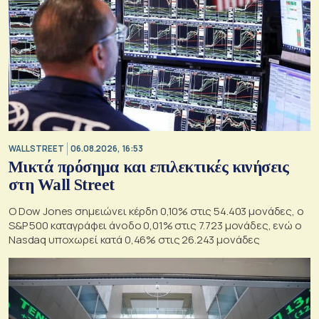
WALL STREET
06.08.2026, 16:53
Μικτά πρόσημα και επιλεκτικές κινήσεις
στη Wall Street
Ο Dow Jones σημειώνει κέρδη 0,10% στις 54.403 μονάδες, ο
S&P 500 καταγράφει άνοδο 0,01% στις 7.723 μονάδες, ενώ ο
Nasdaq υποχωρεί κατά 0,46% στις 26.243 μονάδες