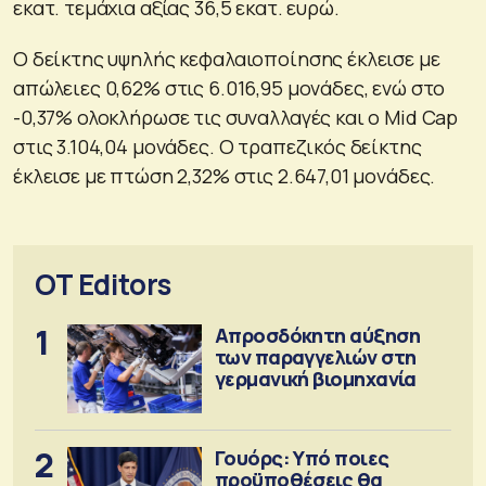
εκατ. τεμάχια αξίας 36,5 εκατ. ευρώ.
Ο δείκτης υψηλής κεφαλαιοποίησης έκλεισε με
απώλειες 0,62% στις 6.016,95 μονάδες, ενώ στο
-0,37% ολοκλήρωσε τις συναλλαγές και ο Mid Cap
στις 3.104,04 μονάδες. Ο τραπεζικός δείκτης
έκλεισε με πτώση 2,32% στις 2.647,01 μονάδες.
OT Editors
1
Απροσδόκητη αύξηση
των παραγγελιών στη
γερμανική βιομηχανία
2
Γουόρς: Υπό ποιες
προϋποθέσεις θα