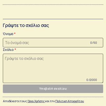
Γράψτε το σχόλιο σας
Όνομα
0 /50
Σχόλιο
0 /2000
Υποβολή σχολίου
Αποδέχεστε τους
Όροι Χρήσης
και την
Πολιτικη Απορρήτου