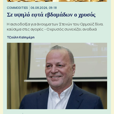
COMMODITIES
06.08.2026, 09:18
Σε υψηλό εφτά εβδομάδων ο χρυσός
Η αισιοδοξία για άνοιγμα των Στενών του Ορμούζ δίνει
καύσιμα στις αγορές - Ο χρυσός συνεχίζει ανοδικά
Τζούλη Καλημέρη