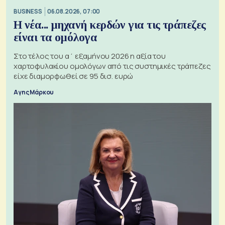
BUSINESS
06.08.2026, 07:00
Η νέα... μηχανή κερδών για τις τράπεζες
είναι τα ομόλογα
Στο τέλος του α΄ εξαμήνου 2026 η αξία του
χαρτοφυλακίου ομολόγων από τις συστημικές τράπεζες
είχε διαμορφωθεί σε 95 δισ. ευρώ
Αγης Μάρκου