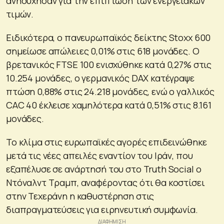
ανησύχησαν για την επίπτωση των ενεργειακών
τιμών.
Ειδικότερα, ο πανευρωπαϊκός δείκτης Stoxx 600
σημείωσε απώλειες 0,01% στις 618 μονάδες. Ο
βρετανικός FTSE 100 ενισχύθηκε κατά 0,27% στις
10.254 μονάδες, ο γερμανικός DAX κατέγραψε
πτώση 0,88% στις 24.218 μονάδες, ενώ ο γαλλικός
CAC 40 έκλεισε χαμηλότερα κατά 0,51% στις 8.161
μονάδες.
Το κλίμα στις ευρωπαϊκές αγορές επιδεινώθηκε
μετά τις νέες απειλές εναντίον του Ιράν, που
εξαπέλυσε σε ανάρτησή του στο Truth Social ο
Ντόναλντ Τραμπ, αναφέροντας ότι θα κοστίσει
στην Τεχεράνη η καθυστέρηση στις
διαπραγματεύσεις για ειρηνευτική συμφωνία.