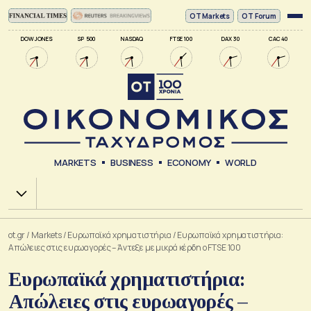
ΟΤ Markets
OT Forum
DOW JONES
SP 500
NASDAQ
FTSE 100
DAX 30
CAC 40
MARKETS
BUSINESS
ECONOMY
WORLD
Χ.Α.
ot.gr
/
Markets
/
Ευρωπαϊκά χρηματιστήρια
/
Ευρωπαϊκά χρηματιστήρια:
Απώλειες στις ευρωαγορές – Άντεξε με μικρά κέρδη ο FTSE 100
Ευρωπαϊκά χρηματιστήρια:
Απώλειες στις ευρωαγορές –