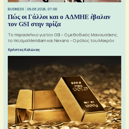
BUSINESS
06.08.2026, 07:00
Πώς οι Γάλλοι και ο ΑΔΜΗΕ έβαλαν
τον GSI στην πρίζα
Το παρασκήνιο για τον GSI – Ο μεθοδικός Μανουσάκης,
το πείσμα Meridiam και Nexans – Ο ρόλος του Μακρόν
Χρήστος Κολώνας