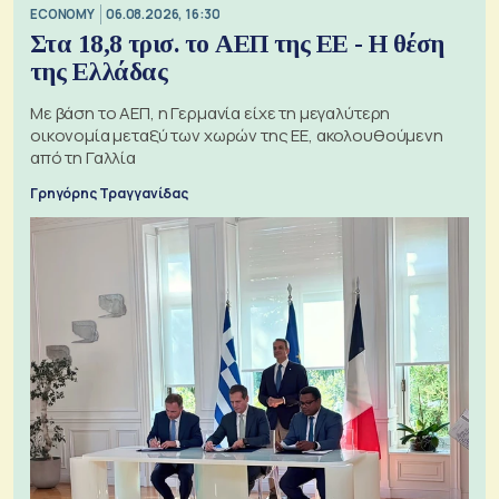
ECONOMY
06.08.2026, 16:30
Στα 18,8 τρισ. το ΑΕΠ της ΕΕ - Η θέση
της Ελλάδας
Με βάση το ΑΕΠ, η Γερμανία είχε τη μεγαλύτερη
οικονομία μεταξύ των χωρών της ΕΕ, ακολουθούμενη
από τη Γαλλία
Γρηγόρης Τραγγανίδας