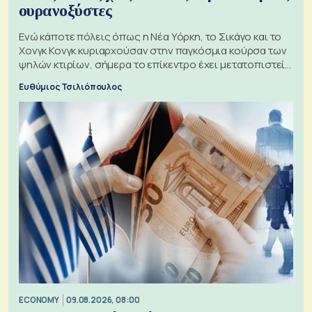
ουρανοξύστες
Ενώ κάποτε πόλεις όπως η Νέα Υόρκη, το Σικάγο και το
Χονγκ Κονγκ κυριαρχούσαν στην παγκόσμια κούρσα των
ψηλών κτιρίων, σήμερα το επίκεντρο έχει μετατοπιστεί
προς την Ασία
Ευθύμιος Τσιλιόπουλος
ECONOMY
09.08.2026, 08:00