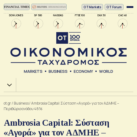
ΟΤ Markets
OT Forum
DOW JONES
SP 500
NASDAQ
FTSE 100
DAX 30
CAC 40
MARKETS
BUSINESS
ECONOMY
WORLD
Χ.Α.
ot.gr
/
Business
/
Ambrosia Capital: Σύσταση «Αγορά» για τον ΑΔΜΗΕ –
Περιθώριο ανόδου 48%
Ambrosia Capital: Σύσταση
«Αγορά» για τον ΑΔΜΗΕ –