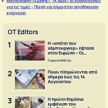
Μανουσάκης (ΑΔΜΗΕ): «Κλειδί» οι διασυνδέσεις
για τις τιμές – Πίεση για άλμα στην αποθήκευση
ενέργειας
OT Editors
1
Η «απάτη του
χάμπουργκερ» έφτασε
στην Ευρώπη – Οι
προειδοποιήσεις
Γιώργος Μαζιάς
2
Ποιοι πληρώνονται από
σήμερα έως τις 14
Αυγούστου
3
Η πρώτη δημόσια
εμφάνιση του