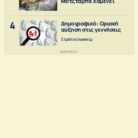
Μοτζτάμπα Χαμενεΐ
4
Δημογραφικό: Οριακή
αύξηση στις γεννήσεις
Στράτος Ιωακείμ