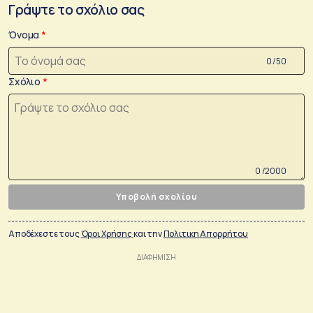
Γράψτε το σχόλιο σας
Όνομα
0 /50
Σχόλιο
0 /2000
Υποβολή σχολίου
Αποδέχεστε τους
Όροι Χρήσης
και την
Πολιτικη Απορρήτου