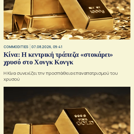
COMMODITIES
07.08.2026, 09:41
Κίνα: Η κεντρική τράπεζα «στοκάρει»
χρυσό στο Χονγκ Κονγκ
Η Κίνα συνεχίζει την προσπάθεια επαναπατρισμού του
χρυσού