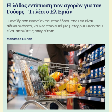
Η λάθος εντύπωση των αγορών για τον
Γούορς - Τι λέει ο Ελ Εριάν
Η αντίδραση εναντίον του προέδρου της Fed είναι
αδικαιολόγητη, καθώς προωθεί μια μεταρρύθμιση που
είναι απολύτως απαραίτητη
Mohamed El Erian