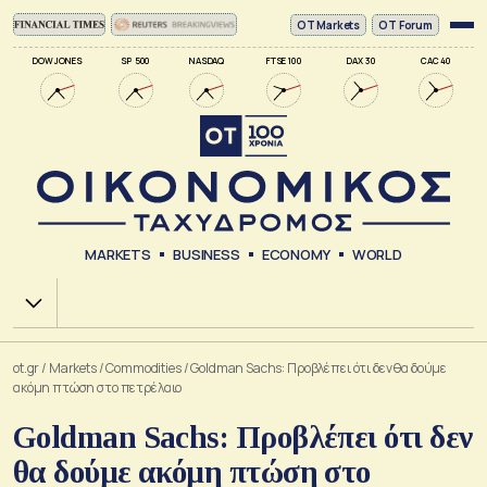
ΟΤ Markets
OT Forum
DOW JONES
SP 500
NASDAQ
FTSE 100
DAX 30
CAC 40
MARKETS
BUSINESS
ECONOMY
WORLD
Χ.Α.
ot.gr
/
Markets
/
Commodities
/
Goldman Sachs: Προβλέπει ότι δεν θα δούμε
ακόμη πτώση στο πετρέλαιο
Goldman Sachs: Προβλέπει ότι δεν
θα δούμε ακόμη πτώση στο