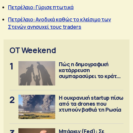
Πετρέλαιο: Γύρισε πτωτικά
Πετρέλαιο: Ανοδικά καθώς το κλείσιμο των
Στενών ανησυχεί τους traders
OT Weekend
1
Πώς η δημογραφική
κατάρρευση
συμπαρασύρει το κράτος
πρόνοιας
2
Η ουκρανική startup πίσω
από τα drones που
χτυπούν βαθιά τη Ρωσία
Μπάρκιν (Fed): Σε