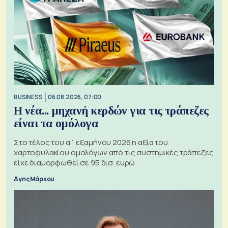
BUSINESS
06.08.2026, 07:00
Η νέα... μηχανή κερδών για τις τράπεζες
είναι τα ομόλογα
Στο τέλος του α΄ εξαμήνου 2026 η αξία του
χαρτοφυλακίου ομολόγων από τις συστημικές τράπεζες
είχε διαμορφωθεί σε 95 δισ. ευρώ
Αγης Μάρκου