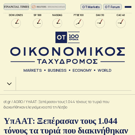
ΟΤ Markets
OT Forum
DOW JONES
SP 500
NASDAQ
FTSE 100
DAX 30
CAC 40
MARKETS
BUSINESS
ECONOMY
WORLD
Χ.Α.
ot.gr
/
AGRO
/
ΥπΑΑΤ: Ξεπέρασαν τους 1.044 τόνους τα τυριά που
διακινήθηκαν ελεγχόμενα από τη Λέσβο
ΥπΑΑΤ: Ξεπέρασαν τους 1.044
τόνους τα τυριά που διακινήθηκαν