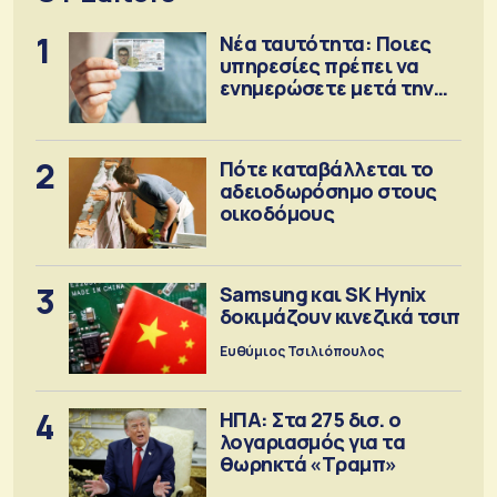
1
Νέα ταυτότητα: Ποιες
υπηρεσίες πρέπει να
ενημερώσετε μετά την
έκδοση
2
Πότε καταβάλλεται το
αδειοδωρόσημο στους
οικοδόμους
3
Samsung και SK Hynix
δοκιμάζουν κινεζικά τσιπ
Ευθύμιος Τσιλιόπουλος
4
ΗΠΑ: Στα 275 δισ. ο
λογαριασμός για τα
θωρηκτά «Τραμπ»