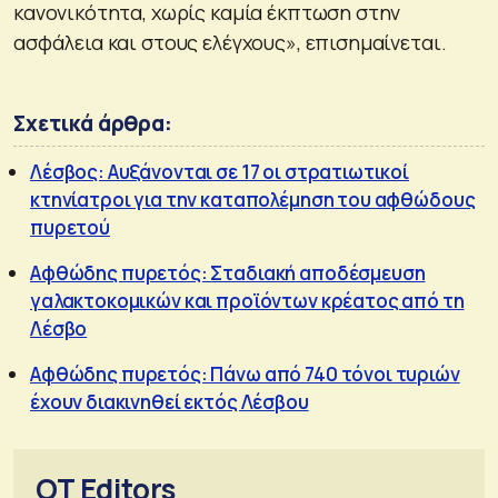
κανονικότητα, χωρίς καμία έκπτωση στην
ασφάλεια και στους ελέγχους», επισημαίνεται.
Σχετικά άρθρα:
Λέσβος: Αυξάνονται σε 17 οι στρατιωτικοί
κτηνίατροι για την καταπολέμηση του αφθώδους
πυρετού
Αφθώδης πυρετός: Σταδιακή αποδέσμευση
γαλακτοκομικών και προϊόντων κρέατος από τη
Λέσβο
Αφθώδης πυρετός: Πάνω από 740 τόνοι τυριών
έχουν διακινηθεί εκτός Λέσβου
OT Editors