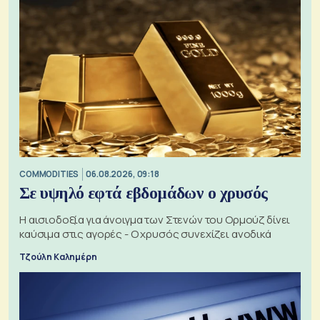
COMMODITIES
06.08.2026, 09:18
Σε υψηλό εφτά εβδομάδων ο χρυσός
Η αισιοδοξία για άνοιγμα των Στενών του Ορμούζ δίνει
καύσιμα στις αγορές - Ο χρυσός συνεχίζει ανοδικά
Τζούλη Καλημέρη