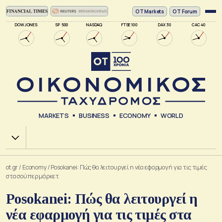
ΟΤ Markets
OT Forum
DOW JONES
SP 500
NASDAQ
FTSE 100
DAX 30
CAC 40
MARKETS
BUSINESS
ECONOMY
WORLD
Χ.Α.
ot.gr
/
Economy
/
Posokanei: Πώς θα λειτουργεί η νέα εφαρμογή για τις τιμές
στα σούπερ μάρκετ
Posokanei: Πώς θα λειτουργεί η
νέα εφαρμογή για τις τιμές στα