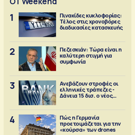
OT Weekend
1
Πινακίδες κυκλοφορίας:
Τέλος στις χρονοβόρες
διαδικασίες κατασκευής
2
Πεζεσκιάν: Τώρα είναι η
καλύτερη στιγμή για
συμφωνία
3
Ανεβάζουν στροφές οι
ελληνικές τράπεζες -
Δάνεια 15 δισ. ο νέος
στόχος
4
Πώς η Γερμανία
προετοιμάζεται για την
«κούρσα» των drones