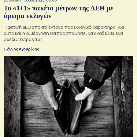
ECONOMY
09.08.2026, 08:00
Το «1+1» πακέτο μέτρων της ΔΕΘ με
άρωμα εκλογών
Η φετινή ΔΕΘ αποκτά έντονο προεκλογικό χαρακτήρα, για
αυτό και η κυβέρνηση θα προσπαθήσει να αναδείξει ένα
σχέδιο τετραετίας
Γιάννης Αγουρίδης