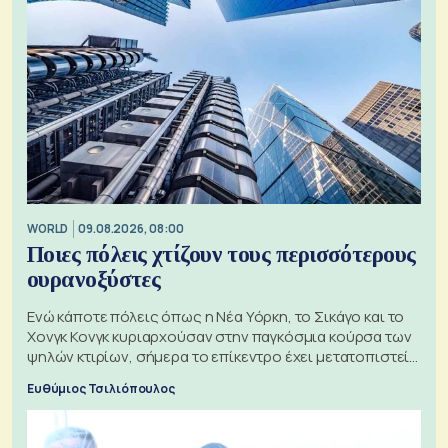
WORLD
09.08.2026, 08:00
Ποιες πόλεις χτίζουν τους περισσότερους
ουρανοξύστες
Ενώ κάποτε πόλεις όπως η Νέα Υόρκη, το Σικάγο και το
Χονγκ Κονγκ κυριαρχούσαν στην παγκόσμια κούρσα των
ψηλών κτιρίων, σήμερα το επίκεντρο έχει μετατοπιστεί
προς την Ασία
Ευθύμιος Τσιλιόπουλος