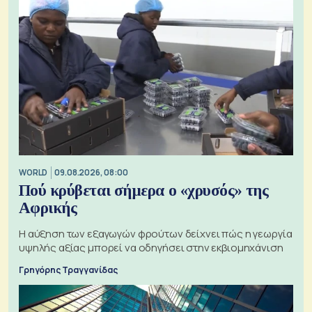
WORLD
09.08.2026, 08:00
Πού κρύβεται σήμερα ο «χρυσός» της
Αφρικής
Η αύξηση των εξαγωγών φρούτων δείχνει πώς η γεωργία
υψηλής αξίας μπορεί να οδηγήσει στην εκβιομηχάνιση
Γρηγόρης Τραγγανίδας