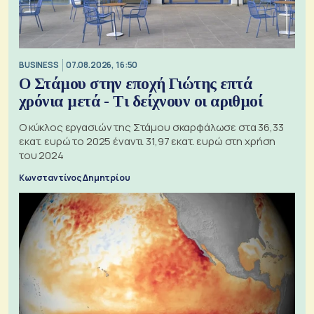
BUSINESS
07.08.2026, 16:50
Ο Στάμου στην εποχή Γιώτης επτά
χρόνια μετά - Τι δείχνουν οι αριθμοί
Ο κύκλος εργασιών της Στάμου σκαρφάλωσε στα 36,33
εκατ. ευρώ το 2025 έναντι 31,97 εκατ. ευρώ στη χρήση
του 2024
Κωνσταντίνος Δημητρίου