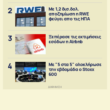
2
Με 1,2 δισ.δολ.
αποζημίωση η RWE
φεύγει απο τις ΗΠΑ
3
Ξεπέρασε τις εκτιμήσεις
εσόδων η Airbnb
4
Με "5 στα 5" ολοκλήρωσε
την εβδομάδα ο Stoxx
600