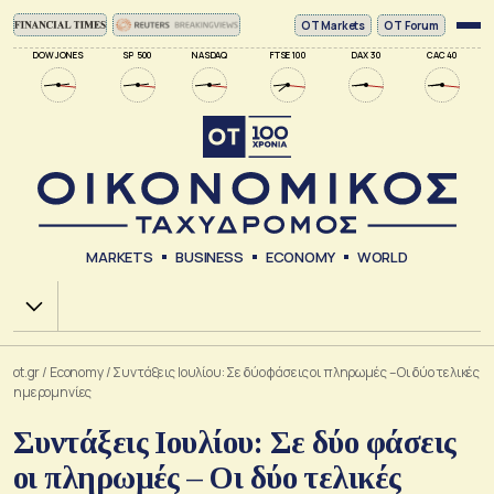
ΟΤ Markets
OT Forum
DOW JONES
SP 500
NASDAQ
FTSE 100
DAX 30
CAC 40
MARKETS
BUSINESS
ECONOMY
WORLD
Χ.Α.
ot.gr
/
Economy
/
Συντάξεις Ιουλίου: Σε δύο φάσεις οι πληρωμές – Οι δύο τελικές
ημερομηνίες
Συντάξεις Ιουλίου: Σε δύο φάσεις
οι πληρωμές – Οι δύο τελικές