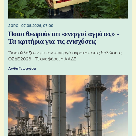
AGRO
07.08.2026, 07:00
Ποιοι θεωρούνται «ενεργοί αγρότες» -
Τα κριτήρια για τις ενισχύσεις
Όσα αλλάζουν με τον «ενεργό αγρότη» στις δηλώσεις
ΟΣΔΕ 2026 - Τι αναφέρει η ΑΑΔΕ
Ανθή Γεωργίου