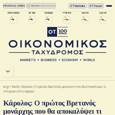
ΟΤ Markets
OT Forum
DOW JONES
SP 500
NASDAQ
FTSE 100
DAX 30
CAC 40
MARKETS
BUSINESS
ECONOMY
WORLD
Χ.Α.
ot.gr
/
World
/
Κάρολος: Ο πρώτος Βρετανός μονάρχης που θα αποκαλύψει τι
πληρώνει στην εφορία
Κάρολος: Ο πρώτος Βρετανός
μονάρχης που θα αποκαλύψει τι