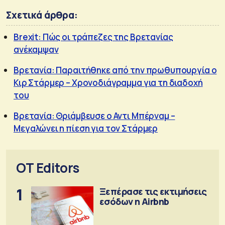
Σχετικά άρθρα:
Brexit: Πώς οι τράπεζες της Βρετανίας
ανέκαμψαν
Βρετανία: Παραιτήθηκε από την πρωθυπουργία ο
Κιρ Στάρμερ – Χρονοδιάγραμμα για τη διαδοχή
του
Βρετανία: Θριάμβευσε ο Αντι Μπέρναμ –
Μεγαλώνει η πίεση για τον Στάρμερ
OT Editors
1
Ξεπέρασε τις εκτιμήσεις
εσόδων η Airbnb