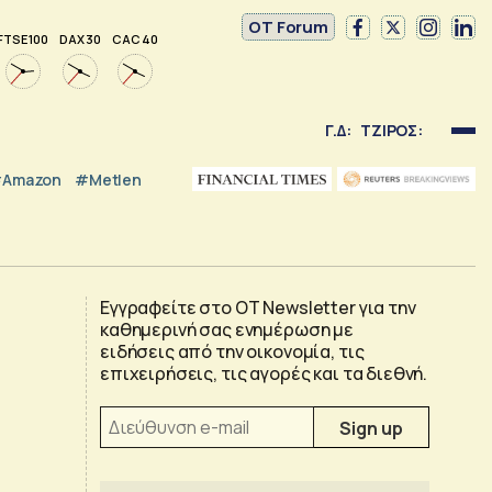
OT Forum
FTSE 100
DAX 30
CAC 40
Γ.Δ:
ΤΖΙΡΟΣ:
Amazon
#Metlen
Εγγραφείτε στο OT Newsletter για την
καθημερινή σας ενημέρωση με
ειδήσεις από την οικονομία, τις
επιχειρήσεις, τις αγορές και τα διεθνή.