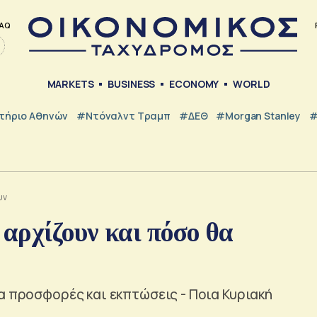
AQ
MARKETS
BUSINESS
ECONOMY
WORLD
τήριο Αθηνών
#Ντόναλντ Τραμπ
#ΔΕΘ
#Morgan Stanley
#
υν
 αρχίζουν και πόσο θα
α προσφορές και εκπτώσεις - Ποια Κυριακή