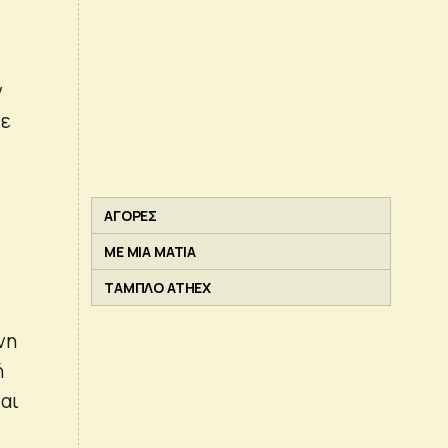
ν
Σε
ΑΓΟΡΕΣ
ΜΕ ΜΙΑ ΜΑΤΙΑ
ΤΑΜΠΛΟ ATHEX
νη
ή
αι