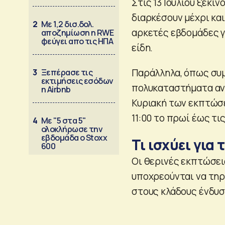
Στις 13 Ιουλίου ξεκιν
διαρκέσουν μέχρι και
2
Με 1,2 δισ.δολ.
αρκετές εβδομάδες γ
αποζημίωση η RWE
φεύγει απο τις ΗΠΑ
είδη.
Παράλληλα, όπως συμ
3
Ξεπέρασε τις
εκτιμήσεις εσόδων
πολυκαταστήματα αν
η Airbnb
Κυριακή των εκπτώσεω
11:00 το πρωί έως τις
4
Με "5 στα 5"
ολοκλήρωσε την
εβδομάδα ο Stoxx
Τι ισχύει για 
600
Οι θερινές εκπτώσει
υποχρεούνται να τηρο
στους κλάδους ένδυσ