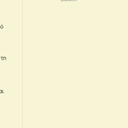
πό
 τη
αι