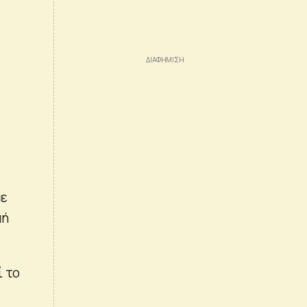
με
μή
ί το