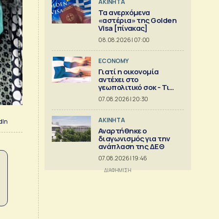
ΑΚΙΝΗΤΑ
Τα ανερχόμενα
«αστέρια» της Golden
Visa [πίνακας]
08.08.2026 | 07:00
ECONOMY
Γιατί η οικονομία
αντέχει στο
γεωπολιτικό σοκ - Τι
δείχνει ανάλυση της
07.08.2026 | 20:30
Eurobank [γραφήματα]
ΑΚΙΝΗΤΑ
dIn
Αναρτήθηκε ο
διαγωνισμός για την
ανάπλαση της ΔΕΘ
07.08.2026 | 19:46