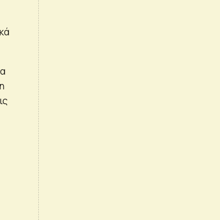
κά
τα
η
ις