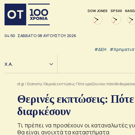
DOW JONES
SP 500
NASD
04:50
ΣΑΒΒΑΤΟ
08
ΑΥΓΟΥΣΤΟΥ
2026
#ΔΕΗ
#Χρηματισ
Χ.Α.
ot.gr
/
Economy
/
Θερινές εκπτώσεις: Πότε αρχίζουν και πόσο θα διαρκέσο
Θερινές εκπτώσεις: Πότε
διαρκέσουν
Τι πρέπει να προσέχουν οι καταναλωτές γι
θα είναι ανοιχτά τα καταστήματα