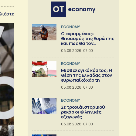
economy
λιάστε
ECONOMY
Ο «κρυμμένος»
θησαυρός της Ευρώπης
και πως θα τον
αξιοποιήσει [γράφημα]
08.08.2026 | 07:00
ECONOMY
Μισθολογικό κόστος: Η
θέση της Ελλάδας στον
ευρωπαϊκό χάρτη
08.08.2026 | 07:00
ECONOMY
Σε τροχιά ιστορικού
ρεκόρ οι ελληνικές
εξαγωγές
08.08.2026 | 07:00