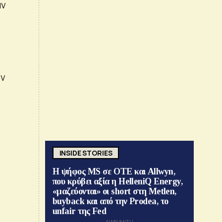
αν
ων
INSIDE STORIES
Η ψήφος MS σε ΟΤΕ και Allwyn,
που κρύβει αξία η HelleniQ Energy,
«μαζεύονται» οι short στη Metlen,
buyback και από την Prodea, το
unfair της Fed