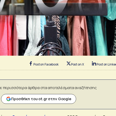
Post on Facebook
Post on X
Post on Linke
ε περισσότερα άρθρα στα αποτελέσματα αναζήτησης
Προσθήκη του ot.gr στην Google