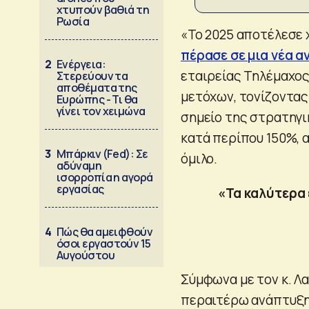
χτυπούν βαθιά τη
Ρωσία
«Το 2025 αποτέλεσε 
πέρασε σε μια νέα 
2
Ενέργεια:
εταιρείας Τηλέμαχος
Στερεύουν τα
αποθέματα της
μετόχων, τονίζοντας 
Ευρώπης - Τι θα
γίνει τον χειμώνα
σημείο της στρατηγι
κατά περίπου 150%, α
3
Μπάρκιν (Fed): Σε
όμιλο.
αδύναμη
ισορροπία η αγορά
εργασίας
«Τα καλύτερα 
4
Πώς θα αμειφθούν
όσοι εργαστούν 15
Αυγούστου
Σύμφωνα με τον κ. Λα
περαιτέρω ανάπτυξη