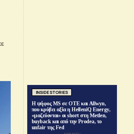
κε
INSIDE STORIES
Η ψήφος MS σε ΟΤΕ και Allwyn,
που κρύβει αξία η HelleniQ Energy,
«μαζεύονται» οι short στη Metlen,
buyback και από την Prodea, το
unfair της Fed