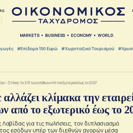
AQ
MARKETS
BUSINESS
ECONOMY
WORLD
γωγές
#Επίδομα 150 Ευρώ
#Χωροταξικό Τουρισμού
#Χρυσή
ίας – Στόχος τα 2/3 των εσόδων από το εξωτερικό έως το 2027
 αλλάζει κλίμακα την εταιρε
ων από το εξωτερικό έως το 2
ς Λαβίδας για τις πωλήσεις, τον διπλασιασμό
ατος εσόδων υπέρ των διεθνών αγορών μέσα