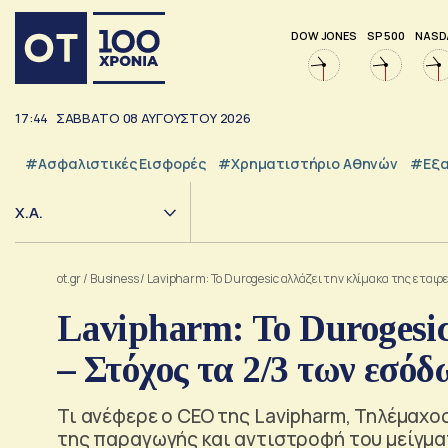
DOW JONES
SP 500
NASD
17:44
ΣΑΒΒΑΤΟ
08
ΑΥΓΟΥΣΤΟΥ
2026
#Ασφαλιστικές Εισφορές
#Χρηματιστήριο Αθηνών
#εξα
Χ.Α.
ot.gr
/
Business
/
Lavipharm: Το Durogesic αλλάζει την κλίμακα της εταιρε
Lavipharm: Το Durogesic
– Στόχος τα 2/3 των εσόδ
Τι ανέφερε ο CEO της Lavipharm, Τηλέμαχο
της παραγωγής και αντιστροφή του μείγμ