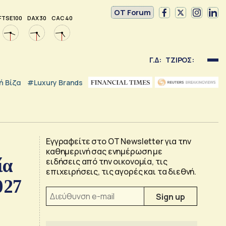
OT Forum
FTSE 100
DAX 30
CAC 40
Γ.Δ:
ΤΖΙΡΟΣ:
 Βίζα
#luxury Brands
Εγγραφείτε στο OT Newsletter για την
καθημερινή σας ενημέρωση με
ία
ειδήσεις από την οικονομία, τις
επιχειρήσεις, τις αγορές και τα διεθνή.
027