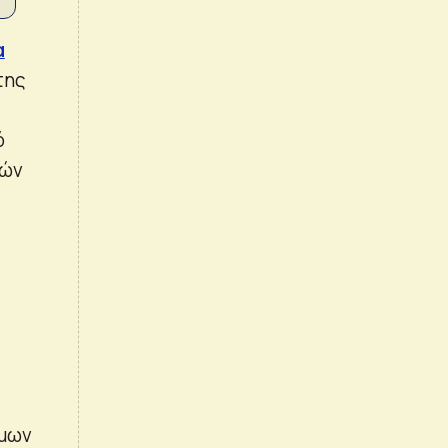
α
της
ό
ιών
ιμων