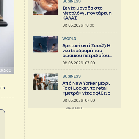
BUSINESS
Σε νέα μονάδα στο
Μεσολόγγι ποντάρει η
ΚΑΛΑΣ
08.08.2026 | 10:00
WORLD
Αρκτική αντί Σουέζ: Η
νέα διαδρομή του
ρωσικού πετρελαίου
[Γράφημα]
08.08.2026 | 07:00
αβίδας
BUSINESS
Από New Yorker μέχρι
Foot Locker, το retail
dIn
«μετρά» νέες αφίξεις
08.08.2026 | 07:00