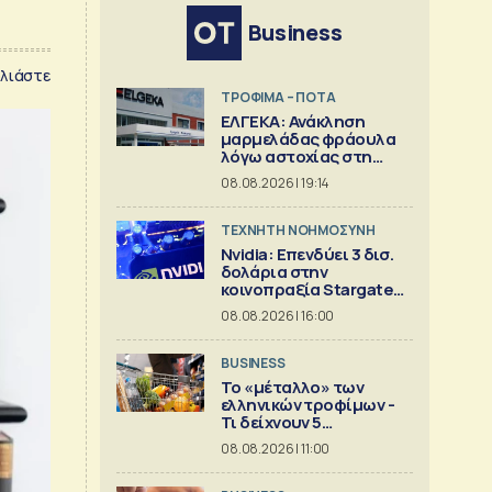
Business
λιάστε
ΤΡΟΦΙΜΑ – ΠΟΤΑ
ΕΛΓΕΚΑ: Ανάκληση
μαρμελάδας φράουλα
λόγω αστοχίας στη
γυάλινη συσκευασία
08.08.2026 | 19:14
TΕΧΝΗΤΗ ΝΟΗΜΟΣΥΝΗ
Nvidia: Επενδύει 3 δισ.
δολάρια στην
κοινοπραξία Stargate
για κέντρα δεδομένων
08.08.2026 | 16:00
BUSINESS
Το «μέταλλο» των
ελληνικών τροφίμων -
Τι δείχνουν 5
ισολογισμοί
08.08.2026 | 11:00