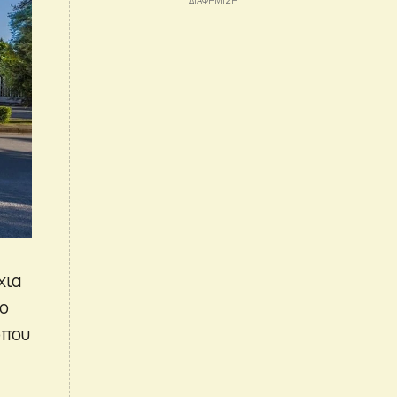
χια
το
όπου