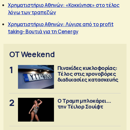
Χρηματιστήριο Αθηνών: «Κοκκίνησε» στο τέλος
λόγω των τραπεζών
Χρηματιστήριο Αθηνών: Λύγισε από το profit
taking- Βουτιά για τη Cenergy
OT Weekend
1
Πινακίδες κυκλοφορίας:
Τέλος στις χρονοβόρες
διαδικασίες κατασκευής
2
Ο Τραμπ μπλοκάρει...
την Τέιλορ Σουίφτ