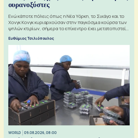
ουρανοξύστες
Ενώ κάποτε πόλεις όπως η Νέα Υόρκη, το Σικάγο και το
Χονγκ Κονγκ κυριαρχούσαν στην παγκόσμια κούρσα των
ψηλών κτιρίων, σήμερα το επίκεντρο έχει μετατοπιστεί
προς την Ασία
Ευθύμιος Τσιλιόπουλος
WORLD
09.08.2026, 08:00