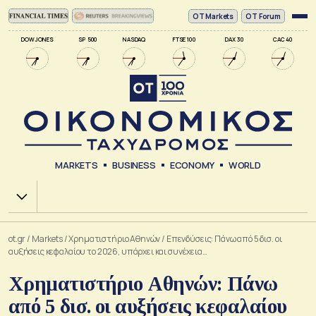
ΟΤ Markets
OT Forum
DOW JONES
SP 500
NASDAQ
FTSE 100
DAX 30
CAC 40
MARKETS
BUSINESS
ECONOMY
WORLD
Χ.Α.
ot.gr
/
Markets
/
Xρηματιστήριο Αθηνών
/
Επενδύσεις: Πάνω από 5 δισ. οι
αυξήσεις κεφαλαίου το 2026, υπάρχει και συνέχεια…
Χρηματιστήριο Αθηνών: Πάνω
από 5 δισ. οι αυξήσεις κεφαλαίου