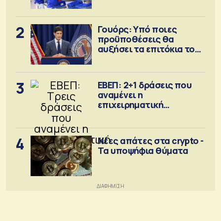
2
Γουόρς: Υπό ποιες
προϋποθέσεις θα
αυξήσει τα επιτόκια τον
Σεπτέμβριο
3
ΕΒΕΠ: 2+1 δράσεις που
αναμένει η
επιχειρηματική
κοινότητα
4
Νέες απάτες στα crypto -
Τα υποψήφια θύματα