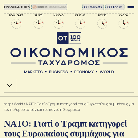
ΟΤ Markets
OT Forum
DOW JONES
SP 500
NASDAQ
FTSE 100
DAX 30
CAC 40
MARKETS
BUSINESS
ECONOMY
WORLD
Χ.Α.
ot.gr
/
World
/
NATO: Γιατί ο Τραμπ κατηγορεί τους Ευρωπαίους συμμάχους για
τον πόλεμο στο Ιράν και τι απαντά η Συμμαχία
NATO: Γιατί ο Τραμπ κατηγορεί
τους Ευρωπαίους συμμάχους για