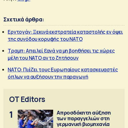
Σχετικά άρθρα:
Ερντογάν: Ξεκινά εκστρατεία καταστολής εν όψει
της συνόδου κορυφής του ΝΑΤΟ
Τραμπ: Απειλεί ξανά να μη βοηθήσει τις χώρες
μέλη του ΝΑΤΟ αν το ζητήσουν
NATO: Πιέζει τους Ευρωπαίους κατασκευαστές
όπλων να αυξήσουν την παραγωγή
OT Editors
1
Απροσδόκητη αύξηση
των παραγγελιών στη
γερμανική βιομηχανία