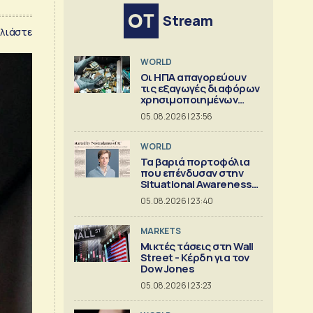
Stream
λιάστε
WORLD
Οι ΗΠΑ απαγορεύουν
τις εξαγωγές διαφόρων
χρησιμοποιημένων
κρίσιμων ορυκτών
05.08.2026 | 23:56
WORLD
Τα βαριά πορτοφόλια
που επένδυσαν στην
Situational Awareness
πριν καταρρεύσει
05.08.2026 | 23:40
MARKETS
Μικτές τάσεις στη Wall
Street - Κέρδη για τον
Dow Jones
05.08.2026 | 23:23