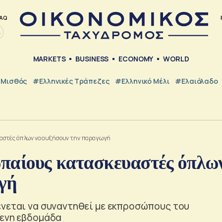
AQ
MARKETS
BUSINESS
ECONOMY
WORLD
Μισθός
#ελληνικές Τράπεζες
#Ελληνικό Μέλι
#Ελαιόλαδο
υαστές όπλων να αυξήσουν την παραγωγή
παίους κατασκευαστές όπλω
γή
ένεται να συναντηθεί με εκπροσώπους του
μενη εβδομάδα