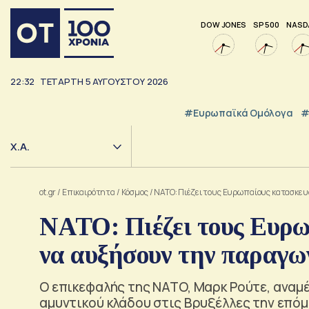
DOW JONES
SP 500
NASD
22:32
ΤΕΤΆΡΤΗ
5
ΑΥΓΟΎΣΤΟΥ
2026
#Ευρωπαϊκά Ομόλογα
#
Χ.Α.
ot.gr
/
Επικαιρότητα
/
Κόσμος
/
NATO: Πιέζει τους Ευρωπαίους κατασκε
NATO: Πιέζει τους Ευρω
να αυξήσουν την παραγω
Ο επικεφαλής της NATO, Μαρκ Ρούτε, αναμ
αμυντικού κλάδου στις Βρυξέλλες την επό