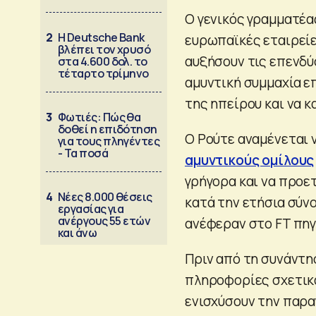
Ο γενικός γραμματέα
2
Η Deutsche Bank
ευρωπαϊκές εταιρείε
βλέπει τον χρυσό
αυξήσουν τις επενδύ
στα 4.600 δολ. το
τέταρτο τρίμηνο
αμυντική συμμαχία ε
της ηπείρου και να 
3
Φωτιές: Πώς θα
δοθεί η επιδότηση
Ο Ρούτε αναμένεται 
για τους πληγέντες
- Τα ποσά
αμυντικούς ομίλους
γρήγορα και να προε
4
Νέες 8.000 θέσεις
κατά την ετήσια σύν
εργασίας για
ανέργους 55 ετών
ανέφεραν στο FT πηγ
και άνω
Πριν από τη συνάντη
πληροφορίες σχετικά
ενισχύσουν την παρα