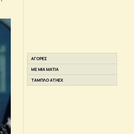
ΑΓΟΡΕΣ
ΜΕ ΜΙΑ ΜΑΤΙΑ
ΤΑΜΠΛΟ ATHEX