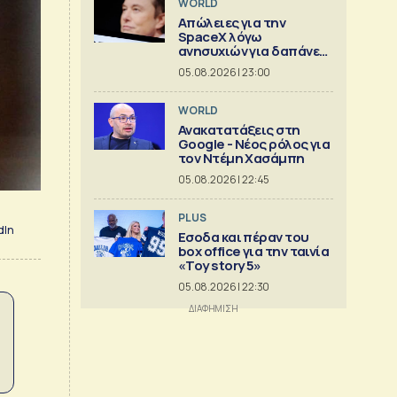
WORLD
Απώλειες για την
SpaceX λόγω
ανησυχιών για δαπάνες
ΑΙ
05.08.2026 | 23:00
WORLD
Ανακατατάξεις στη
Google - Νέος ρόλος για
τον Ντέμη Χασάμπη
05.08.2026 | 22:45
PLUS
dIn
Εσοδα και πέραν του
box office για την ταινία
«Toy story 5»
05.08.2026 | 22:30