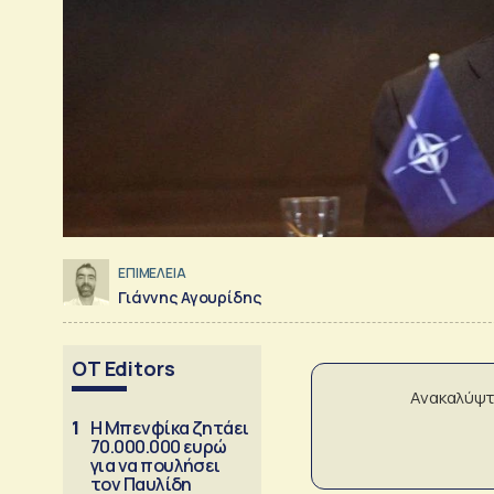
ΕΠΙΜΕΛΕΙΑ
Γιάννης Αγουρίδης
OT Editors
Ανακαλύψτ
1
Η Μπενφίκα ζητάει
70.000.000 ευρώ
για να πουλήσει
τον Παυλίδη