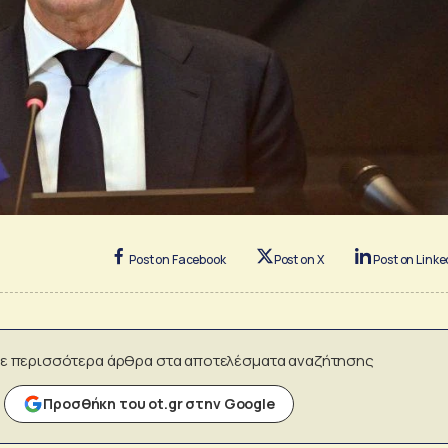
Post on Facebook
Post on X
Post on Linke
ε περισσότερα άρθρα στα αποτελέσματα αναζήτησης
Προσθήκη του ot.gr στην Google