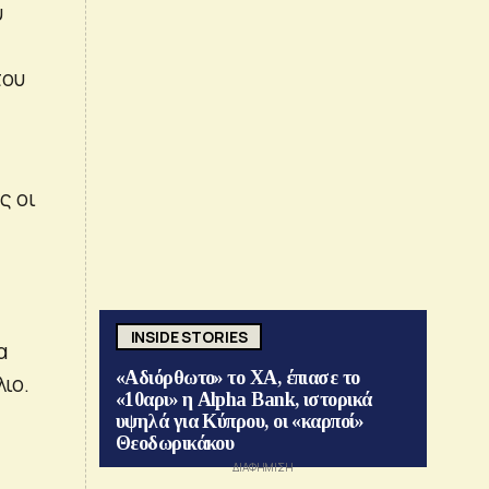
υ
του
ς οι
INSIDE STORIES
α
«Αδιόρθωτο» το ΧΑ, έπιασε το
ιο.
«10αρι» η Alpha Bank, ιστορικά
υψηλά για Κύπρου, οι «καρποί»
Θεοδωρικάκου