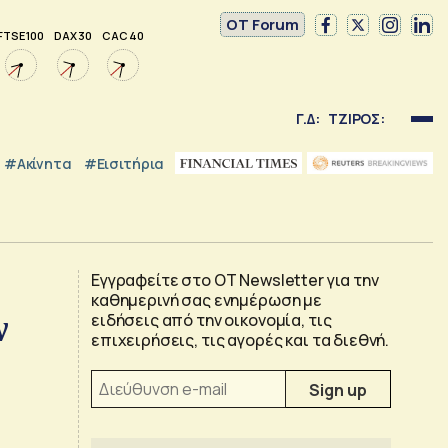
OT Forum
FTSE 100
DAX 30
CAC 40
Γ.Δ:
ΤΖΙΡΟΣ:
#Ακίνητα
#εισιτήρια
Εγγραφείτε στο OT Newsletter για την
καθημερινή σας ενημέρωση με
ν
ειδήσεις από την οικονομία, τις
επιχειρήσεις, τις αγορές και τα διεθνή.