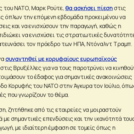
ς του ΝΑΤΟ, Μαρκ Ρούτε,
θα ασκήσει πίεση
στις
ς όπλων την επόμενη εβδομάδα προκειμένου να
σεις και να ενισχύσουν την παραγωγή, καθώς η
πιδιώκει να ενισχύσει τις στρατιωτικές δυνατότητ
κατευνάσει τον πρόεδρο των ΗΠΑ, Ντόναλντ Τραμπ.
να
συναντηθεί με κορυφαίους ευρωπαϊκούς
στις Βρυξέλλες για να τους παροτρύνει να κινηθού
τοιμάσουν το έδαφος για σημαντικές ανακοινώσεις
οδο Κορυφής του ΝΑΤΟ στην Άγκυρα τον Ιούλιο, όπω
ές που γνωρίζουν το θέμα.
ση, ζητήθηκε από τις εταιρείες να μοιραστούν
 με σημαντικές επενδύσεις και την ικανότητά του
γωγή, με ιδιαίτερη έμφαση σε τομείς όπως η