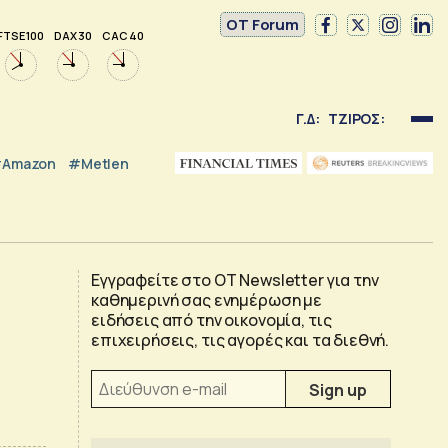
OT Forum
FTSE 100
DAX 30
CAC 40
Γ.Δ:
ΤΖΙΡΟΣ:
Amazon
#Metlen
Εγγραφείτε στο OT Newsletter για την
καθημερινή σας ενημέρωση με
ειδήσεις από την οικονομία, τις
επιχειρήσεις, τις αγορές και τα διεθνή.