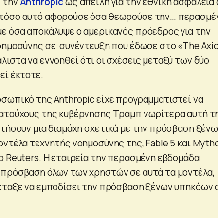
 την
Anthropic
ως απειλή για την εθνική ασφάλεια 
τόσο αυτό αφορούσε όσα θεωρούσε την… περασμέ
ε όσα αποκάλυψε ο αμερικανός πρόεδρος για την
οημοσύνης σε συνέντευξη που έδωσε στο «The Axi
λιστα να εννοηθεί ότι οι σχέσεις μεταξύ των δύο
εί έκτοτε.
σωπικό της Anthropic είχε προγραμματιστεί να
ματούχους της κυβέρνησης Τραμπ νωρίτερα αυτή τ
ητήσουν μια διαμάχη σχετικά με την πρόσβαση ξέν
ντέλα τεχνητής νοημοσύνης της, Fable 5 και Mytho
ο Reuters. Η εταιρεία την περασμένη εβδομάδα
πρόσβαση όλων των χρηστών σε αυτά τα μοντέλα,
έταξε να εμποδίσει την πρόσβαση ξένων υπηκόων 