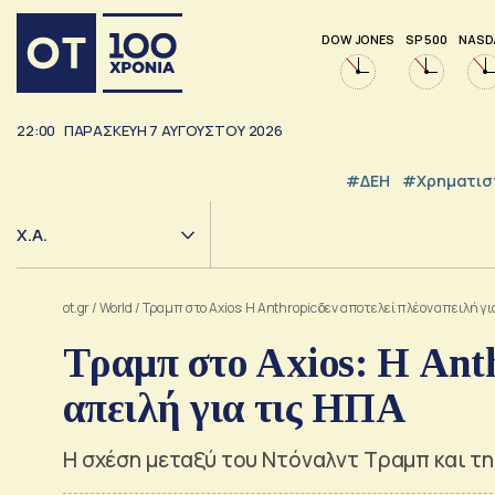
DOW JONES
SP 500
NASD
22:00
ΠΑΡΑΣΚΕΥΉ
7
ΑΥΓΟΎΣΤΟΥ
2026
#ΔΕΗ
#Χρηματισ
Χ.Α.
ot.gr
/
World
/
Τραμπ στο Axios: Η Anthropic δεν αποτελεί πλέον απειλή γι
Τραμπ στο Axios: Η Anth
απειλή για τις ΗΠΑ
Η σχέση μεταξύ του Ντόναλντ Τραμπ και τη