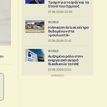
Τραμπ για το Ιράν και τα
Στενά του Ορμούζ
07.08.2026 | 22:00
WORLD
Η Amazon έχτισε κέντρο
δεδομένων στα
«μουλωχτά»
07.08.2026 | 21:45
WORLD
Αυξημένο ρόλο στην
dIn
ενεργειακή αγορά
διεκδικούν τα ΗΑΕ
07.08.2026 | 21:24