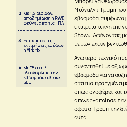
Μπορεί να θεωρούσε
Ντόναλντ Τραμπ, ωσ
2
Με 1,2 δισ.δολ.
εβδομάδα, σύμφωνα μ
αποζημίωση η RWE
φεύγει απο τις ΗΠΑ
εταιρεία τεχνητής ν
Show». Αφήνοντας μά
3
Ξεπέρασε τις
μερών έχουν βελτιωθ
εκτιμήσεις εσόδων
η Airbnb
Ανώτερο τεχνικό προ
συναντηθεί με αξιω
4
Με "5 στα 5"
ολοκλήρωσε την
εβδομάδα για να συζ
εβδομάδα ο Stoxx
600
στα πιο προηγμένα μο
όπως αναφέρει και τ
απενεργοποίησε την 
αφού ο Τραμπ την δι
αυτά.