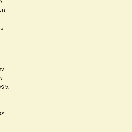
ο
νη
os
ην
ων
s 5,
σε