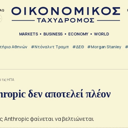
AQ
MARKETS
BUSINESS
ECONOMY
WORLD
τήριο Αθηνών
#Ντόναλντ Τραμπ
#ΔΕΘ
#Morgan Stanley
#
α τις ΗΠΑ
ropic δεν αποτελεί πλέον
ς Anthropic φαίνεται να βελτιώνεται