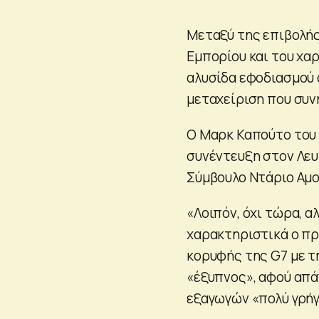
Μεταξύ της επιβολής
Εμπορίου και του χα
αλυσίδα εφοδιασμού 
μεταχείριση που συν
Ο Μαρκ Καπούτο του 
συνέντευξη στον Λευ
Σύμβουλο Ντάριο Αμον
«Λοιπόν, όχι τώρα, α
χαρακτηριστικά ο πρ
κορυφής της G7 με τ
«έξυπνος», αφού απά
εξαγωγών «πολύ γρήγ