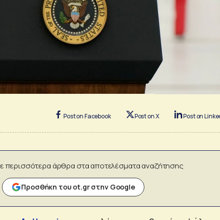
Post on Facebook
Post on X
Post on Linke
ε περισσότερα άρθρα στα αποτελέσματα αναζήτησης
Προσθήκη του ot.gr στην Google