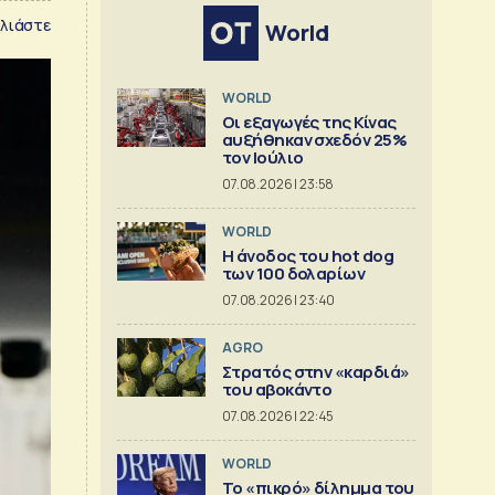
λιάστε
World
WORLD
Οι εξαγωγές της Κίνας
αυξήθηκαν σχεδόν 25%
τον Ιούλιο
07.08.2026 | 23:58
WORLD
Η άνοδος του hot dog
των 100 δολαρίων
07.08.2026 | 23:40
AGRO
Στρατός στην «καρδιά»
του αβοκάντο
07.08.2026 | 22:45
WORLD
Το «πικρό» δίλημμα του