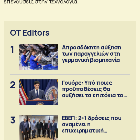
επενδύσεις στην τεχνολογία.
OT Editors
1
Απροσδόκητη αύξηση
των παραγγελιών στη
γερμανική βιομηχανία
2
Γουόρς: Υπό ποιες
προϋποθέσεις θα
αυξήσει τα επιτόκια τον
Σεπτέμβριο
3
ΕΒΕΠ: 2+1 δράσεις που
αναμένει η
επιχειρηματική
κοινότητα