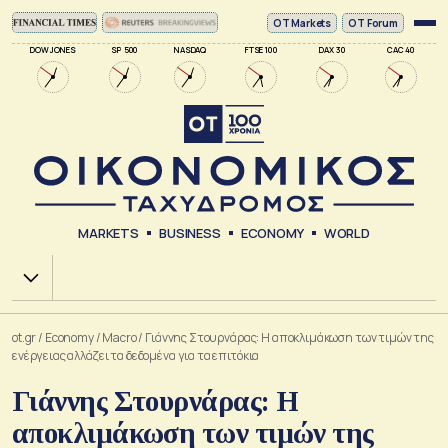
ΟΤ Markets
OT Forum
DOW JONES
SP 500
NASDAQ
FTSE 100
DAX 30
CAC 40
MARKETS
BUSINESS
ECONOMY
WORLD
Χ.Α.
ot.gr
/
Economy
/
Macro
/
Γιάννης Στουρνάρας: Η αποκλιμάκωση των τιμών της
ενέργειας αλλάζει τα δεδομένα για τα επιτόκια
Γιάννης Στουρνάρας: Η
αποκλιμάκωση των τιμών της