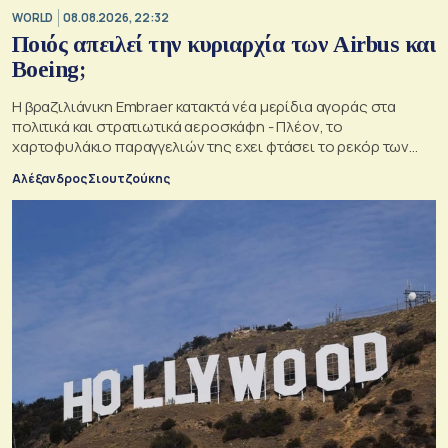
WORLD
08.08.2026, 22:32
Ποιός απειλεί την κυριαρχία των Airbus και
Boeing;
Η βραζιλιάνικη Embraer κατακτά νέα μερίδια αγοράς στα
πολιτικά και στρατιωτικά αεροσκάφη - Πλέον, το
χαρτοφυλάκιο παραγγελιών της εχει φτάσει το ρεκόρ των
34,5 δισ. δολαρίων
Αλέξανδρος Σιουτζούκης