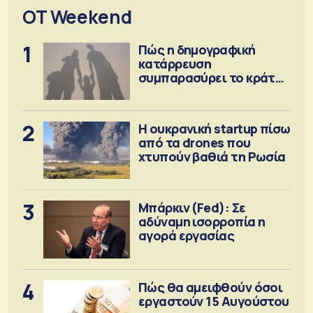
OT Weekend
1
Πώς η δημογραφική
κατάρρευση
συμπαρασύρει το κράτος
πρόνοιας
2
Η ουκρανική startup πίσω
από τα drones που
χτυπούν βαθιά τη Ρωσία
3
Μπάρκιν (Fed): Σε
αδύναμη ισορροπία η
αγορά εργασίας
4
Πώς θα αμειφθούν όσοι
εργαστούν 15 Αυγούστου