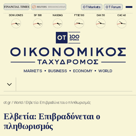
ΟΤ Markets
OT Forum
DOW JONES
SP 500
NASDAQ
FTSE 100
DAX 30
CAC 40
MARKETS
BUSINESS
ECONOMY
WORLD
Χ.Α.
ot.gr
/
World
/
Ελβετία: Επιβραδύνεται ο πληθωρισμός
Ελβετία: Επιβραδύνεται ο
πληθωρισμός