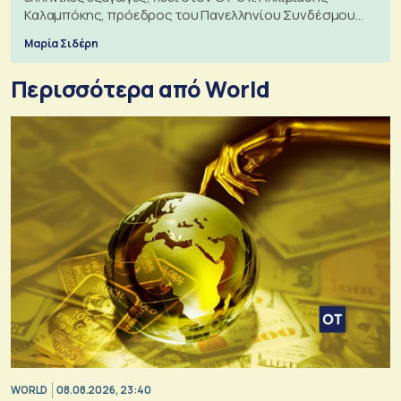
Καλαμπόκης, πρόεδρος του Πανελληνίου Συνδέσμου
Εξαγωγέων
Μαρία Σιδέρη
Περισσότερα από World
WORLD
08.08.2026, 23:40