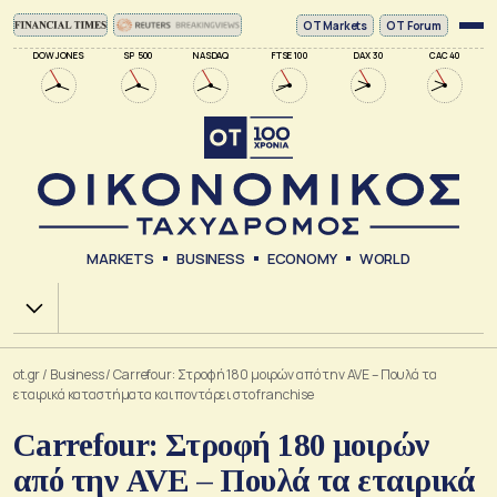
ΟΤ Markets
OT Forum
DOW JONES
SP 500
NASDAQ
FTSE 100
DAX 30
CAC 40
MARKETS
BUSINESS
ECONOMY
WORLD
Χ.Α.
ot.gr
/
Business
/
Carrefour: Στροφή 180 μοιρών από την AVE – Πουλά τα
εταιρικά καταστήματα και ποντάρει στο franchise
Carrefour: Στροφή 180 μοιρών
από την AVE – Πουλά τα εταιρικά