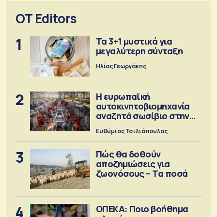
OT Editors
1
Τα 3+1 μυστικά για
μεγαλύτερη σύνταξη
Ηλίας Γεωργάκης
2
Η ευρωπαϊκή
αυτοκινητοβιομηχανία
αναζητά σωσίβιο στην
Κίνα
Ευθύμιος Τσιλιόπουλος
3
Πώς θα δοθούν
αποζημιώσεις για
ζωονόσους – Τα ποσά
4
ΟΠΕΚΑ: Ποιο βοήθημα