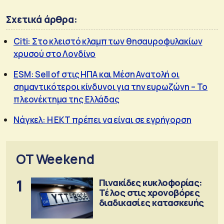
Σχετικά άρθρα:
Citi: Στο κλειστό κλαμπ των θησαυροφυλακίων
χρυσού στο Λονδίνο
ESM: Sell of στις ΗΠΑ και Μέση Ανατολή οι
σημαντικότεροι κίνδυνοι για την ευρωζώνη – Το
πλεονέκτημα της Ελλάδας
Νάγκελ: Η ΕΚΤ πρέπει να είναι σε εγρήγορση
OT Weekend
1
Πινακίδες κυκλοφορίας:
Τέλος στις χρονοβόρες
διαδικασίες κατασκευής