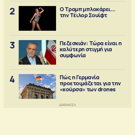
2
Ο Τραμπ μπλοκάρει...
την Τέιλορ Σουίφτ
3
Πεζεσκιάν: Τώρα είναι η
καλύτερη στιγμή για
συμφωνία
4
Πώς η Γερμανία
προετοιμάζεται για την
«κούρσα» των drones