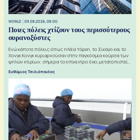
WORLD
09.08.2026, 08:00
Ποιες πόλεις χτίζουν τους περισσότερους
ουρανοξύστες
Ενώ κάποτε πόλεις όπως η Νέα Υόρκη, το Σικάγο και το
Χονγκ Κονγκ κυριαρχούσαν στην παγκόσμια κούρσα των
ψηλών κτιρίων, σήμερα το επίκεντρο έχει μετατοπιστεί
προς την Ασία
Ευθύμιος Τσιλιόπουλος