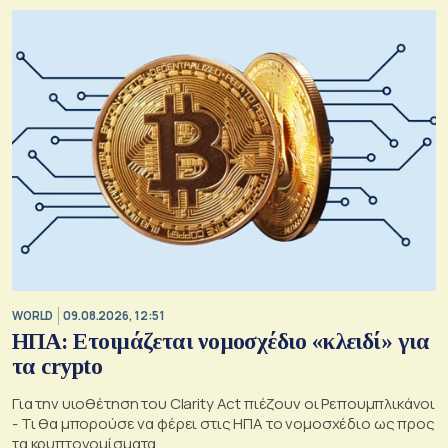
WORLD
09.08.2026, 12:51
ΗΠΑ: Ετοιμάζεται νομοσχέδιο «κλειδί» για
τα crypto
Για την υιοθέτηση του Clarity Act πιέζουν οι Ρεπουμπλικάνοι
- Τι θα μπορούσε να φέρει στις ΗΠΑ το νομοσχέδιο ως προς
τα κρυπτονομίσματα