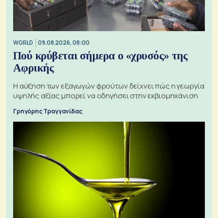
WORLD
09.08.2026, 08:00
Πού κρύβεται σήμερα ο «χρυσός» της
Αφρικής
Η αύξηση των εξαγωγών φρούτων δείχνει πώς η γεωργία
υψηλής αξίας μπορεί να οδηγήσει στην εκβιομηχάνιση
Γρηγόρης Τραγγανίδας