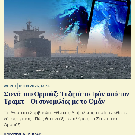
WORLD
09.08.2026, 13:36
Στενά του Ορμούζ: Τι ζητά το Ιράν από τον
Τραμπ – Οι συνομιλίες με το Ομάν
Το Ανώτατο Συμβούλιο Εθνικής Ασφάλειας του Ιράν έθεσε
νέους όρους - Πώς θα ανοίξουν πλήρως τα Στενά του
Ορμούζ
Παρασκευή Τσιβόλα