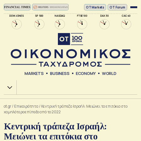
ΟΤ Markets
OT Forum
DOW JONES
SP 500
NASDAQ
FTSE 100
DAX 30
CAC 40
MARKETS
BUSINESS
ECONOMY
WORLD
Χ.Α.
ot.gr
/
Επικαιρότητα
/
Κεντρική τράπεζα Ισραήλ: Μειώνει τα επιτόκια στο
χαμηλότερο επίπεδο από το 2022
Κεντρική τράπεζα Ισραήλ:
Μειώνει τα επιτόκια στο