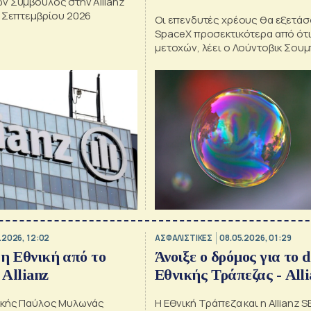
ν Σύμβουλος στην Allianz
η Σεπτεμβρίου 2026
Οι επενδυτές χρέους θα εξετάσ
SpaceX προσεκτικότερα από ότι
μετοχών, λέει ο Λούντοβικ Σου
Allianz
.2026, 12:02
ΑΣΦΑΛΙΣΤΙΚΕΣ
08.05.2026, 01:29
 η Εθνική από το
Άνοιξε ο δρόμος για το d
 Allianz
Εθνικής Τράπεζας - Alli
ικής Παύλος Μυλωνάς
Η Εθνική Τράπεζα και η Allianz S