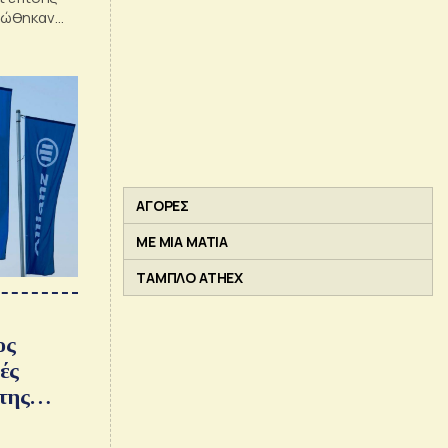
λτιώθηκαν
ΑΓΟΡΕΣ
ΜΕ ΜΙΑ ΜΑΤΙΑ
ΤΑΜΠΛΟ ATHEX
ος
ές
 της