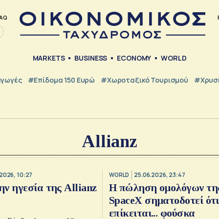
AQ
MARKETS
BUSINESS
ECONOMY
WORLD
γωγές
#Επίδομα 150 Ευρώ
#Χωροταξικό Τουρισμού
#Χρυσή
Allianz
2026, 10:27
WORLD
25.06.2026, 23:47
ν ηγεσία της Allianz
Η πώληση ομολόγων τη
SpaceX σηματοδοτεί ότι
επίκειται... φούσκα