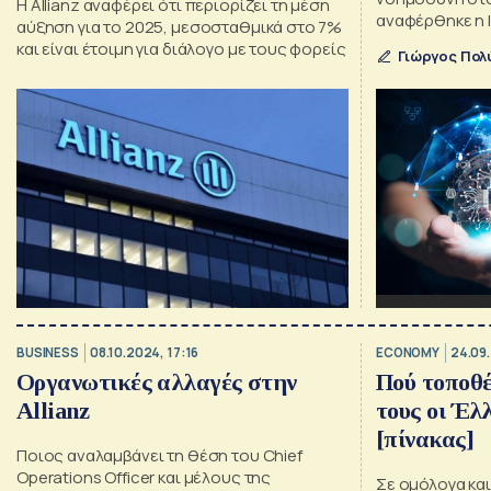
Η Allianz αναφέρει ότι περιορίζει τη μέση
αναφέρθηκε η Ι
αύξηση για το 2025, μεσοσταθμικά στο 7%
Strategy & Inte
και είναι έτοιμη για διάλογο με τους φορείς
Γιώργος Πολ
Ελλάδος στο πλ
Digital Transf
KPMG
BUSINESS
08.10.2024, 17:16
ECONOMY
24.09.
Οργανωτικές αλλαγές στην
Πού τοποθ
Allianz
τους οι Έλ
[πίνακας]
Ποιος αναλαμβάνει τη θέση του Chief
Operations Officer και μέλoυς της
Σε ομόλογα κα