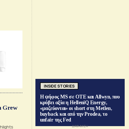
Εθνική
INSIDE STORIES
Η ψήφος MS σε ΟΤΕ και Allwyn, που
κρύβει αξία η HelleniQ Energy,
h Grew
«μαζεύονται» οι short στη Metlen,
buyback και από την Prodea, το
unfair της Fed
hlights