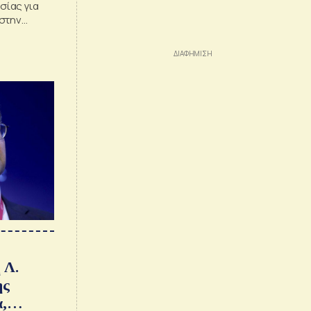
ίας για
στην
 Λ.
ης
,