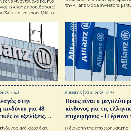
ες να γίνονται όλο και πιο
την Allianz Global Investors, βε
νοι, η Allianz προειδοποιεί
κατά 4,8%
ροβλέπεται να χάσει 1,1% του
25
2025, 11:43
BUSINESS
23.01.2025, 12:59
λλαγές στην
Ποιος είναι ο μεγαλύτερ
 κινδύνου για 48
κίνδυνος για τις ελληνικ
ικές οι εξελίξεις
επιχειρήσεις - Η έρευνα
δα
Allianz
κίνδυνος ανά χώρα έχει
Η διακοπή της επιχειρηματικής