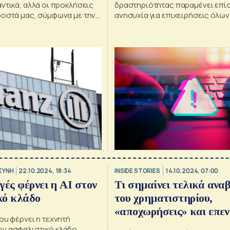
ντικά, αλλά οι προκλήσεις
δραστηριότητας παραμένει επίσ
ροστά μας, σύμφωνα με την
ανησυχία για επιχειρήσεις όλων
μεγεθών σύμφωνα με το Αllianz 
Barometer 2025
ΣΥΝΗ
22.10.2024, 18:34
INSIDE STORIES
14.10.2024, 07:00
γές φέρνει η AI στον
Τι σημαίνει τελικά ανα
κό κλάδο
του χρηματιστηρίου,
«αποχωρήσεις» και επεν
ου φέρνει η τεχνητή
στην Allianz, για ποιο
ν ασφαλιστικό κλάδο