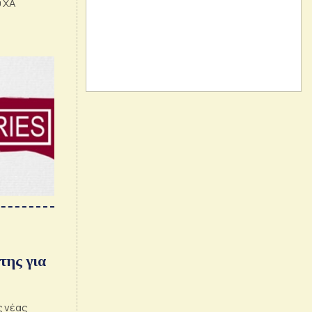
 ΧΑ
ι λείπει
ίρι του
της για
ς νέας