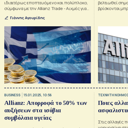
ιδιαιτέρως εποπτευόμενο και πολύπλοκο,
βελτιωθεί σημα
σύμφωνα με την Allianz Trade - Αιχμές για
βρίσκονται μπ
τη...βραδυκίνητη δικαιοσύνη
Allianz Trade
Γιάννης Αγουρίδης
BUSINESS
15.01.2025, 10:56
TΕΧΝΗΤΗ ΝΟΗΜΟ
Allianz: Απορροφά το 50% των
Ποιες αλλα
αυξήσεων στα ισόβια
ασφαλιστι
συμβόλαια υγείας
Στις αλλαγές π
νοημοσύνη στο