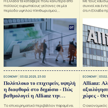
Η Ελλάδα τα κατάφερε πολύ καλύτερα από
Με τους καύσων
πολλούς ευρωπαίους γείτονες σε μία
συχνοί και έντο
περίοδο υψηλού πληθωρισμού,
ότι η Ελλάδα π
διαπιστώνουν οι συντάκτες της έρευνας
ΑΕΠ της το 20
της Allianz
ECONOMY
03.02.2025, 23:00
ECONOMY
03.02.
Πολύπλοκο το επιχειρείν, υψηλή
Allianz: Α
η διαφθορά στο δημόσιο - Πώς
αξιολόγηση
βαθμολογεί η Allianz την
χώρες - Θετ
Ελλάδα
στην Ελλά
Το επιχειρηματικό περιβάλλον παραμένει
O oικονομικός 