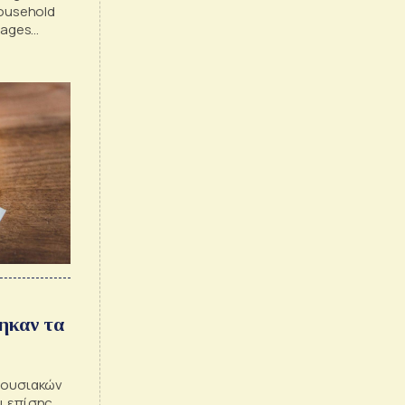
household
rages
ηκαν τα
ριουσιακών
ι επίσης