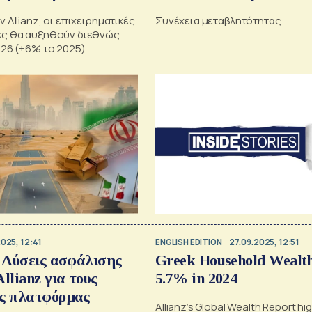
αυξημένα τα calls στην
 Allianz, οι επιχειρηματικές
Συνέχεια μεταβλητότητας
κρουαζιέρα, σιγή στην 
ες θα αυξηθούν διεθνώς
026 (+6% το 2025)
2025, 12:41
ENGLISH EDITION
27.09.2025, 12:51
: Λύσεις ασφάλισης
Greek Household Wealt
llianz για τους
5.7% in 2024
ης πλατφόρμας
Allianz’s Global Wealth Report hig