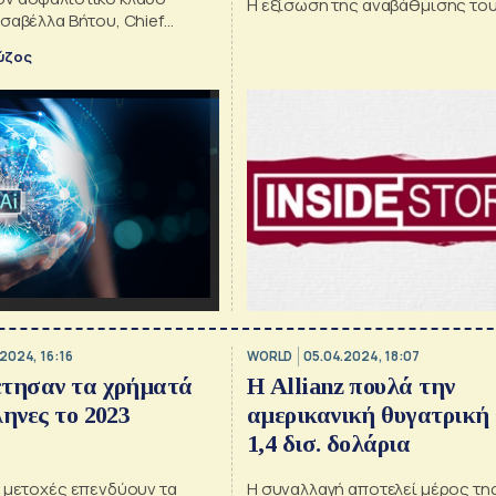
Η εξίσωση της αναβάθμισης του
φωτοβολταϊκό ερίζουν, τ
σαβέλλα Βήτου, Chief
gration Officer της Allianz
από την Avramar, το χατ
ύζος
αίσιο του συνεδρίου ΑΙ &
Χατζηδάκη
ormation Conference της
2024, 16:16
WORLD
05.04.2024, 18:07
έτησαν τα χρήματά
Η Allianz πουλά την
ληνες το 2023
αμερικανική θυγατρική 
1,4 δισ. δολάρια
ι μετοχές επενδύουν τα
Η συναλλαγή αποτελεί μέρος τη