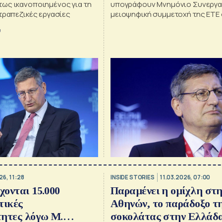
ως ικανοποιημένος για τη
υπογράφουν Μνημόνιο Συνεργασ
τραπεζικές εργασίες
μειοψηφική συμμετοχή της ΕΤΕ 
Allianz Ευρωπαϊκή Πίστη
υ
26, 11:28
INSIDE STORIES
11.03.2026, 07:00
χονται 15.000
Παραμένει η ομίχλη στη
τικές
Αθηνών, το παράδοξο τ
τητες λόγω Μ.
σοκολάτας στην Ελλάδα