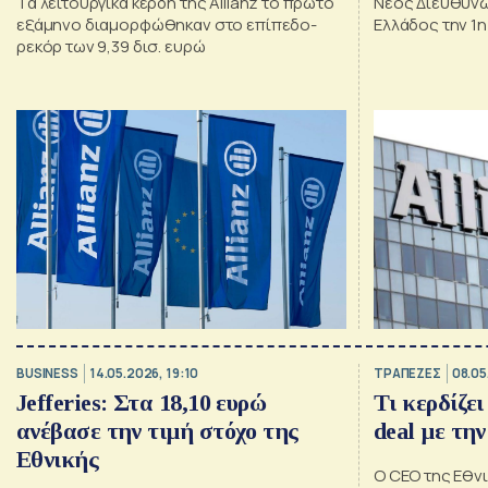
Τα λειτουργικά κέρδη της Allianz το πρώτο
Νέος Διευθύνω
εξάμηνο διαμορφώθηκαν στο επίπεδο-
Ελλάδος την 1
ρεκόρ των 9,39 δισ. ευρώ
BUSINESS
14.05.2026, 19:10
ΤΡΑΠΕΖΕΣ
08.05
Jefferies: Στα 18,10 ευρώ
Τι κερδίζει
ανέβασε την τιμή στόχο της
deal με την
Εθνικής
Ο CEO της Εθν