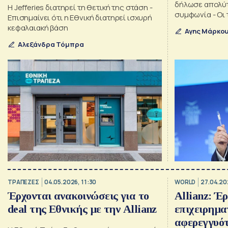
δήλωσε απολύτ
Η Jefferies διατηρεί τη θετική της στάση -
συμφωνία - Οι 
Επισημαίνει ότι η Εθνική διατηρεί ισχυρή
κεφαλαιακή βάση
Αγης Μάρκο
Αλεξάνδρα Τόμπρα
ΤΡΑΠΕΖΕΣ
04.05.2026, 11:30
WORLD
27.04.20
Έρχονται ανακοινώσεις για το
Allianz: Έρ
deal της Εθνικής με την Allianz
επιχειρημα
αφερεγγυό