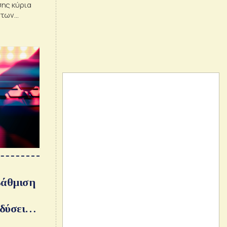
ης κύρια
 των
Risk
βάθμιση
δύσεις