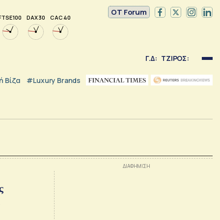
OT Forum
FTSE 100
DAX 30
CAC 40
Γ.Δ:
ΤΖΙΡΟΣ:
 Βίζα
#luxury Brands
ς