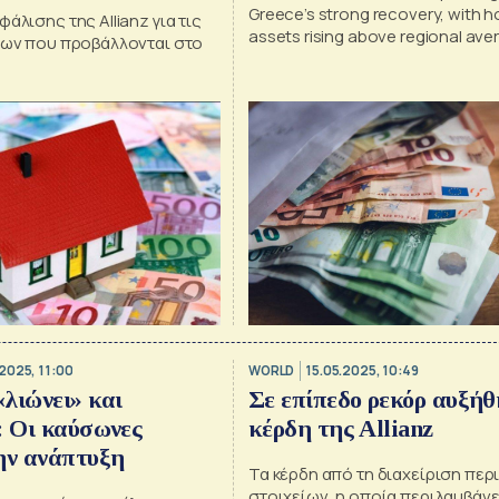
Greece’s strong recovery, with 
άλισης της Allianz για τις
assets rising above regional ave
ήτων που προβάλλονται στο
despite inflationary pressures
2025, 11:00
WORLD
15.05.2025, 10:49
λιώνει» και
Σε επίπεδο ρεκόρ αυξήθ
: Οι καύσωνες
κέρδη της Allianz
ην ανάπτυξη
Τα κέρδη από τη διαχείριση πε
στοιχείων, η οποία περιλαμβάνε