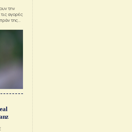
ουν την
 τις αγορές
μπράν της
eal
anz
E