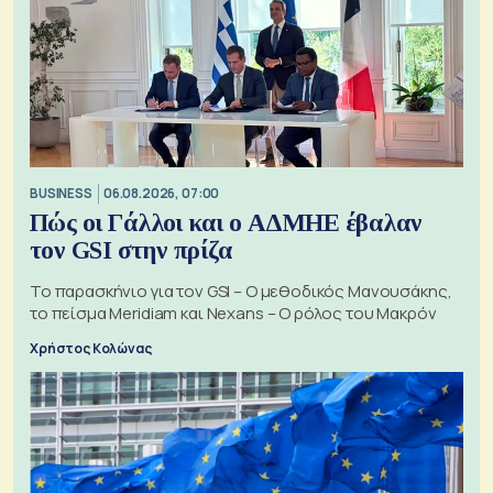
BUSINESS
06.08.2026, 07:00
Πώς οι Γάλλοι και ο ΑΔΜΗΕ έβαλαν
τον GSI στην πρίζα
Το παρασκήνιο για τον GSI – Ο μεθοδικός Μανουσάκης,
το πείσμα Meridiam και Nexans – Ο ρόλος του Μακρόν
Χρήστος Κολώνας