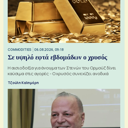
COMMODITIES
06.08.2026, 09:18
Σε υψηλό εφτά εβδομάδων ο χρυσός
Η αισιοδοξία για άνοιγμα των Στενών του Ορμούζ δίνει
καύσιμα στις αγορές - Ο χρυσός συνεχίζει ανοδικά
Τζούλη Καλημέρη