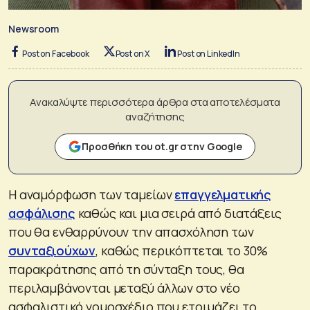
Newsroom
Post on Facebook
Post on X
Post on LinkedIn
Ανακαλύψτε περισσότερα άρθρα στα αποτελέσματα
αναζήτησης
Προσθήκη του ot.gr στην Google
Η αναμόρφωση των ταμείων
επαγγελματικής
ασφάλισης
καθώς και μια σειρά από διατάξεις
που θα ενθαρρύνουν την απασχόληση των
συνταξιούχων
, καθώς περικόπτεται το 30%
παρακράτησης από τη σύνταξη τους, θα
περιλαμβάνονται μεταξύ άλλων στο νέο
ασφαλιστικό νομοσχέδιο που ετοιμάζει το