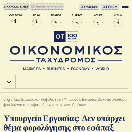
ΟΤ Markets
OT Forum
DOW JONES
SP 500
NASDAQ
FTSE 100
DAX 30
CAC 40
MARKETS
BUSINESS
ECONOMY
WORLD
Χ.Α.
ot.gr
/
Tax
/
Εργασιακά – Ασφαλιστικά
/
Υπουργείο Εργασίας: Δεν υπάρχει θέμα
φορολόγησης στο εφάπαξ των κοινών συνταξιούχων
Υπουργείο Εργασίας: Δεν υπάρχει
θέμα φορολόγησης στο εφάπαξ