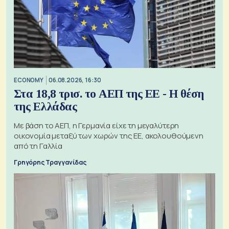
ECONOMY
06.08.2026, 16:30
Στα 18,8 τρισ. το ΑΕΠ της ΕΕ - Η θέση
της Ελλάδας
Με βάση το ΑΕΠ, η Γερμανία είχε τη μεγαλύτερη
οικονομία μεταξύ των χωρών της ΕΕ, ακολουθούμενη
από τη Γαλλία
Γρηγόρης Τραγγανίδας