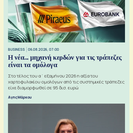
BUSINESS
06.08.2026, 07:00
Η νέα... μηχανή κερδών για τις τράπεζες
είναι τα ομόλογα
Στο τέλος του α΄ εξαμήνου 2026 η αξία του
χαρτοφυλακίου ομολόγων από τις συστημικές τράπεζες
είχε διαμορφωθεί σε 95 δισ. ευρώ
Αγης Μάρκου