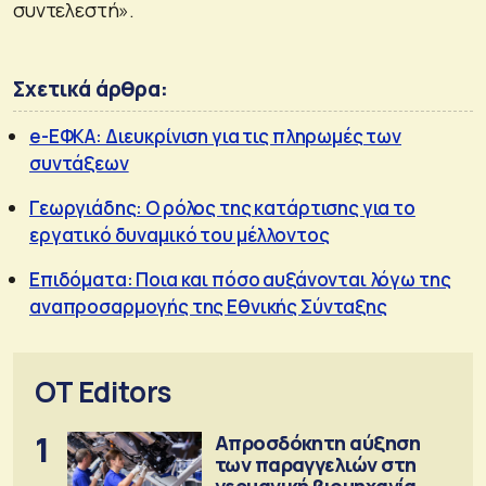
συντελεστή».
Σχετικά άρθρα:
e-ΕΦΚΑ: Διευκρίνιση για τις πληρωμές των
συντάξεων
Γεωργιάδης: Ο ρόλος της κατάρτισης για το
εργατικό δυναμικό του μέλλοντος
Επιδόματα: Ποια και πόσο αυξάνονται λόγω της
αναπροσαρμογής της Εθνικής Σύνταξης
OT Editors
1
Απροσδόκητη αύξηση
των παραγγελιών στη
γερμανική βιομηχανία