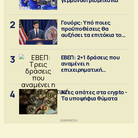
2
Γουόρς: Υπό ποιες
προϋποθέσεις θα
αυξήσει τα επιτόκια τον
Σεπτέμβριο
3
ΕΒΕΠ: 2+1 δράσεις που
αναμένει η
επιχειρηματική
κοινότητα
4
Νέες απάτες στα crypto -
Τα υποψήφια θύματα