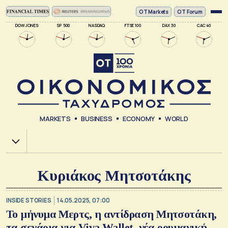
ΟΤ Markets
OT Forum
DOW JONES
SP 500
NASDAQ
FTSE 100
DAX 30
CAC 40
MARKETS
BUSINESS
ECONOMY
WORLD
Χ.Α.
Κυριάκος Μητσοτάκης
INSIDE STORIES
14.05.2025, 07:00
Το μήνυμα Μερτς, η αντίδραση Μητσοτάκη,
τα σενάρια για Viva Wallet, νέα ρουμανική