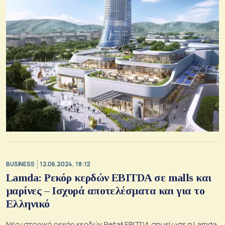
BUSINESS
12.06.2024, 18:12
Lamda: Ρεκόρ κερδών EBITDA σε malls και
μαρίνες – Ισχυρά αποτελέσματα και για το
Ελληνικό
Nέο ιστορικό ρεκόρ κερδών Retail EBITDA σημείωσε η Lamda