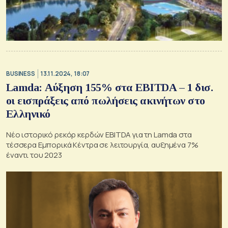
BUSINESS
13.11.2024, 18:07
Lamda: Αύξηση 155% στα EBITDA – 1 δισ.
οι εισπράξεις από πωλήσεις ακινήτων στο
Ελληνικό
Νέο ιστορικό ρεκόρ κερδών EBITDA για τη Lamda στα
τέσσερα Εμπορικά Κέντρα σε λειτουργία, αυξημένα 7%
έναντι του 2023