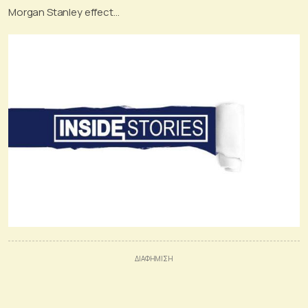
«σύμμαχος» του Πιτσιλή, ανεβάζει ρυθμούς η
Morgan Stanley effect…
Dimand, το βιβλίο του Αθανασίου