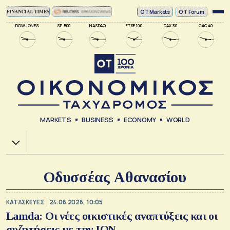
ΟΤ Markets
OT Forum
DOW JONES
SP 500
NASDAQ
FTSE 100
DAX 30
CAC 40
MARKETS
BUSINESS
ECONOMY
WORLD
Χ.Α.
Οδυσσέας Αθανασίου
ΚΑΤΑΣΚΕΥΕΣ
24.06.2026, 10:05
Lamda: Οι νέες οικιστικές αναπτύξεις και οι
συζητήσεις με την ION