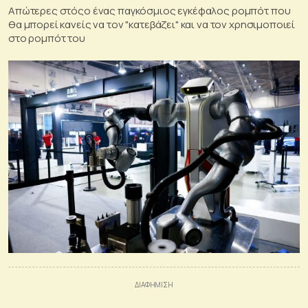
Απώτερες στόςο ένας παγκόσμιος εγκέφαλος ρομπότ που
θα μπορεί κανείς να τον "κατεβάζει" και να τον χρησιμοποιεί
στο ρομπότ του