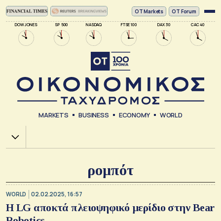
ΟΤ Markets
OT Forum
DOW JONES
SP 500
NASDAQ
FTSE 100
DAX 30
CAC 40
MARKETS
BUSINESS
ECONOMY
WORLD
Χ.Α.
ρομπότ
WORLD
02.02.2025, 16:57
H LG αποκτά πλειοψηφικό μερίδιο στην Bear
Robotics