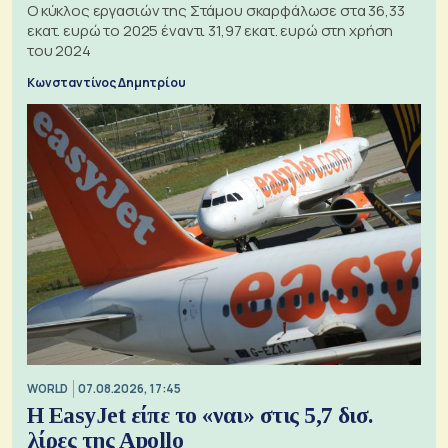
Ο κύκλος εργασιών της Στάμου σκαρφάλωσε στα 36,33
εκατ. ευρώ το 2025 έναντι 31,97 εκατ. ευρώ στη χρήση
του 2024
Κωνσταντίνος Δημητρίου
WORLD
07.08.2026, 17:45
Η EasyJet είπε το «ναι» στις 5,7 δισ.
λίρες της Apollo