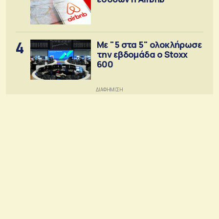
4
Με "5 στα 5" ολοκλήρωσε
την εβδομάδα ο Stoxx
600