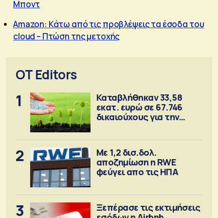
Μποντ
Amazon: Κάτω από τις προβλέψεις τα έσοδα του
cloud – Πτώση της μετοχής
OT Editors
1
Καταβλήθηκαν 33,58
εκατ. ευρώ σε 67.746
δικαιούχους για την
αγορά λιπασμάτων
2
Με 1,2 δισ.δολ.
αποζημίωση η RWE
φεύγει απο τις ΗΠΑ
3
Ξεπέρασε τις εκτιμήσεις
εσόδων η Airbnb