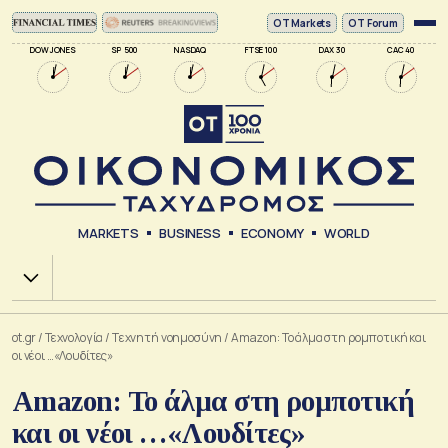
ΟΤ Markets
OT Forum
DOW JONES
SP 500
NASDAQ
FTSE 100
DAX 30
CAC 40
MARKETS
BUSINESS
ECONOMY
WORLD
Χ.Α.
ot.gr
/
Τεχνολογία
/
Tεχνητή νοημοσύνη
/
Amazon: Το άλμα στη ρομποτική και
οι νέοι …«Λουδίτες»
Amazon: Το άλμα στη ρομποτική
και οι νέοι …«Λουδίτες»