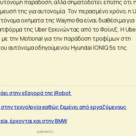
αυτόνομη παράδοση, αλλά σηματοδοτεί επίσης ότι 
μευσή της για αυτονομία. Τον περασμένο χρόνο, η 
υτόνομα οχήματα της Waymo θα είναι διαθέσιμα για
τφόρμα της Uber ξεκινώντας από το Φοίνιξ. Η Ube
 με την Motional για την παράδοση τροφίμων στη
ου αυτόνομα οδηγούμενου Hyundai IONIQ 5s της
άει στην εξαγορά της iRobot
 στην τεχνολογία καθώς ξεμένει από εργαζόμενους
sla, έρχονται και στην BMW