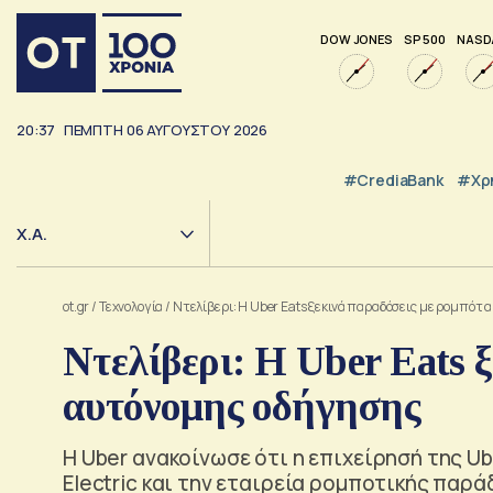
DOW JONES
SP 500
NASD
20:37
ΠΕΜΠΤΗ
06
ΑΥΓΟΥΣΤΟΥ
2026
#CrediaBank
#Χρ
Χ.Α.
ot.gr
/
Τεχνολογία
/
Ντελίβερι: Η Uber Eats ξεκινά παραδόσεις με ρομπότ
Ντελίβερι: Η Uber Eats 
αυτόνομης οδήγησης
Η Uber ανακοίνωσε ότι η επιχείρησή της Ub
Electric και την εταιρεία ρομποτικής παρά