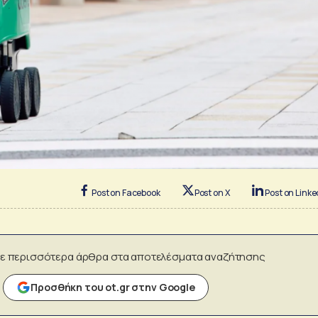
Post on Facebook
Post on X
Post on Linke
ε περισσότερα άρθρα στα αποτελέσματα αναζήτησης
Προσθήκη του ot.gr στην Google