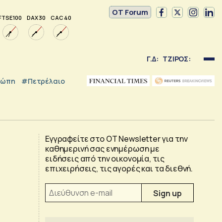
OT Forum
FTSE 100
DAX 30
CAC 40
Γ.Δ:
ΤΖΙΡΟΣ:
ρώπη
#Πετρέλαιο
Εγγραφείτε στο OT Newsletter για την
καθημερινή σας ενημέρωση με
ειδήσεις από την οικονομία, τις
επιχειρήσεις, τις αγορές και τα διεθνή.