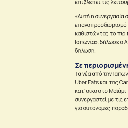
επιβλέπει τις λειτου
«Αυτή η συνεργασία 
επαναπροσδιορισμό 
καθιστώντας το πιο 
Ιαπωνία», δήλωσε ο An
δήλωση.
Σε περιορισμέν
Τα νέα από την Ιαπω
Uber Eats και της C
κατ’ οίκο στο Μαϊάμι
συνεργαστεί με τις ε
για αυτόνομες παραδ