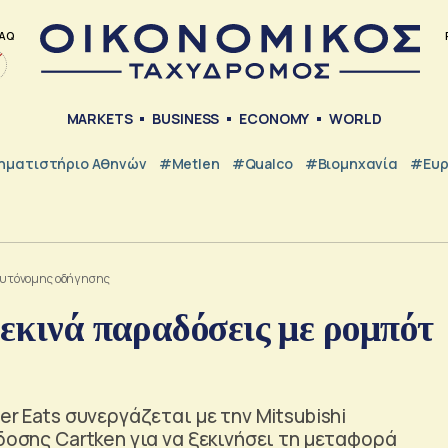
AQ
MARKETS
BUSINESS
ECONOMY
WORLD
ηματιστήριο Αθηνών
#metlen
#Qualco
#Βιομηχανία
#Ευ
 αυτόνομης οδήγησης
ξεκινά παραδόσεις με ρομπότ
er Eats συνεργάζεται με την Mitsubishi
δοσης Cartken για να ξεκινήσει τη μεταφορά