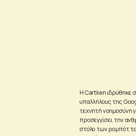
Η Cartken ιδρύθηκε 
υπαλλήλους της Goog
τεχνητή νοημοσύνη γι
προσεγγίσει την ανθ
στόλο των ρομπότ τα