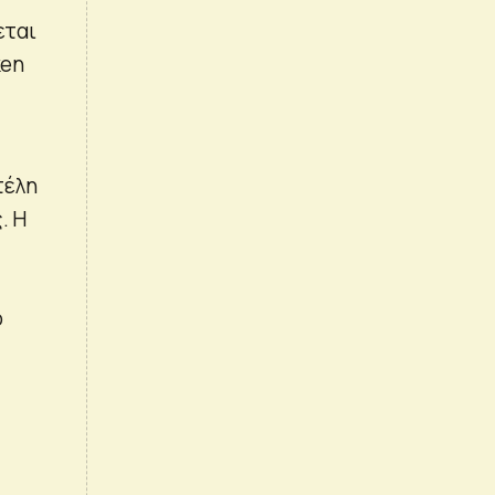
εται
ken
τέλη
. Η
ο