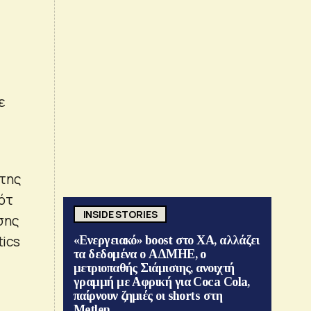
ε
 της
ότ
INSIDE STORIES
ίσης
tics
«Ενεργειακό» boost στο ΧΑ, αλλάζει
τα δεδομένα ο ΑΔΜΗΕ, ο
μετριοπαθής Σιάμισιης, ανοιχτή
γραμμή με Αφρική για Coca Cola,
παίρνουν ζημιές οι shorts στη
Metlen