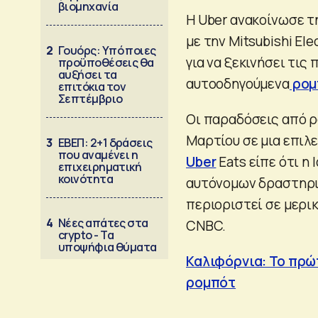
βιομηχανία
Η Uber ανακοίνωσε τη
με την Mitsubishi El
2
Γουόρς: Υπό ποιες
για να ξεκινήσει τι
προϋποθέσεις θα
αυξήσει τα
αυτοοδηγούμενα
ρομ
επιτόκια τον
Σεπτέμβριο
Οι παραδόσεις από ρο
Μαρτίου σε μια επιλε
3
ΕΒΕΠ: 2+1 δράσεις
που αναμένει η
Uber
Eats είπε ότι η
επιχειρηματική
κοινότητα
αυτόνομων δραστηριο
περιοριστεί σε μερι
4
Νέες απάτες στα
CNBC.
crypto - Τα
υποψήφια θύματα
Καλιφόρνια: Το πρώ
ρομπότ