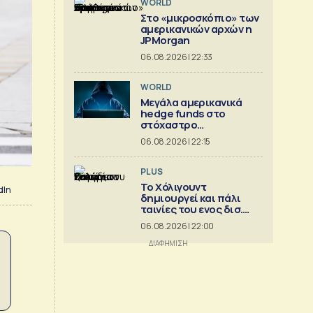
WORLD
Στο «μικροσκόπιο» των
αμερικανικών αρχών η
JPMorgan
06.08.2026 | 22:33
WORLD
Μεγάλα αμερικανικά
hedge funds στο
στόχαστρο
κυβερνοεπιθέσεων
06.08.2026 | 22:15
PLUS
Το Χόλιγουντ
dIn
δημιουργεί και πάλι
ταινίες του ενος δισ.
δολ.
06.08.2026 | 22:00