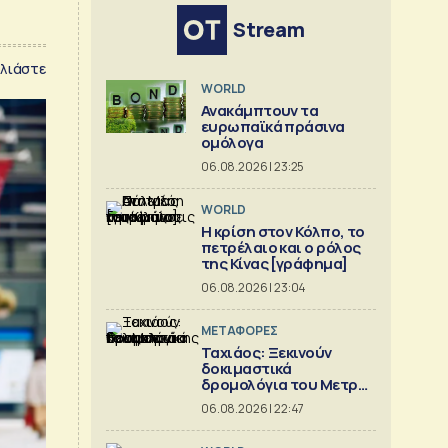
Stream
λιάστε
WORLD
Ανακάμπτουν τα
ευρωπαϊκά πράσινα
ομόλογα
06.08.2026 | 23:25
WORLD
Η κρίση στoν Κόλπο, το
πετρέλαιο και ο ρόλος
της Κίνας [γράφημα]
06.08.2026 | 23:04
ΜΕΤΑΦΟΡΕΣ
Ταχιάος: Ξεκινούν
δοκιμαστικά
δρομολόγια του Μετρό
Θεσσαλονίκης προς
06.08.2026 | 22:47
Καλαμαριά