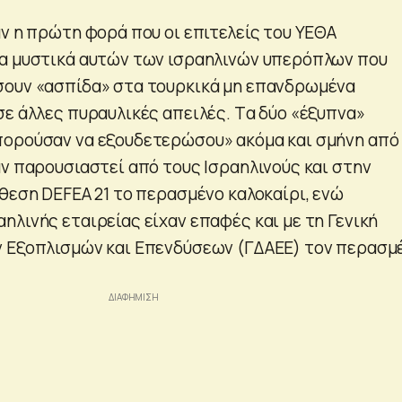
αν η πρώτη φορά που οι επιτελείς του ΥΕΘΑ
τα μυστικά αυτών των ισραηλινών υπερόπλων που
σουν «ασπίδα» στα τουρκικά μη επανδρωμένα
σε άλλες πυραυλικές απειλές. Tα δύο «έξυπνα»
πορούσαν να εξουδετερώσου» ακόμα και σμήνη από
αν παρουσιαστεί από τους Ισραηλινούς και στην
κθεση DEFEA 21 το περασμένο καλοκαίρι, ενώ
ηλινής εταιρείας είχαν επαφές και με τη Γενική
ν Εξοπλισμών και Επενδύσεων (ΓΔΑΕΕ) τον περασμ