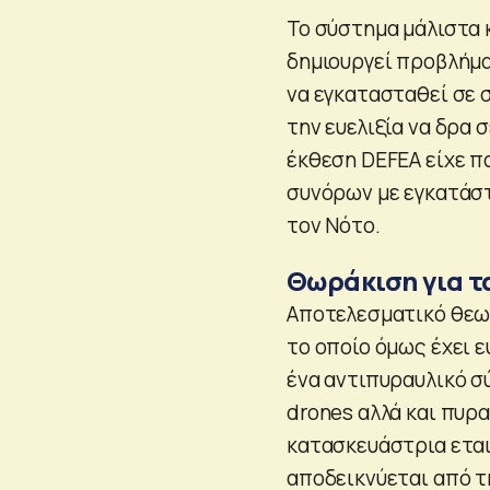
Το σύστημα μάλιστα 
δημιουργεί προβλήμα
να εγκατασταθεί σε σ
την ευελιξία να δρα 
έκθεση DEFEA είχε π
συνόρων με εγκατάσ
τον Νότο.
Θωράκιση για τ
Αποτελεσματικό θεωρ
το οποίο όμως έχει ε
ένα αντιπυραυλικό σύ
drones αλλά και πυρα
κατασκευάστρια εται
αποδεικνύεται από τ