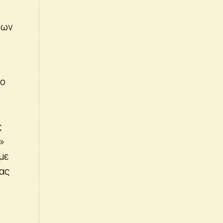
νων
ίο
ς
»
με
νας