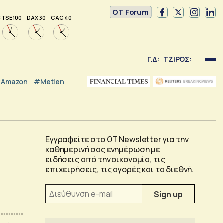
OT Forum
FTSE 100
DAX 30
CAC 40
Γ.Δ:
ΤΖΙΡΟΣ:
Amazon
#Metlen
Εγγραφείτε στο OT Newsletter για την
καθημερινή σας ενημέρωση με
ειδήσεις από την οικονομία, τις
επιχειρήσεις, τις αγορές και τα διεθνή.