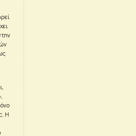
ορεί
χει
στην
κών
ως
ι,
,
μόνο
ς. Η
ο