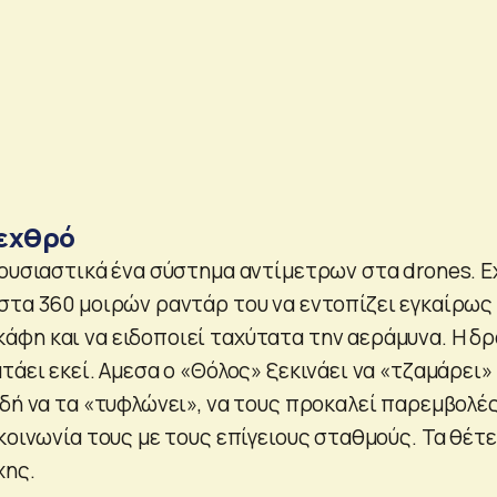
 εχθρό
 ουσιαστικά ένα σύστημα αντίμετρων στα drones. Ε
στα 360 μοιρών ραντάρ του να εντοπίζει εγκαίρως
φη και να ειδοποιεί ταχύτατα την αεράμυνα. Η δ
τάει εκεί. Αμεσα ο «Θόλος» ξεκινάει να «τζαμάρει»
δή να τα «τυφλώνει», να τους προκαλεί παρεμβολές
κοινωνία τους με τους επίγειους σταθμούς. Τα θέτε
χης.