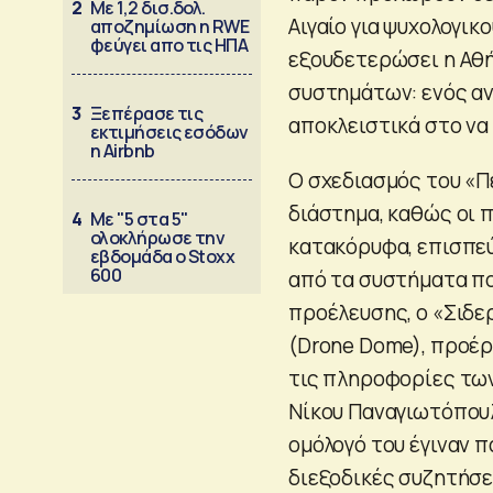
2
Με 1,2 δισ.δολ.
Αιγαίο για ψυχολογικ
αποζημίωση η RWE
φεύγει απο τις ΗΠΑ
εξουδετερώσει η Αθ
συστημάτων: ενός αν
3
Ξεπέρασε τις
αποκλειστικά στο να
εκτιμήσεις εσόδων
η Airbnb
O σχεδιασμός του «Π
διάστημα, καθώς οι 
4
Με "5 στα 5"
ολοκλήρωσε την
κατακόρυφα, επισπεύ
εβδομάδα ο Stoxx
600
από τα συστήματα πο
προέλευσης, ο «Σιδε
(Drone Dome), προέρ
τις πληροφορίες των
Νίκου Παναγιωτόπουλ
ομόλογό του έγιναν 
διεξοδικές συζητήσε