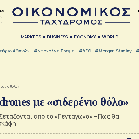
AQ
MARKETS
BUSINESS
ECONOMY
WORLD
τήριο Αθηνών
#Ντόναλντ Τραμπ
#ΔΕΘ
#Morgan Stanley
#
ρένιο θόλο»
rones με «σιδερένιο θόλο»
εξετάζονται από το «Πεντάγωνο» – Πώς θα
σκάφη