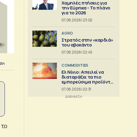
Χαμηλές πτήσεις για
την Εύρηκα - Το πλάνο
για το 2026
07.08.2026 | 23:02
AGRO
Στρατός στην «καρδιά»
του αβοκάντο
07.08.2026 | 22:45
dIn
COMMODITIES
Ελ Νίνιο: Απειλεί να
διαταράξει τα πιο
εμπορεύσιμα προϊόντα
στον κόσμο
07.08.2026 | 22:31
 το