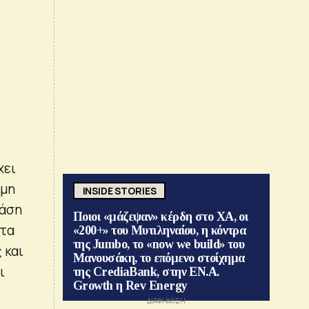
χει
 μη
INSIDE STORIES
ράση
Ποιοι «μάζεψαν» κέρδη στο ΧΑ, οι
 τα
«200+» του Μυτιληναίου, η κόντρα
της Jumbo, το «now we build» του
 και
Μανουσάκη, το επόμενο στοίχημα
ι
της CrediaBank, στην ΕΝ.Α.
Growth η Rev Energy