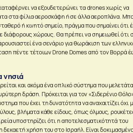
καταφέρνει να εξουδετερώνει τα drones χωρίς να
τα στα φίλια αεροσκάφη ή σε άλλα αεροπλάνα. Μπ
ταθερό ή κινητό σημείο, πράγμα που σημαίνει ότι έ
σε διάφορους χώρους. Θα πρέπει να σημειωθεί ότι 
αρουσιαστεί ένα σενάριο για θωράκιση των ελληνι
ταση πέντε τέτοιων Drone Domes από τον Βορρά έ
α νησιά
είται και ακόμα ένα οπλικό σύστημα που μελετάτα
υρύτερη δράση. Πρόκειται για τον «Σιδερένιο Θόλο»
στημα που έχει τη δυνατότητα να αναχαιτίζει όχι 
ύλους, βλήματα κάθε είδους, όπως όλμους, ρουκέτε
ρεία υποστηρίζει ότι η αποτελεσματικότητά του
η δεκαετή χρήση του στο Ισραήλ. Είναι δοκιμασμέν