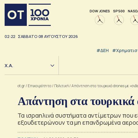
DOW JONES
SP 500
NASD
02:22
ΣΑΒΒΑΤΟ
08
ΑΥΓΟΥΣΤΟΥ
2026
#ΔΕΗ
#Χρηματισ
Χ.Α.
ot.gr
/
Επικαιρότητα
/
Πολιτική
/
Απάντηση στα τουρκικά drones με «σιδε
Απάντηση στα τουρκικά d
Τα ισραηλινά συστήματα αντίμετρων που 
εξουδετερώνουν τα μη επανδρωμένα αερο