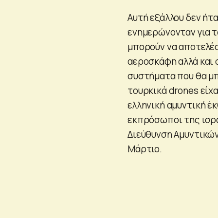
Αυτή εξάλλου δεν ήτ
ενημερώνονταν για 
μπορούν να αποτελέ
αεροσκάφη αλλά και 
συστήματα που θα μ
τουρκικά drones είχ
ελληνική αμυντική έ
εκπρόσωποι της ισρα
Διεύθυνση Αμυντικώ
Μάρτιο.