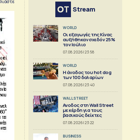
λιάστε
Stream
WORLD
Οι εξαγωγές της Κίνας
αυξήθηκαν σχεδόν 25%
τον Ιούλιο
07.08.2026 | 23:58
WORLD
Η άνοδος του hot dog
των 100 δολαρίων
07.08.2026 | 23:40
WALL STREET
Ανοδος στη Wall Street
με κέρδη για τους
βασικούς δείκτες
07.08.2026 | 23:22
BUSINESS