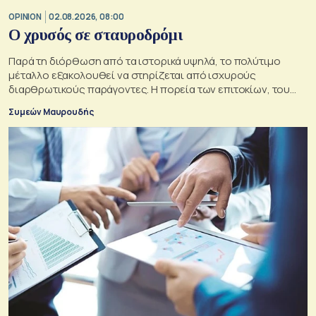
OPINION
02.08.2026, 08:00
O χρυσός σε σταυροδρόμι
Παρά τη διόρθωση από τα ιστορικά υψηλά, το πολύτιμο
μέταλλο εξακολουθεί να στηρίζεται από ισχυρούς
διαρθρωτικούς παράγοντες. Η πορεία των επιτοκίων, του
δολαρίου και της γεωπολιτικής αβεβαιότητας θα
Συμεών Μαυρουδής
καθορίσουν αν οι προϋποθέσεις για περαιτέρω άνοδο της
τιμής του παραμένουν ισχυρές