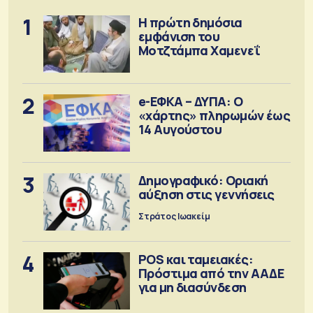
1
Η πρώτη δημόσια
εμφάνιση του
Μοτζτάμπα Χαμενεΐ
2
e-ΕΦΚΑ – ΔΥΠΑ: Ο
«χάρτης» πληρωμών έως
14 Αυγούστου
3
Δημογραφικό: Οριακή
αύξηση στις γεννήσεις
Στράτος Ιωακείμ
4
POS και ταμειακές:
Πρόστιμα από την ΑΑΔΕ
για μη διασύνδεση