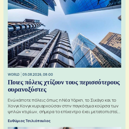
WORLD
09.08.2026, 08:00
Ποιες πόλεις χτίζουν τους περισσότερους
ουρανοξύστες
Ενώ κάποτε πόλεις όπως η Νέα Υόρκη, το Σικάγο και το
Χονγκ Κονγκ κυριαρχούσαν στην παγκόσμια κούρσα των
ψηλών κτιρίων, σήμερα το επίκεντρο έχει μετατοπιστεί
προς την Ασία
Ευθύμιος Τσιλιόπουλος