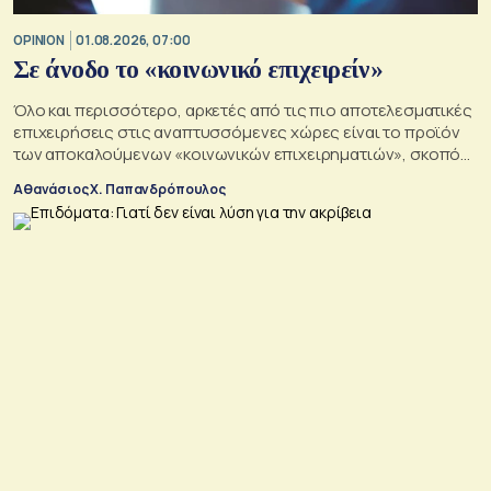
OPINION
01.08.2026, 07:00
Σε άνοδο το «κοινωνικό επιχειρείν»
Όλο και περισσότερο, αρκετές από τις πιο αποτελεσματικές
επιχειρήσεις στις αναπτυσσόμενες χώρες είναι το προϊόν
των αποκαλούμενων «κοινωνικών επιχειρηματιών», σκοπός
των οποίων είναι να αλλάξουν τον κόσμο προς το καλύτερο
Αθανάσιος Χ. Παπανδρόπουλος
σε μια εποχή σοβαρών διαρθρωτικών μετασχηματισμών και
συνακόλουθης αβεβαιότητας