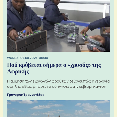
WORLD
09.08.2026, 08:00
Πού κρύβεται σήμερα ο «χρυσός» της
Αφρικής
Η αύξηση των εξαγωγών φρούτων δείχνει πώς η γεωργία
υψηλής αξίας μπορεί να οδηγήσει στην εκβιομηχάνιση
Γρηγόρης Τραγγανίδας