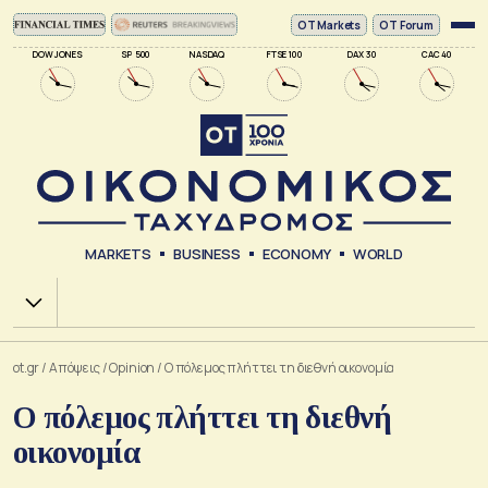
ΟΤ Markets
OT Forum
DOW JONES
SP 500
NASDAQ
FTSE 100
DAX 30
CAC 40
MARKETS
BUSINESS
ECONOMY
WORLD
Χ.Α.
ot.gr
/
Απόψεις
/
Opinion
/
Ο πόλεμος πλήττει τη διεθνή οικονομία
Ο πόλεμος πλήττει τη διεθνή
οικονομία