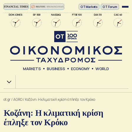
ΟΤ Markets
OT Forum
DOW JONES
SP 500
NASDAQ
FTSE 100
DAX 30
CAC 40
MARKETS
BUSINESS
ECONOMY
WORLD
Χ.Α.
ot.gr
/
AGRO
/
Κοζάνη: Η κλιματική κρίση έπληξε τον Κρόκο
Κοζάνη: Η κλιματική κρίση
έπληξε τον Κρόκο