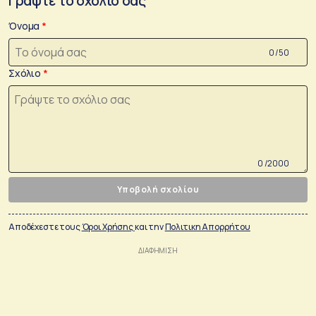
Γράψτε το σχόλιο σας
Όνομα
0 /50
Σχόλιο
0 /2000
Υποβολή σχολίου
Αποδέχεστε τους
Όροι Χρήσης
και την
Πολιτικη Απορρήτου