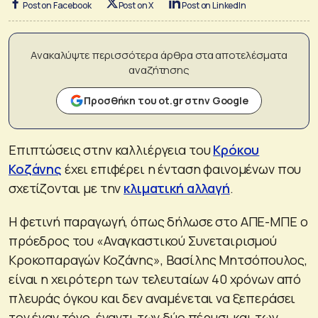
Post on Facebook
Post on X
Post on LinkedIn
Ανακαλύψτε περισσότερα άρθρα στα αποτελέσματα
αναζήτησης
Προσθήκη του ot.gr στην Google
Επιπτώσεις στην καλλιέργεια του
Κρόκου
Κοζάνης
έχει επιφέρει η ένταση φαινομένων που
σχετίζονται με την
κλιματική αλλαγή
.
Η φετινή παραγωγή, όπως δήλωσε στο ΑΠΕ-ΜΠΕ ο
πρόεδρος του «Αναγκαστικού Συνεταιρισμού
Κροκοπαραγών Κοζάνης», Βασίλης Μητσόπουλος,
είναι η χειρότερη των τελευταίων 40 χρόνων από
πλευράς όγκου και δεν αναμένεται να ξεπεράσει
τον έναν τόνο, έναντι των δύο πέρυσι και των