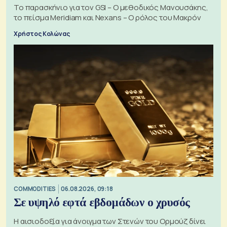
Το παρασκήνιο για τον GSI – Ο μεθοδικός Μανουσάκης,
το πείσμα Meridiam και Nexans – Ο ρόλος του Μακρόν
Χρήστος Κολώνας
COMMODITIES
06.08.2026, 09:18
Σε υψηλό εφτά εβδομάδων ο χρυσός
Η αισιοδοξία για άνοιγμα των Στενών του Ορμούζ δίνει