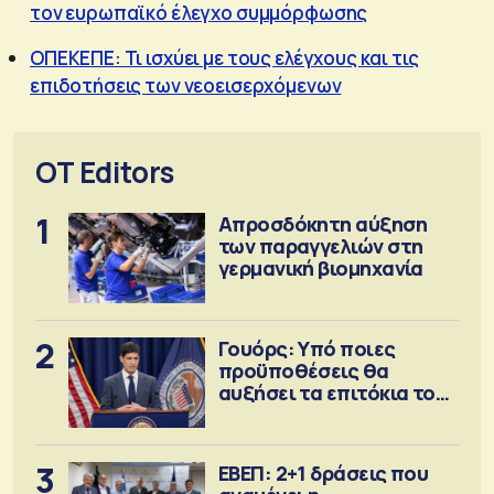
τον ευρωπαϊκό έλεγχο συμμόρφωσης
ΟΠΕΚΕΠΕ: Τι ισχύει με τους ελέγχους και τις
επιδοτήσεις των νεοεισερχόμενων
OT Editors
1
Απροσδόκητη αύξηση
των παραγγελιών στη
γερμανική βιομηχανία
2
Γουόρς: Υπό ποιες
προϋποθέσεις θα
αυξήσει τα επιτόκια τον
Σεπτέμβριο
3
ΕΒΕΠ: 2+1 δράσεις που