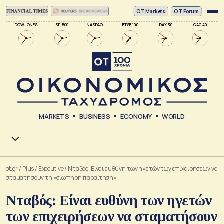
ΟΤ Markets
OT Forum
DOW JONES
SP 500
NASDAQ
FTSE 100
DAX 30
CAC 40
MARKETS
BUSINESS
ECONOMY
WORLD
Χ.Α.
ot.gr
/
Plus
/
Executive
/
Νταβός: Είναι ευθύνη των ηγετών των επιχειρήσεων να
σταματήσουν τη «σιωπηρή παραίτηση»
Νταβός: Είναι ευθύνη των ηγετών
των επιχειρήσεων να σταματήσουν