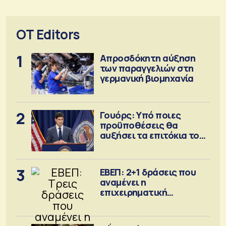
OT Editors
1
Απροσδόκητη αύξηση
των παραγγελιών στη
γερμανική βιομηχανία
2
Γουόρς: Υπό ποιες
προϋποθέσεις θα
αυξήσει τα επιτόκια τον
Σεπτέμβριο
3
ΕΒΕΠ: 2+1 δράσεις που
αναμένει η
επιχειρηματική
κοινότητα