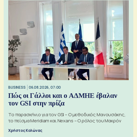
BUSINESS
06.08.2026, 07:00
Πώς οι Γάλλοι και ο ΑΔΜΗΕ έβαλαν
τον GSI στην πρίζα
Το παρασκήνιο για τον GSI – Ο μεθοδικός Μανουσάκης,
το πείσμα Meridiam και Nexans – Ο ρόλος του Μακρόν
Χρήστος Κολώνας