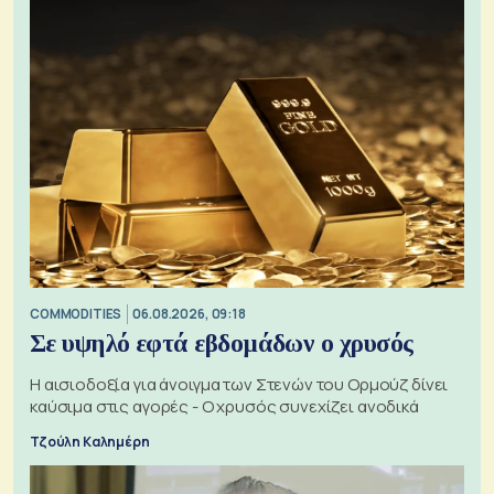
COMMODITIES
06.08.2026, 09:18
Σε υψηλό εφτά εβδομάδων ο χρυσός
Η αισιοδοξία για άνοιγμα των Στενών του Ορμούζ δίνει
καύσιμα στις αγορές - Ο χρυσός συνεχίζει ανοδικά
Τζούλη Καλημέρη