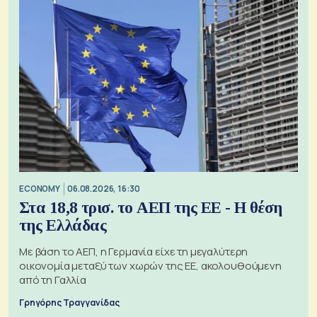
ECONOMY
06.08.2026, 16:30
Στα 18,8 τρισ. το ΑΕΠ της ΕΕ - Η θέση
της Ελλάδας
Με βάση το ΑΕΠ, η Γερμανία είχε τη μεγαλύτερη
οικονομία μεταξύ των χωρών της ΕΕ, ακολουθούμενη
από τη Γαλλία
Γρηγόρης Τραγγανίδας