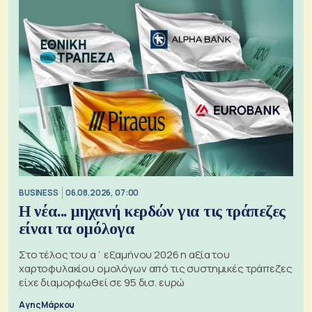
BUSINESS
06.08.2026, 07:00
Η νέα... μηχανή κερδών για τις τράπεζες
είναι τα ομόλογα
Στο τέλος του α΄ εξαμήνου 2026 η αξία του
χαρτοφυλακίου ομολόγων από τις συστημικές τράπεζες
είχε διαμορφωθεί σε 95 δισ. ευρώ
Αγης Μάρκου