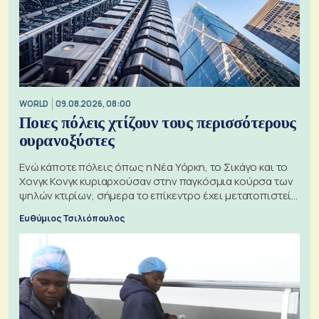
WORLD
09.08.2026, 08:00
Ποιες πόλεις χτίζουν τους περισσότερους
ουρανοξύστες
Ενώ κάποτε πόλεις όπως η Νέα Υόρκη, το Σικάγο και το
Χονγκ Κονγκ κυριαρχούσαν στην παγκόσμια κούρσα των
ψηλών κτιρίων, σήμερα το επίκεντρο έχει μετατοπιστεί
προς την Ασία
Ευθύμιος Τσιλιόπουλος