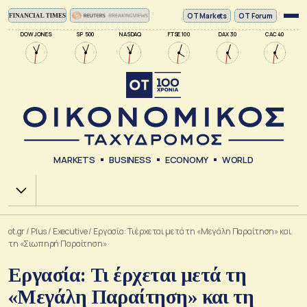
ΟΤ Markets
OT Forum
DOW JONES
SP 500
NASDAQ
FTSE 100
DAX 30
CAC 40
MARKETS
BUSINESS
ECONOMY
WORLD
Χ.Α.
ot.gr
/
Plus
/
Executive
/
Εργασία: Τι έρχεται μετά τη «Μεγάλη Παραίτηση» και
τη «Σιωπηρή Παραίτηση»
Εργασία: Τι έρχεται μετά τη
«Μεγάλη Παραίτηση» και τη