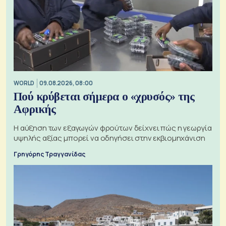
WORLD
09.08.2026, 08:00
Πού κρύβεται σήμερα ο «χρυσός» της
Αφρικής
Η αύξηση των εξαγωγών φρούτων δείχνει πώς η γεωργία
υψηλής αξίας μπορεί να οδηγήσει στην εκβιομηχάνιση
Γρηγόρης Τραγγανίδας