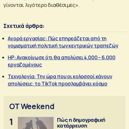
γίνονται λιγότερο διαθέσιμες».
Σχετικά άρθρα:
Αγορά εργασίας: Πώς επηρεάζεται από τη
νομισματική πολιτική των κεντρικών τραπεζών
HP: Ανακοίνωσε ότι θα απολύσει 4.000 – 6.000
εργαζομένους
Τεχνολογία: Την ώρα που οι κολοσσοί κάνουν
απολύσεις, το TikTok προσλαμβάνει κόσμο
OT Weekend
1
Πώς η δημογραφική
κατάρρευση