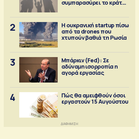
συμπαρασύρει το κράτος
πρόνοιας
2
Η ουκρανική startup πίσω
από τα drones που
χτυπούν βαθιά τη Ρωσία
3
Μπάρκιν (Fed): Σε
αδύναμη ισορροπία η
αγορά εργασίας
4
Πώς θα αμειφθούν όσοι
εργαστούν 15 Αυγούστου