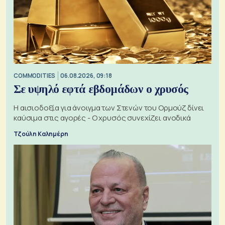
COMMODITIES
06.08.2026, 09:18
Σε υψηλό εφτά εβδομάδων ο χρυσός
Η αισιοδοξία για άνοιγμα των Στενών του Ορμούζ δίνει
καύσιμα στις αγορές - Ο χρυσός συνεχίζει ανοδικά
Τζούλη Καλημέρη