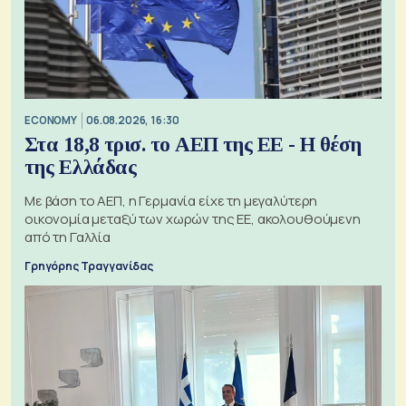
ECONOMY
06.08.2026, 16:30
Στα 18,8 τρισ. το ΑΕΠ της ΕΕ - Η θέση
της Ελλάδας
Με βάση το ΑΕΠ, η Γερμανία είχε τη μεγαλύτερη
οικονομία μεταξύ των χωρών της ΕΕ, ακολουθούμενη
από τη Γαλλία
Γρηγόρης Τραγγανίδας