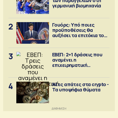
των παραγγελιών στη
γερμανική βιομηχανία
2
Γουόρς: Υπό ποιες
προϋποθέσεις θα
αυξήσει τα επιτόκια τον
Σεπτέμβριο
3
ΕΒΕΠ: 2+1 δράσεις που
αναμένει η
επιχειρηματική
κοινότητα
4
Νέες απάτες στα crypto -
Τα υποψήφια θύματα