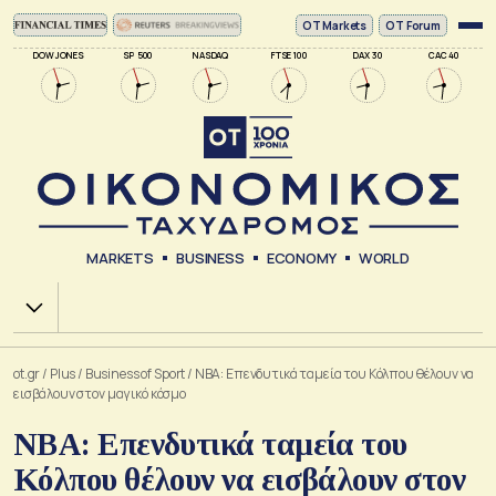
ΟΤ Markets
OT Forum
DOW JONES
SP 500
NASDAQ
FTSE 100
DAX 30
CAC 40
MARKETS
BUSINESS
ECONOMY
WORLD
Χ.Α.
ot.gr
/
Plus
/
Business of Sport
/
ΝΒΑ: Επενδυτικά ταμεία του Κόλπου θέλουν να
εισβάλουν στον μαγικό κόσμο
ΝΒΑ: Επενδυτικά ταμεία του
Κόλπου θέλουν να εισβάλουν στον