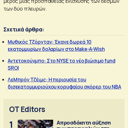
μέρος μιας προσπάθειας ενίσχυσης των δεσμών
των δύο πλευρών.
Σχετικά άρθρα:
Μυθικός Τζόρνταν: Έκανε δωρεά 10
εκατομμυρίων δολαρίων στο Make-A-Wish
Αντετοκούνμπο: Στο NYSE το νέο βιώσιμο fund
SROI
ΛεΜπρόν Τζέιμς: Η περιουσία του
δισεκατομμυριούχου κορυφαίου σκόρερ του NBA
OT Editors
1
Απροσδόκητη αύξηση