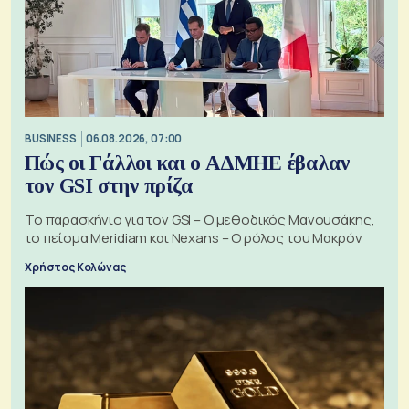
BUSINESS
06.08.2026, 07:00
Πώς οι Γάλλοι και ο ΑΔΜΗΕ έβαλαν
τον GSI στην πρίζα
Το παρασκήνιο για τον GSI – Ο μεθοδικός Μανουσάκης,
το πείσμα Meridiam και Nexans – Ο ρόλος του Μακρόν
Χρήστος Κολώνας