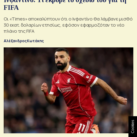
FIFA
Οι «Times» αποκαλύπτουν ότι ο Ινφαντίνο θα λάμβανε μισθό
30 εκατ. δολαρίων ετησίως, εφόσον εφαρμοζόταν το νέο
πλάνο της FIFA
Αλέξανδρος Κωτάκης
Cookies