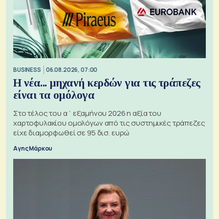
BUSINESS
06.08.2026, 07:00
Η νέα... μηχανή κερδών για τις τράπεζες
είναι τα ομόλογα
Στο τέλος του α΄ εξαμήνου 2026 η αξία του
χαρτοφυλακίου ομολόγων από τις συστημικές τράπεζες
είχε διαμορφωθεί σε 95 δισ. ευρώ
Αγης Μάρκου