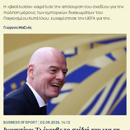
Η «βασίλισσα» χαιρέτισε την απόσυρση του σχεδίου για την
πώληση μέρους των εμπορικών δικαιωμάτων του
Παγκοσμίου Κυπέλλου, ευχαρίστησε την UEFA για την
αντίστασή της και συνέδεσε την υπόθεση με τη δική της
Γιώργος Μαζιάς
πολυετή σύγκρουση για τη συμφωνία της La Liga με το
επενδυτικό ταμείο CVC.
BUSINESS OF SPORT
02.08.2026, 14:12
Ινφαντίνο: Τι έκρυβε το σχέδιό του για τη